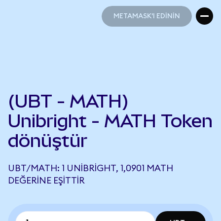
METAMASK'I EDİNİN
METAMASK'I EDİNİN
(UBT - MATH)
Unibright - MATH Token
dönüştür
UBT/MATH: 1 UNIBRIGHT, 1,0901 MATH
DEĞERINE EŞITTIR