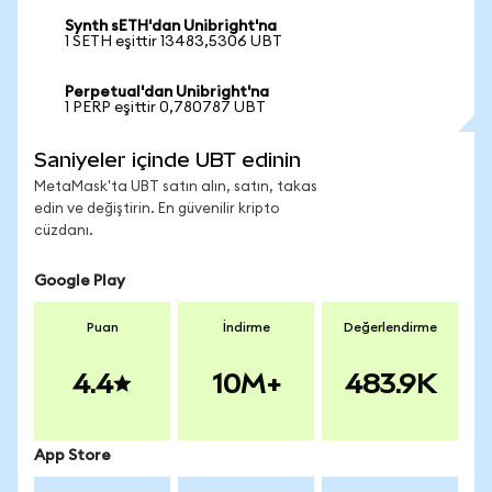
Synth sETH'dan Unibright'na
1 SETH eşittir 13483,5306 UBT
Perpetual'dan Unibright'na
1 PERP eşittir 0,780787 UBT
Saniyeler içinde UBT edinin
MetaMask'ta UBT satın alın, satın, takas
edin ve değiştirin. En güvenilir kripto
cüzdanı.
Google Play
Puan
İndirme
Değerlendirme
4.4
10M+
483.9K
App Store