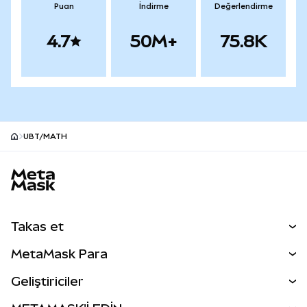
Puan
İndirme
Değerlendirme
4.7
50M+
75.8K
UBT/MATH
MetaMask site alt bilgisi
Takas et
Takas İşlemleri
MetaMask Para
Tahmin Et
YENİ
Kripto Al
Geliştiriciler
Perps
YENİ
MetaMask Kart
Dökümantasyon