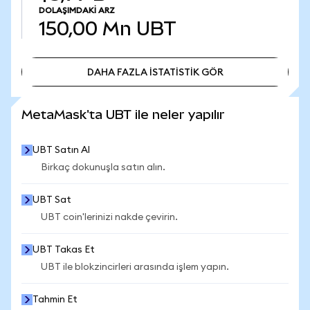
DOLAŞIMDAKI ARZ
150,00 Mn
UBT
DAHA FAZLA İSTATİSTİK GÖR
DAHA FAZLA İSTATİSTİK GÖR
MetaMask'ta UBT ile neler yapılır
UBT Satın Al
Birkaç dokunuşla satın alın.
UBT Sat
UBT coin'lerinizi nakde çevirin.
UBT Takas Et
UBT ile blokzincirleri arasında işlem yapın.
Tahmin Et