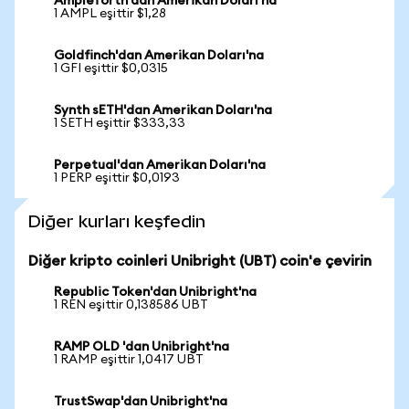
Ampleforth'dan Amerikan Doları'na
1 AMPL eşittir $1,28
Goldfinch'dan Amerikan Doları'na
1 GFI eşittir $0,0315
Synth sETH'dan Amerikan Doları'na
1 SETH eşittir $333,33
Perpetual'dan Amerikan Doları'na
1 PERP eşittir $0,0193
Diğer kurları keşfedin
Diğer kripto coinleri Unibright (UBT) coin'e çevirin
Republic Token'dan Unibright'na
1 REN eşittir 0,138586 UBT
RAMP OLD 'dan Unibright'na
1 RAMP eşittir 1,0417 UBT
TrustSwap'dan Unibright'na