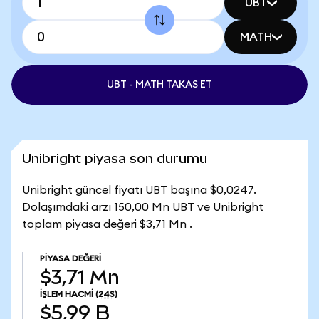
UBT
MATH
UBT - MATH TAKAS ET
Unibright piyasa son durumu
Unibright güncel fiyatı UBT başına $0,0247.
Dolaşımdaki arzı 150,00 Mn UBT ve Unibright
toplam piyasa değeri $3,71 Mn .
PIYASA DEĞERI
$3,71 Mn
İŞLEM HACMI
(24S)
$5,99 B