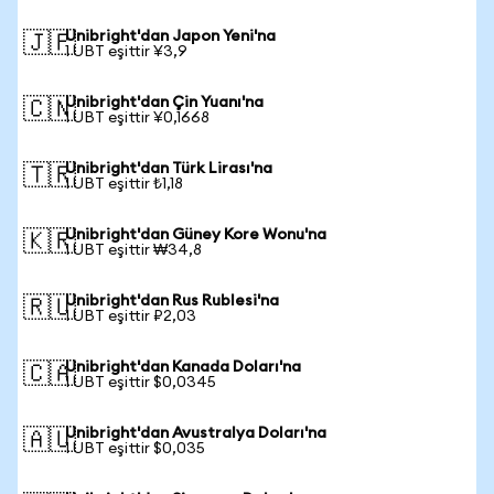
Unibright'dan Japon Yeni'na
🇯🇵
1 UBT eşittir ¥3,9
Unibright'dan Çin Yuanı'na
🇨🇳
1 UBT eşittir ¥0,1668
Unibright'dan Türk Lirası'na
🇹🇷
1 UBT eşittir ₺1,18
Unibright'dan Güney Kore Wonu'na
🇰🇷
1 UBT eşittir ₩34,8
Unibright'dan Rus Rublesi'na
🇷🇺
1 UBT eşittir ₽2,03
Unibright'dan Kanada Doları'na
🇨🇦
1 UBT eşittir $0,0345
Unibright'dan Avustralya Doları'na
🇦🇺
1 UBT eşittir $0,035