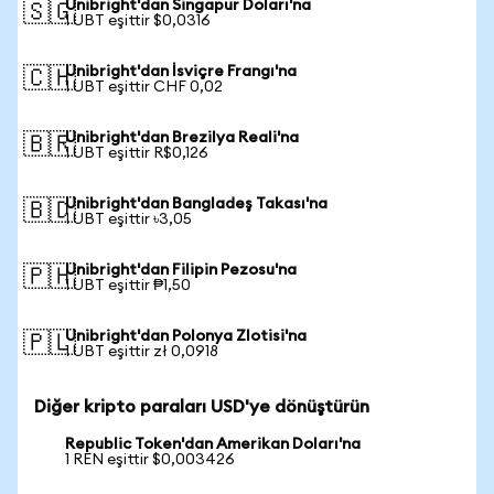
Unibright'dan Singapur Doları'na
🇸🇬
1 UBT eşittir $0,0316
Unibright'dan İsviçre Frangı'na
🇨🇭
1 UBT eşittir CHF 0,02
Unibright'dan Brezilya Reali'na
🇧🇷
1 UBT eşittir R$0,126
Unibright'dan Bangladeş Takası'na
🇧🇩
1 UBT eşittir ৳3,05
Unibright'dan Filipin Pezosu'na
🇵🇭
1 UBT eşittir ₱1,50
Unibright'dan Polonya Zlotisi'na
🇵🇱
1 UBT eşittir zł 0,0918
Diğer kripto paraları USD'ye dönüştürün
Republic Token'dan Amerikan Doları'na
1 REN eşittir $0,003426