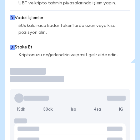
UBT ve kripto tahmin piyasalarında işlem yapın.
Vadeli İşlemler
50x kaldıraca kadar token'larda uzun veya kısa
pozisyon alın.
Stake Et
Kriptonuzu değerlendirin ve pasif gelir elde edin.
İşlem Yap
15dk
30dk
1sa
4sa
1G