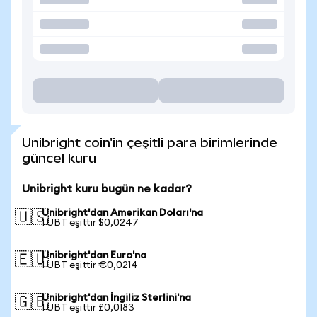
Unibright coin'in çeşitli para birimlerinde
güncel kuru
Unibright kuru bugün ne kadar?
Unibright'dan Amerikan Doları'na
🇺🇸
1 UBT eşittir $0,0247
Unibright'dan Euro'na
🇪🇺
1 UBT eşittir €0,0214
Unibright'dan İngiliz Sterlini'na
🇬🇧
1 UBT eşittir £0,0183