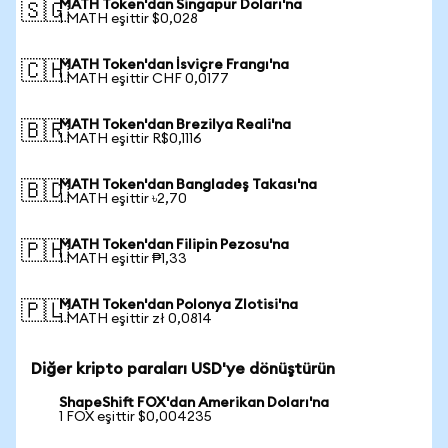
MATH Token'dan Singapur Doları'na
🇸🇬
1 MATH eşittir $0,028
MATH Token'dan İsviçre Frangı'na
🇨🇭
1 MATH eşittir CHF 0,0177
MATH Token'dan Brezilya Reali'na
🇧🇷
1 MATH eşittir R$0,1116
MATH Token'dan Bangladeş Takası'na
🇧🇩
1 MATH eşittir ৳2,70
MATH Token'dan Filipin Pezosu'na
🇵🇭
1 MATH eşittir ₱1,33
MATH Token'dan Polonya Zlotisi'na
🇵🇱
1 MATH eşittir zł 0,0814
Diğer kripto paraları USD'ye dönüştürün
ShapeShift FOX'dan Amerikan Doları'na
1 FOX eşittir $0,004235