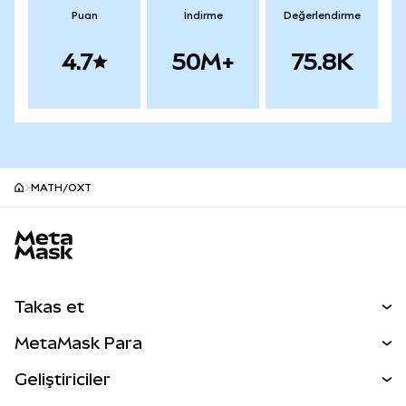
Puan
İndirme
Değerlendirme
4.7
50M+
75.8K
MATH/OXT
MetaMask site alt bilgisi
Takas et
Takas İşlemleri
MetaMask Para
Tahmin Et
YENİ
Kripto Al
Geliştiriciler
Perps
YENİ
MetaMask Kart
Dökümantasyon