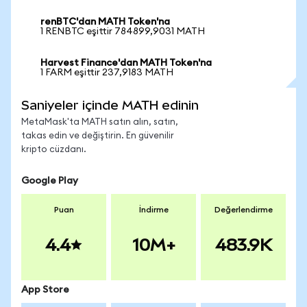
renBTC'dan MATH Token'na
1 RENBTC eşittir 784899,9031 MATH
Harvest Finance'dan MATH Token'na
1 FARM eşittir 237,9183 MATH
Saniyeler içinde MATH edinin
MetaMask'ta MATH satın alın, satın,
takas edin ve değiştirin. En güvenilir
kripto cüzdanı.
Google Play
Puan
İndirme
Değerlendirme
4.4
10M+
483.9K
App Store