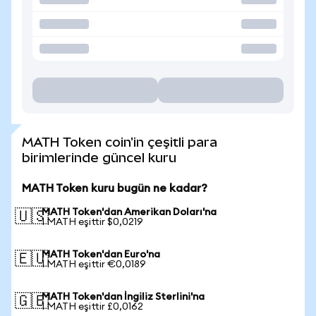
MATH Token coin'in çeşitli para
birimlerinde güncel kuru
MATH Token kuru bugün ne kadar?
MATH Token'dan Amerikan Doları'na
🇺🇸
1 MATH eşittir $0,0219
MATH Token'dan Euro'na
🇪🇺
1 MATH eşittir €0,0189
MATH Token'dan İngiliz Sterlini'na
🇬🇧
1 MATH eşittir £0,0162