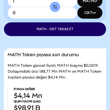
MATH
OXT
MATH - OXT TAKAS ET
MATH Token piyasa son durumu
MATH Token güncel fiyatı MATH başına $0,0219.
Dolaşımdaki arzı 188,77 Mn MATH ve MATH Token
toplam piyasa değeri $4,14 Mn .
PIYASA DEĞERI
$4,14 Mn
İŞLEM HACMI
(24S)
$98,91 B