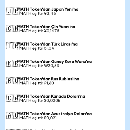
MATH Token'dan Japon Yeni'na
🇯🇵
1 MATH eşittir ¥3,46
MATH Token'dan Çin Yuanı'na
🇨🇳
1 MATH eşittir ¥0,1478
MATH Token'dan Türk Lirası'na
🇹🇷
1 MATH eşittir ₺1,04
MATH Token'dan Güney Kore Wonu'na
🇰🇷
1 MATH eşittir ₩30,83
MATH Token'dan Rus Rublesi'na
🇷🇺
1 MATH eşittir ₽1,80
MATH Token'dan Kanada Doları'na
🇨🇦
1 MATH eşittir $0,0305
MATH Token'dan Avustralya Doları'na
🇦🇺
1 MATH eşittir $0,031