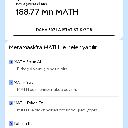
DOLAŞIMDAKI ARZ
188,77 Mn
MATH
DAHA FAZLA İSTATİSTİK GÖR
DAHA FAZLA İSTATİSTİK GÖR
MetaMask'ta MATH ile neler yapılır
MATH Satın Al
Birkaç dokunuşla satın alın.
MATH Sat
MATH coin'lerinizi nakde çevirin.
MATH Takas Et
MATH ile blokzincirleri arasında işlem yapın.
Tahmin Et