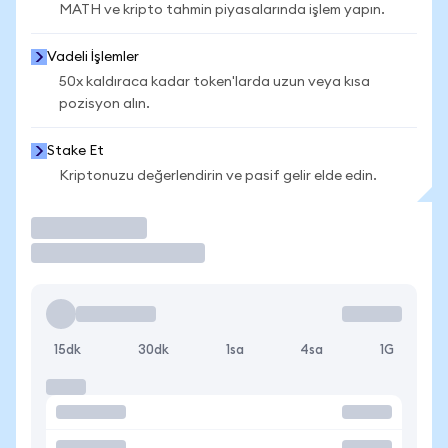
MATH ve kripto tahmin piyasalarında işlem yapın.
Vadeli İşlemler
50x kaldıraca kadar token'larda uzun veya kısa
pozisyon alın.
Stake Et
Kriptonuzu değerlendirin ve pasif gelir elde edin.
İşlem Yap
15dk
30dk
1sa
4sa
1G