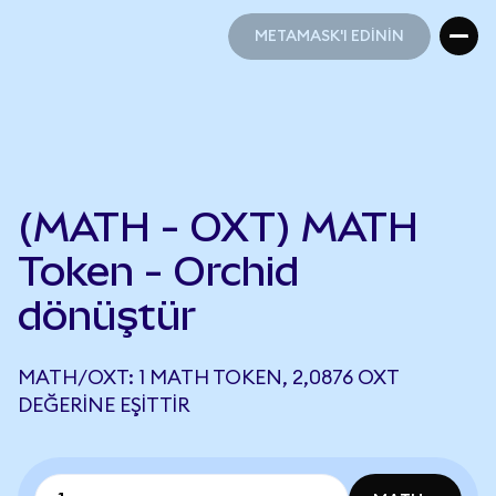
METAMASK'I EDİNİN
METAMASK'I EDİNİN
(MATH - OXT) MATH
Token - Orchid
dönüştür
MATH/OXT: 1 MATH TOKEN, 2,0876 OXT
DEĞERINE EŞITTIR