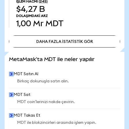
İŞLEM HACMI
(24S)
$4,27 B
DOLAŞIMDAKI ARZ
1,00 Mr
MDT
DAHA FAZLA İSTATİSTİK GÖR
DAHA FAZLA İSTATİSTİK GÖR
MetaMask'ta MDT ile neler yapılır
MDT Satın Al
Birkaç dokunuşla satın alın.
MDT Sat
MDT coin'lerinizi nakde çevirin.
MDT Takas Et
MDT ile blokzincirleri arasında işlem yapın.