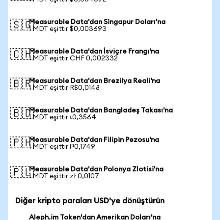
Measurable Data'dan Singapur Doları'na
🇸🇬
1 MDT eşittir $0,003693
Measurable Data'dan İsviçre Frangı'na
🇨🇭
1 MDT eşittir CHF 0,002332
Measurable Data'dan Brezilya Reali'na
🇧🇷
1 MDT eşittir R$0,0148
Measurable Data'dan Bangladeş Takası'na
🇧🇩
1 MDT eşittir ৳0,3564
Measurable Data'dan Filipin Pezosu'na
🇵🇭
1 MDT eşittir ₱0,1749
Measurable Data'dan Polonya Zlotisi'na
🇵🇱
1 MDT eşittir zł 0,0107
Diğer kripto paraları USD'ye dönüştürün
Aleph.im Token'dan Amerikan Doları'na