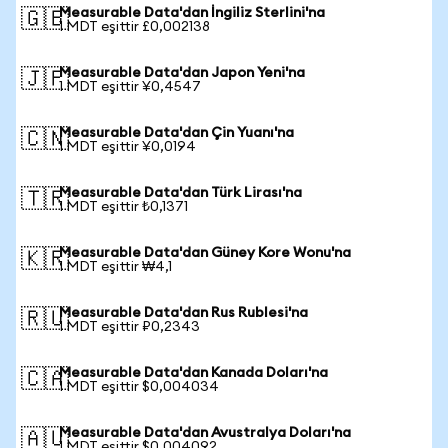
Measurable Data'dan İngiliz Sterlini'na
🇬🇧
1 MDT eşittir £0,002138
Measurable Data'dan Japon Yeni'na
🇯🇵
1 MDT eşittir ¥0,4547
Measurable Data'dan Çin Yuanı'na
🇨🇳
1 MDT eşittir ¥0,0194
Measurable Data'dan Türk Lirası'na
🇹🇷
1 MDT eşittir ₺0,1371
Measurable Data'dan Güney Kore Wonu'na
🇰🇷
1 MDT eşittir ₩4,1
Measurable Data'dan Rus Rublesi'na
🇷🇺
1 MDT eşittir ₽0,2343
Measurable Data'dan Kanada Doları'na
🇨🇦
1 MDT eşittir $0,004034
Measurable Data'dan Avustralya Doları'na
🇦🇺
1 MDT eşittir $0,004092