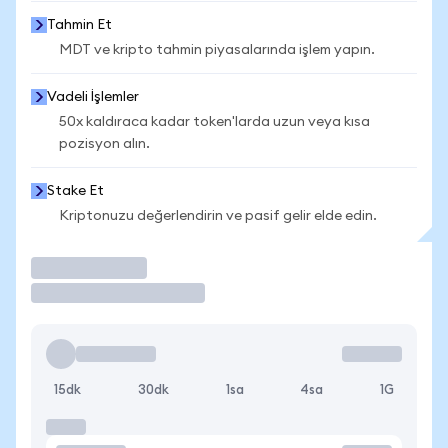
Tahmin Et
MDT ve kripto tahmin piyasalarında işlem yapın.
Vadeli İşlemler
50x kaldıraca kadar token'larda uzun veya kısa
pozisyon alın.
Stake Et
Kriptonuzu değerlendirin ve pasif gelir elde edin.
İşlem Yap
15dk
30dk
1sa
4sa
1G