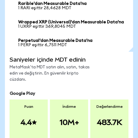
Rarible'dan Measurable Data'na
1 RARI eşittir 28,4628 MDT
Wrapped XRP (Universal)'dan Measurable Data'na
1 UXRP eşittir 369,8045 MDT
Perpetual'dan Measurable Data'na
1 PERP eşittir 6,7511 MDT
Saniyeler içinde MDT edinin
MetaMask'ta MDT satın alın, satın, takas
edin ve değiştirin. En güvenilir kripto
cüzdanı.
Google Play
Puan
İndirme
Değerlendirme
4.4
10M+
483.7K