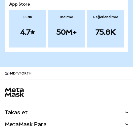
App Store
Puan
İndirme
Değerlendirme
4.7
50M+
75.8K
MDT/FORTH
MetaMask site alt bilgisi
Takas et
Takas İşlemleri
MetaMask Para
Tahmin Et
YENİ
Kripto Al