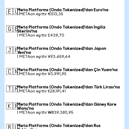
Meta Platforms (Ondo Tokenized)'dan Euro'na
🇪🇺
1 METAon eşittir €513,35
Meta Platforms (Ondo Tokenized)'dan İngiliz
🇬🇧
Sterlini'na
1 METAon eşittir £439,70
Meta Platforms (Ondo Tokenized)'dan Japon
🇯🇵
Yeni'na
1 METAon eşittir ¥93.659,64
Meta Platforms (Ondo Tokenized)'dan Çin Yuanı'na
🇨🇳
1 METAon eşittir ¥3.991,95
Meta Platforms (Ondo Tokenized)'dan Türk Lirası'na
🇹🇷
1 METAon eşittir ₺28.191,41
Meta Platforms (Ondo Tokenized)'dan Güney Kore
🇰🇷
Wonu'na
1 METAon eşittir ₩839.380,95
Meta Platforms (Ondo Tokenized)'dan Rus
🇷🇺