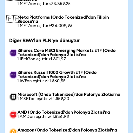
1 METAon eşittir ৳73.359,25
Meta Platforms (Ondo Tokenized)'dan Filipin
🇵🇭
Pezosu'na
1 METAon eşittir ₱36.009,98
Diğer RWA'ları PLN'ye dönüştür
iShares Core MSCI Emerging Markets ETF (Ondo
Tokenized)'dan Polonya Zlotisi'na
1 IEMGon eşittir zł 301,97
iShares Russell 1000 Growth ETF (Ondo
Tokenized)'dan Polonya Zlotisi'na
1 IWFon eşittir zł 1.860,55
Microsoft (Ondo Tokenized)'dan Polonya Zlotisi'na
1 MSFTon eşittir zł 1.859,20
AMD (Ondo Tokenized)'dan Polonya Zlotisi'na
1 AMDon eşittir zł 1.836,98
Amazon (Ondo Tokenized)'dan Polonya Zlotisi'na