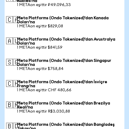
Rublesi'na
1 METAon eşittir ₽49.096,33
Meta Platforms (Ondo Tokenized)'dan Kanada
🇨🇦
Doları'na
1 METAon eşittir $829,08
Meta Platforms (Ondo Tokenized)'dan Avustralya
🇦🇺
Doları'na
1 METAon eşittir $841,59
Meta Platforms (Ondo Tokenized)'dan Singapur
🇸🇬
Doları'na
1 METAon eşittir $758,84
Meta Platforms (Ondo Tokenized)'dan İsviçre
🇨🇭
Frangı'na
1 METAon eşittir CHF 480,66
Meta Platforms (Ondo Tokenized)'dan Brezilya
🇧🇷
Reali'na
1 METAon eşittir R$3.030,88
Meta Platforms (Ondo Tokenized)'dan Bangladeş
🇧🇩
Takası'na