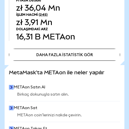
PIYASA DEĞERI
zł 36,04 Mn
İŞLEM HACMI
(24S)
zł 3,91 Mn
DOLAŞIMDAKI ARZ
16,31 B
METAon
DAHA FAZLA İSTATİSTİK GÖR
DAHA FAZLA İSTATİSTİK GÖR
MetaMask'ta METAon ile neler yapılır
METAon Satın Al
Birkaç dokunuşla satın alın.
METAon Sat
METAon coin'lerinizi nakde çevirin.
METAon Takas Et