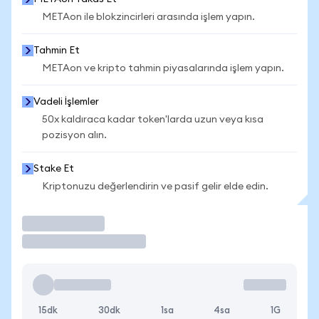
METAon ile blokzincirleri arasında işlem yapın.
Tahmin Et
METAon ve kripto tahmin piyasalarında işlem yapın.
Vadeli İşlemler
50x kaldıraca kadar token'larda uzun veya kısa
pozisyon alın.
Stake Et
Kriptonuzu değerlendirin ve pasif gelir elde edin.
İşlem Yap
15dk
30dk
1sa
4sa
1G