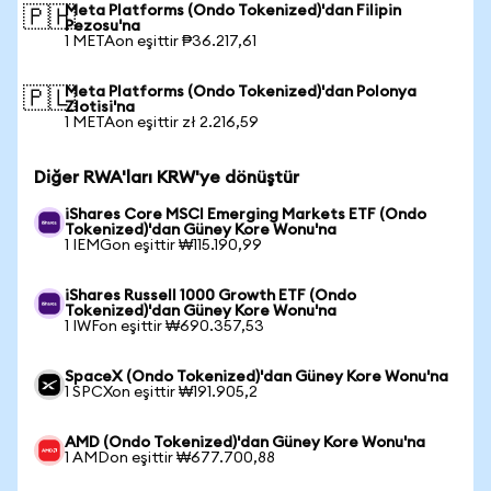
Meta Platforms (Ondo Tokenized)'dan Filipin
🇵🇭
Pezosu'na
1 METAon eşittir ₱36.217,61
Meta Platforms (Ondo Tokenized)'dan Polonya
🇵🇱
Zlotisi'na
1 METAon eşittir zł 2.216,59
Diğer RWA'ları KRW'ye dönüştür
iShares Core MSCI Emerging Markets ETF (Ondo
Tokenized)'dan Güney Kore Wonu'na
1 IEMGon eşittir ₩115.190,99
iShares Russell 1000 Growth ETF (Ondo
Tokenized)'dan Güney Kore Wonu'na
1 IWFon eşittir ₩690.357,53
SpaceX (Ondo Tokenized)'dan Güney Kore Wonu'na
1 SPCXon eşittir ₩191.905,2
AMD (Ondo Tokenized)'dan Güney Kore Wonu'na
1 AMDon eşittir ₩677.700,88