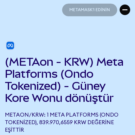
METAMASK'I EDİNİN
METAMASK'I EDİNİN
(METAon - KRW) Meta
Platforms (Ondo
Tokenized) - Güney
Kore Wonu dönüştür
METAON/KRW: 1 META PLATFORMS (ONDO
TOKENIZED), 839.970,6559 KRW DEĞERINE
EŞITTIR