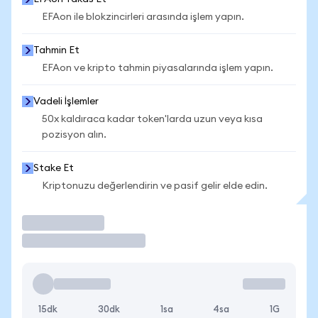
EFAon ile blokzincirleri arasında işlem yapın.
Tahmin Et
EFAon ve kripto tahmin piyasalarında işlem yapın.
Vadeli İşlemler
50x kaldıraca kadar token'larda uzun veya kısa
pozisyon alın.
Stake Et
Kriptonuzu değerlendirin ve pasif gelir elde edin.
İşlem Yap
15dk
30dk
1sa
4sa
1G