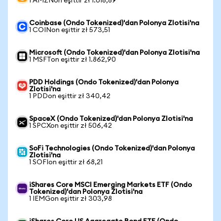
1 AMZNon eşittir zł 1.018,89
Coinbase (Ondo Tokenized)'dan Polonya Zlotisi'na
1 COINon eşittir zł 573,51
Microsoft (Ondo Tokenized)'dan Polonya Zlotisi'na
1 MSFTon eşittir zł 1.862,90
PDD Holdings (Ondo Tokenized)'dan Polonya
Zlotisi'na
1 PDDon eşittir zł 340,42
SpaceX (Ondo Tokenized)'dan Polonya Zlotisi'na
1 SPCXon eşittir zł 506,42
SoFi Technologies (Ondo Tokenized)'dan Polonya
Zlotisi'na
1 SOFIon eşittir zł 68,21
iShares Core MSCI Emerging Markets ETF (Ondo
Tokenized)'dan Polonya Zlotisi'na
1 IEMGon eşittir zł 303,98