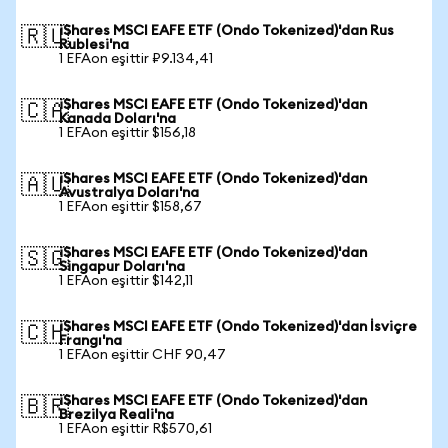
iShares MSCI EAFE ETF (Ondo Tokenized)'dan Rus
🇷🇺
Rublesi'na
1 EFAon eşittir ₽9.134,41
iShares MSCI EAFE ETF (Ondo Tokenized)'dan
🇨🇦
Kanada Doları'na
1 EFAon eşittir $156,18
iShares MSCI EAFE ETF (Ondo Tokenized)'dan
🇦🇺
Avustralya Doları'na
1 EFAon eşittir $158,67
iShares MSCI EAFE ETF (Ondo Tokenized)'dan
🇸🇬
Singapur Doları'na
1 EFAon eşittir $142,11
iShares MSCI EAFE ETF (Ondo Tokenized)'dan İsviçre
🇨🇭
Frangı'na
1 EFAon eşittir CHF 90,47
iShares MSCI EAFE ETF (Ondo Tokenized)'dan
🇧🇷
Brezilya Reali'na
1 EFAon eşittir R$570,61