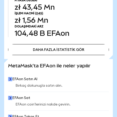
PIYASA DEĞERI
zł 43,45 Mn
İŞLEM HACMI
(24S)
zł 1,56 Mn
DOLAŞIMDAKI ARZ
104,48 B
EFAon
DAHA FAZLA İSTATİSTİK GÖR
DAHA FAZLA İSTATİSTİK GÖR
MetaMask'ta EFAon ile neler yapılır
EFAon Satın Al
Birkaç dokunuşla satın alın.
EFAon Sat
EFAon coin'lerinizi nakde çevirin.
EFAon Takas Et