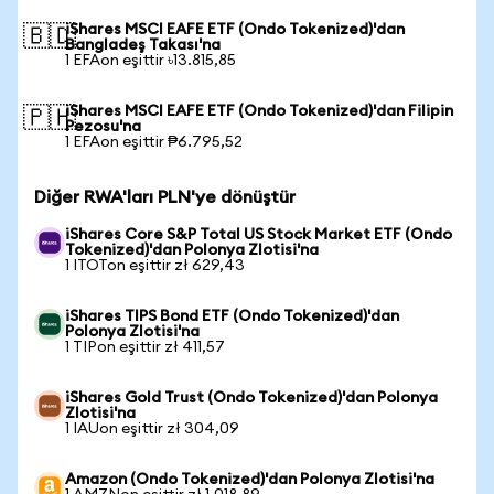
iShares MSCI EAFE ETF (Ondo Tokenized)'dan
🇧🇩
Bangladeş Takası'na
1 EFAon eşittir ৳13.815,85
iShares MSCI EAFE ETF (Ondo Tokenized)'dan Filipin
🇵🇭
Pezosu'na
1 EFAon eşittir ₱6.795,52
Diğer RWA'ları PLN'ye dönüştür
iShares Core S&P Total US Stock Market ETF (Ondo
Tokenized)'dan Polonya Zlotisi'na
1 ITOTon eşittir zł 629,43
iShares TIPS Bond ETF (Ondo Tokenized)'dan
Polonya Zlotisi'na
1 TIPon eşittir zł 411,57
iShares Gold Trust (Ondo Tokenized)'dan Polonya
Zlotisi'na
1 IAUon eşittir zł 304,09
Amazon (Ondo Tokenized)'dan Polonya Zlotisi'na