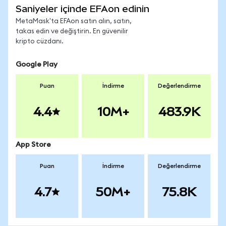
Saniyeler içinde EFAon edinin
MetaMask'ta EFAon satın alın, satın,
takas edin ve değiştirin. En güvenilir
kripto cüzdanı.
Google Play
Puan
İndirme
Değerlendirme
4.4
10M+
483.9K
App Store
Puan
İndirme
Değerlendirme
4.7
50M+
75.8K