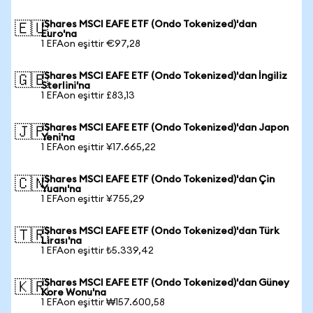
iShares MSCI EAFE ETF (Ondo Tokenized)'dan
🇪🇺
Euro'na
1 EFAon eşittir €97,28
iShares MSCI EAFE ETF (Ondo Tokenized)'dan İngiliz
🇬🇧
Sterlini'na
1 EFAon eşittir £83,13
iShares MSCI EAFE ETF (Ondo Tokenized)'dan Japon
🇯🇵
Yeni'na
1 EFAon eşittir ¥17.665,22
iShares MSCI EAFE ETF (Ondo Tokenized)'dan Çin
🇨🇳
Yuanı'na
1 EFAon eşittir ¥755,29
iShares MSCI EAFE ETF (Ondo Tokenized)'dan Türk
🇹🇷
Lirası'na
1 EFAon eşittir ₺5.339,42
iShares MSCI EAFE ETF (Ondo Tokenized)'dan Güney
🇰🇷
Kore Wonu'na
1 EFAon eşittir ₩157.600,58