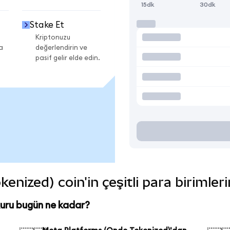
15dk
30dk
Stake Et
Kriptonuzu
a
değerlendirin ve
pasif gelir elde edin.
nized) coin'in çeşitli para birimler
uru bugün ne kadar?