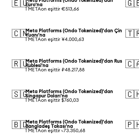
Meta Platforms (Ondo Tokenized)'dan
🇪🇺
🇬
Euro'na
1 METAon eşittir €513,66
Meta Platforms (Ondo Tokenized)'dan Çin
🇨🇳
🇹
Yuanı'na
1 METAon eşittir ¥4.000,63
Meta Platforms (Ondo Tokenized)'dan Rus
🇷🇺
🇨
Rublesi'na
1 METAon eşittir ₽48.217,88
Meta Platforms (Ondo Tokenized)'dan
🇸🇬
🇨
Singapur Doları'na
1 METAon eşittir $760,03
Meta Platforms (Ondo Tokenized)'dan
🇧🇩
🇵
Bangladeş Takası'na
1 METAon eşittir ৳73.350,68