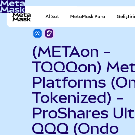
Al Sat
MetaMask Para
Geliştiri
(METAon -
TQQQon) Me
Platforms (O
Tokenized) -
ProShares Ult
QQQ (Ondo