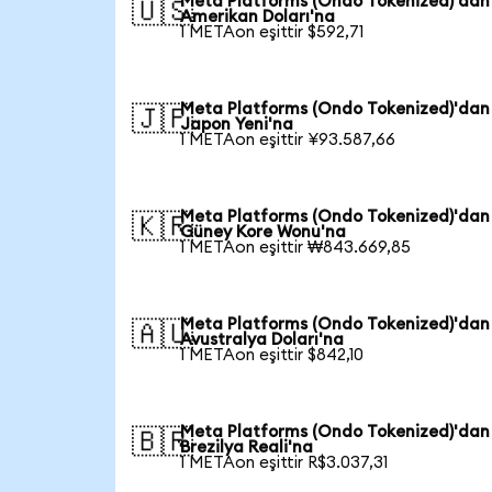
Meta Platforms (Ondo Tokenized)'dan
🇺🇸
Amerikan Doları'na
1 METAon eşittir $592,71
Meta Platforms (Ondo Tokenized)'dan
🇯🇵
Japon Yeni'na
1 METAon eşittir ¥93.587,66
Meta Platforms (Ondo Tokenized)'dan
🇰🇷
Güney Kore Wonu'na
1 METAon eşittir ₩843.669,85
Meta Platforms (Ondo Tokenized)'dan
🇦🇺
Avustralya Doları'na
1 METAon eşittir $842,10
Meta Platforms (Ondo Tokenized)'dan
🇧🇷
Brezilya Reali'na
1 METAon eşittir R$3.037,31