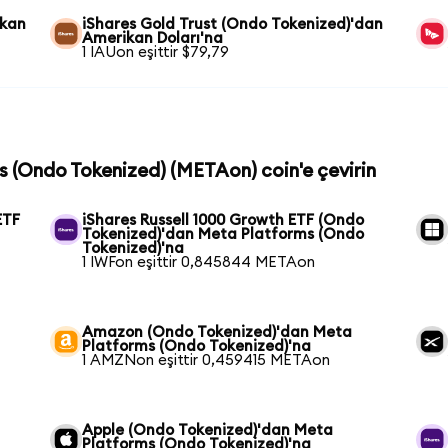
ikan
iShares Gold Trust (Ondo Tokenized)'dan
Amerikan Doları'na
1 IAUon eşittir $79,79
s (Ondo Tokenized) (METAon) coin'e çevirin
ETF
iShares Russell 1000 Growth ETF (Ondo
Tokenized)'dan Meta Platforms (Ondo
Tokenized)'na
1 IWFon eşittir 0,845844 METAon
Amazon (Ondo Tokenized)'dan Meta
Platforms (Ondo Tokenized)'na
1 AMZNon eşittir 0,459415 METAon
Apple (Ondo Tokenized)'dan Meta
Platforms (Ondo Tokenized)'na