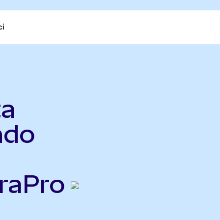
ci
ta
ndo
raPro