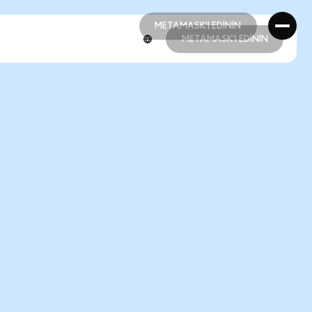
METAMASK'I EDİNİN
METAMASK'I EDİNİN
METAMASK'I EDİNİN
METAMASK'I EDİNİN