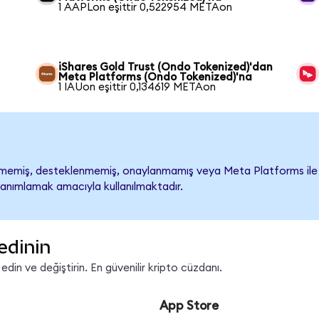
1 AAPLon eşittir 0,522954 METAon
iShares Gold Trust (Ondo Tokenized)'dan
Meta Platforms (Ondo Tokenized)'na
1 IAUon eşittir 0,134619 METAon
emiş, desteklenmemiş, onaylanmamış veya Meta Platforms ile ilişki
tanımlamak amacıyla kullanılmaktadır.
edinin
in ve değiştirin. En güvenilir kripto cüzdanı.
App Store