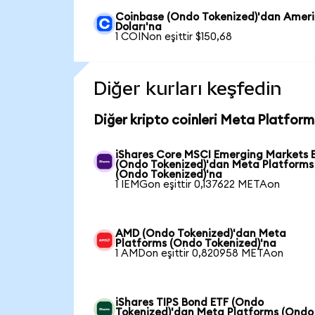
Coinbase (Ondo Tokenized)'dan Amer
Doları'na
1 COINon eşittir $150,68
Diğer kurları keşfedin
Diğer kripto coinleri Meta Platform
iShares Core MSCI Emerging Markets 
(Ondo Tokenized)'dan Meta Platforms
(Ondo Tokenized)'na
1 IEMGon eşittir 0,137622 METAon
AMD (Ondo Tokenized)'dan Meta
Platforms (Ondo Tokenized)'na
1 AMDon eşittir 0,820958 METAon
iShares TIPS Bond ETF (Ondo
Tokenized)'dan Meta Platforms (Ondo