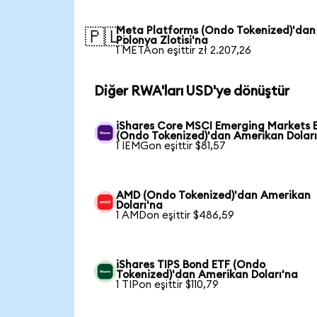
Meta Platforms (Ondo Tokenized)'dan
🇵🇱
Polonya Zlotisi'na
1 METAon eşittir zł 2.207,26
Diğer RWA'ları USD'ye dönüştür
iShares Core MSCI Emerging Markets 
(Ondo Tokenized)'dan Amerikan Doları
1 IEMGon eşittir $81,57
AMD (Ondo Tokenized)'dan Amerikan
Doları'na
1 AMDon eşittir $486,59
iShares TIPS Bond ETF (Ondo
Tokenized)'dan Amerikan Doları'na
1 TIPon eşittir $110,79