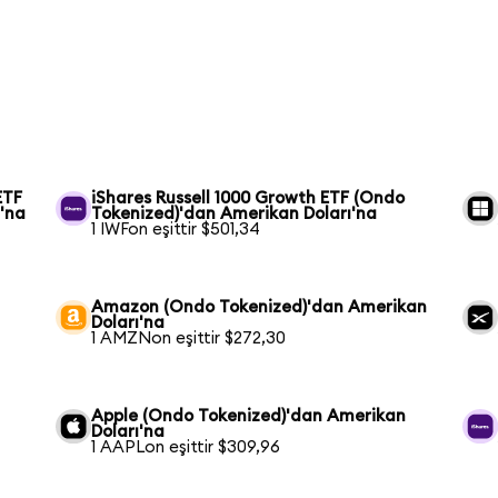
ETF
iShares Russell 1000 Growth ETF (Ondo
'na
Tokenized)'dan Amerikan Doları'na
1 IWFon eşittir $501,34
Amazon (Ondo Tokenized)'dan Amerikan
Doları'na
1 AMZNon eşittir $272,30
Apple (Ondo Tokenized)'dan Amerikan
Doları'na
1 AAPLon eşittir $309,96