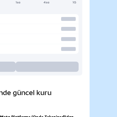
1sa
4sa
1G
inde güncel kuru