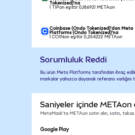
Tokenized)'na
1 TIPon eşittir 0,186921 METAon
Coinbase (Ondo Tokenized)'dan Meta
Platforms (Ondo Tokenized)'na
1 COINon eşittir 0,254222 METAon
Sorumluluk Reddi
Bu ürün Meta Platforms tarafından ihraç edilm
markalar yalnızca dayanak referans varlığını 
Saniyeler içinde METAon 
MetaMask'ta METAon satın alın, satın, takas ed
Google Play