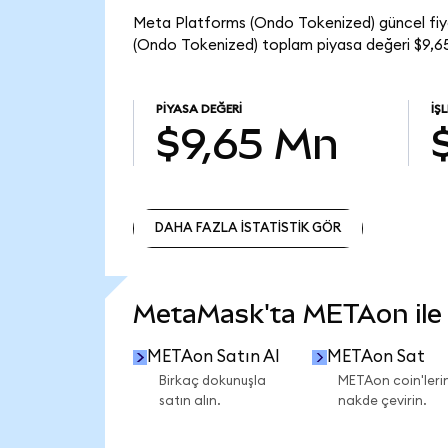
Meta Platforms (Ondo Tokenized) güncel fiy
(Ondo Tokenized) toplam piyasa değeri $9,65
PIYASA DEĞERI
İŞ
$9,65 Mn
DAHA FAZLA İSTATİSTİK GÖR
DAHA FAZLA İSTATİSTİK GÖR
MetaMask'ta METAon ile n
METAon Satın Al
METAon Sat
Birkaç dokunuşla
METAon coin'lerin
satın alın.
nakde çevirin.