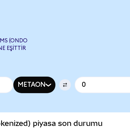
MS (ONDO
E EŞITTIR
METAON
kenized) piyasa son durumu