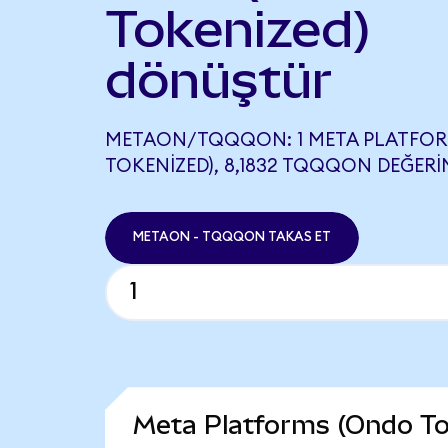
Tokenized)
dönüştür
METAON/TQQQON: 1 META PLATFOR
TOKENIZED), 8,1832 TQQQON DEĞERIN
METAON - TQQQON TAKAS ET
Meta Platforms (Ondo To