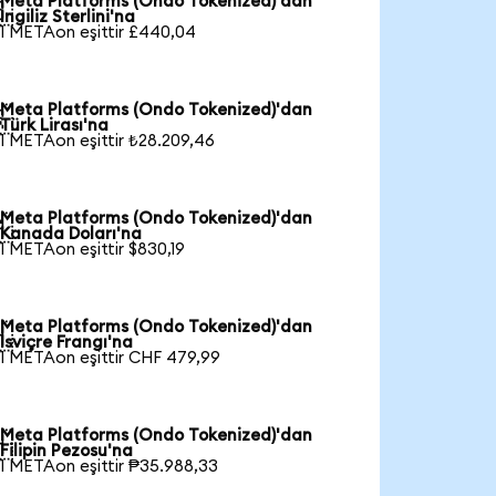
Meta Platforms (Ondo Tokenized)'dan

İngiliz Sterlini'na
1 METAon eşittir £440,04
Meta Platforms (Ondo Tokenized)'dan

Türk Lirası'na
1 METAon eşittir ₺28.209,46
Meta Platforms (Ondo Tokenized)'dan

Kanada Doları'na
1 METAon eşittir $830,19
Meta Platforms (Ondo Tokenized)'dan

İsviçre Frangı'na
1 METAon eşittir CHF 479,99
Meta Platforms (Ondo Tokenized)'dan

Filipin Pezosu'na
1 METAon eşittir ₱35.988,33