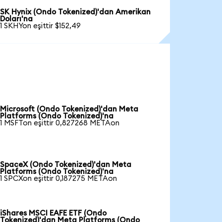
SK Hynix (Ondo Tokenized)'dan Amerikan
Doları'na
1 SKHYon eşittir $152,49
Microsoft (Ondo Tokenized)'dan Meta
Platforms (Ondo Tokenized)'na
1 MSFTon eşittir 0,827268 METAon
SpaceX (Ondo Tokenized)'dan Meta
Platforms (Ondo Tokenized)'na
1 SPCXon eşittir 0,187275 METAon
iShares MSCI EAFE ETF (Ondo
Tokenized)'dan Meta Platforms (Ondo