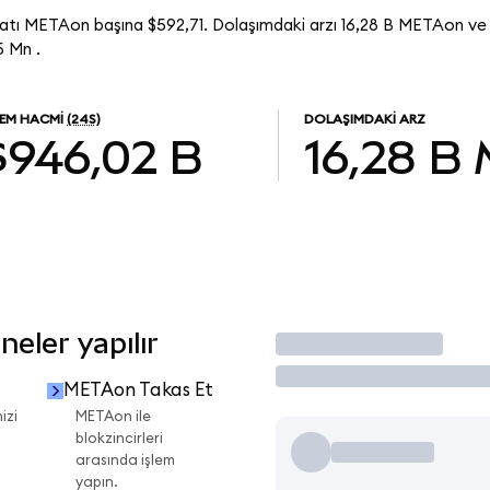
atı METAon başına $592,71. Dolaşımdaki arzı 16,28 B METAon v
 Mn .
LEM HACMI
(24S)
DOLAŞIMDAKI ARZ
$946,02 B
16,28 B
eler yapılır
İşlem Yap
METAon Takas Et
izi
METAon ile
blokzincirleri
arasında işlem
yapın.