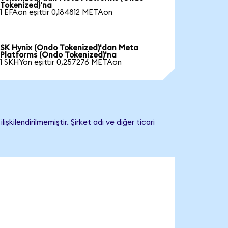
Tokenized)'na
1 EFAon eşittir 0,184812 METAon
SK Hynix (Ondo Tokenized)'dan Meta
Platforms (Ondo Tokenized)'na
1 SKHYon eşittir 0,257276 METAon
lendirilmemiştir. Şirket adı ve diğer ticari