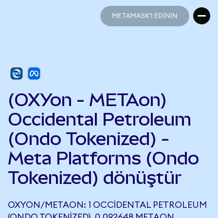
METAMASK'I EDİNİN
METAMASK'I EDİNİN
(OXYon - METAon)
Occidental Petroleum
(Ondo Tokenized) -
Meta Platforms (Ondo
Tokenized) dönüştür
OXYON/METAON: 1 OCCIDENTAL PETROLEUM
(ONDO TOKENIZED), 0,092648 METAON