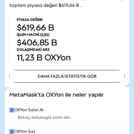
toplam piyasa değeri $619,66 B .
PIYASA DEĞERI
$619,66 B
İŞLEM HACMI
(24S)
$406,85 B
DOLAŞIMDAKI ARZ
11,23 B
OXYon
DAHA FAZLA İSTATİSTİK GÖR
DAHA FAZLA İSTATİSTİK GÖR
MetaMask'ta OXYon ile neler yapılır
OXYon Satın Al
Birkaç dokunuşla satın alın.
OXYon Sat