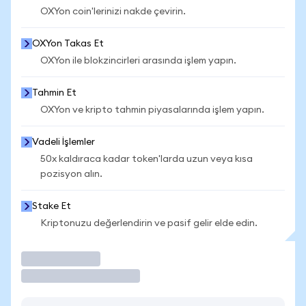
OXYon coin'lerinizi nakde çevirin.
OXYon Takas Et
OXYon ile blokzincirleri arasında işlem yapın.
Tahmin Et
OXYon ve kripto tahmin piyasalarında işlem yapın.
Vadeli İşlemler
50x kaldıraca kadar token'larda uzun veya kısa
pozisyon alın.
Stake Et
Kriptonuzu değerlendirin ve pasif gelir elde edin.
İşlem Yap