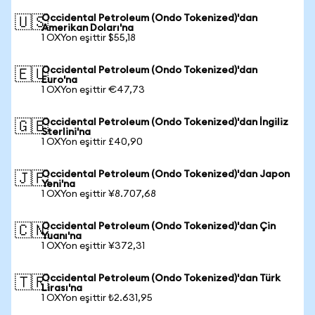
Occidental Petroleum (Ondo Tokenized)'dan
🇺🇸
Amerikan Doları'na
1 OXYon eşittir $55,18
Occidental Petroleum (Ondo Tokenized)'dan
🇪🇺
Euro'na
1 OXYon eşittir €47,73
Occidental Petroleum (Ondo Tokenized)'dan İngiliz
🇬🇧
Sterlini'na
1 OXYon eşittir £40,90
Occidental Petroleum (Ondo Tokenized)'dan Japon
🇯🇵
Yeni'na
1 OXYon eşittir ¥8.707,68
Occidental Petroleum (Ondo Tokenized)'dan Çin
🇨🇳
Yuanı'na
1 OXYon eşittir ¥372,31
Occidental Petroleum (Ondo Tokenized)'dan Türk
🇹🇷
Lirası'na
1 OXYon eşittir ₺2.631,95