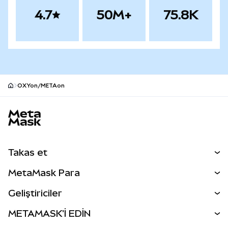
4.7
50M+
75.8K
OXYon/METAon
MetaMask site alt bilgisi
Takas et
Takas İşlemleri
MetaMask Para
Tahmin Et
YENİ
Kripto Al
Geliştiriciler
Perps
YENİ
MetaMask Kart
Dökümantasyon
METAMASK'İ EDİN
RWA'lar
mUSD
YENİ
Kontrol Paneli
İşlem Kalkanı