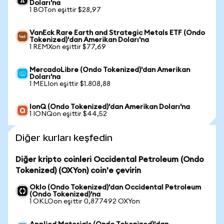
Doları'na
1 BOTon eşittir $28,97
VanEck Rare Earth and Strategic Metals ETF (Ondo
Tokenized)'dan Amerikan Doları'na
1 REMXon eşittir $77,69
MercadoLibre (Ondo Tokenized)'dan Amerikan
Doları'na
1 MELIon eşittir $1.808,88
IonQ (Ondo Tokenized)'dan Amerikan Doları'na
1 IONQon eşittir $44,52
Diğer kurları keşfedin
Diğer kripto coinleri Occidental Petroleum (Ondo
Tokenized) (OXYon) coin'e çevirin
Oklo (Ondo Tokenized)'dan Occidental Petroleum
(Ondo Tokenized)'na
1 OKLOon eşittir 0,877492 OXYon