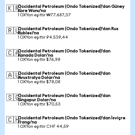
Occidental Petroleum (Ondo Tokenized)'dan Güney
🇰🇷
Kore Wonu'na
1 OXYon eşittir ₩77.687,37
Occidental Petroleum (Ondo Tokenized)'dan Rus
🇷🇺
Rublesi'na
1 OXYon eşittir ₽4.539,44
Occidental Petroleum (Ondo Tokenized)'dan
🇨🇦
Kanada Doları'na
1 OXYon eşittir $76,98
Occidental Petroleum (Ondo Tokenized)'dan
🇦🇺
Avustralya Doları'na
1 OXYon eşittir $78,08
Occidental Petroleum (Ondo Tokenized)'dan
🇸🇬
Singapur Doları'na
1 OXYon eşittir $70,53
Occidental Petroleum (Ondo Tokenized)'dan İsviçre
🇨🇭
Frangı'na
1 OXYon eşittir CHF 44,59