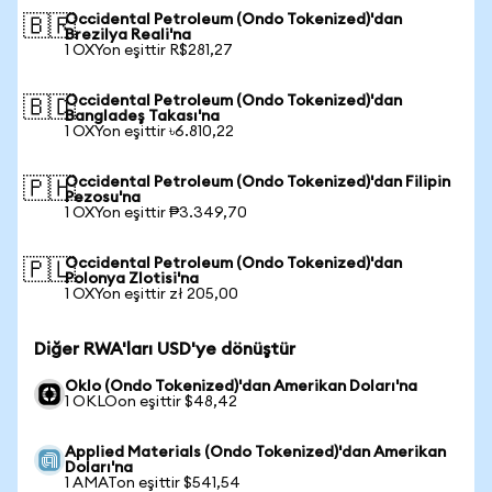
Occidental Petroleum (Ondo Tokenized)'dan
🇧🇷
Brezilya Reali'na
1 OXYon eşittir R$281,27
Occidental Petroleum (Ondo Tokenized)'dan
🇧🇩
Bangladeş Takası'na
1 OXYon eşittir ৳6.810,22
Occidental Petroleum (Ondo Tokenized)'dan Filipin
🇵🇭
Pezosu'na
1 OXYon eşittir ₱3.349,70
Occidental Petroleum (Ondo Tokenized)'dan
🇵🇱
Polonya Zlotisi'na
1 OXYon eşittir zł 205,00
Diğer RWA'ları USD'ye dönüştür
Oklo (Ondo Tokenized)'dan Amerikan Doları'na
1 OKLOon eşittir $48,42
Applied Materials (Ondo Tokenized)'dan Amerikan
Doları'na
1 AMATon eşittir $541,54