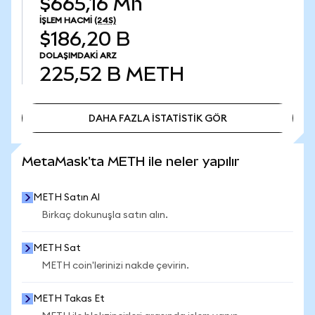
$665,16 Mn
İŞLEM HACMI
(24S)
$186,20 B
DOLAŞIMDAKI ARZ
225,52 B
METH
DAHA FAZLA İSTATİSTİK GÖR
DAHA FAZLA İSTATİSTİK GÖR
MetaMask'ta METH ile neler yapılır
METH Satın Al
Birkaç dokunuşla satın alın.
METH Sat
METH coin'lerinizi nakde çevirin.
METH Takas Et