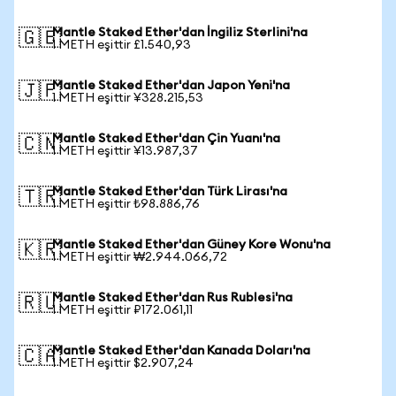
Mantle Staked Ether'dan İngiliz Sterlini'na
🇬🇧
1 METH eşittir £1.540,93
Mantle Staked Ether'dan Japon Yeni'na
🇯🇵
1 METH eşittir ¥328.215,53
Mantle Staked Ether'dan Çin Yuanı'na
🇨🇳
1 METH eşittir ¥13.987,37
Mantle Staked Ether'dan Türk Lirası'na
🇹🇷
1 METH eşittir ₺98.886,76
Mantle Staked Ether'dan Güney Kore Wonu'na
🇰🇷
1 METH eşittir ₩2.944.066,72
Mantle Staked Ether'dan Rus Rublesi'na
🇷🇺
1 METH eşittir ₽172.061,11
Mantle Staked Ether'dan Kanada Doları'na
🇨🇦
1 METH eşittir $2.907,24