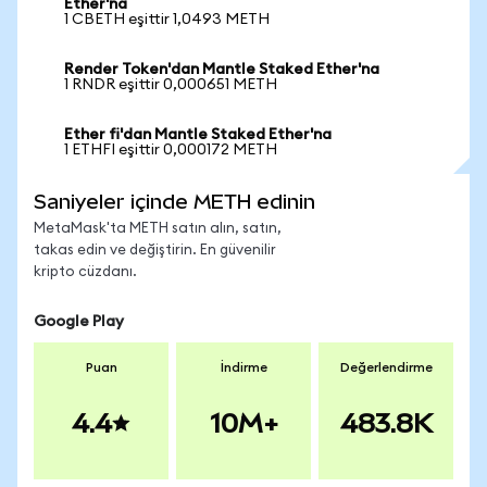
Ether'na
1 CBETH eşittir 1,0493 METH
Render Token'dan Mantle Staked Ether'na
1 RNDR eşittir 0,000651 METH
Ether fi'dan Mantle Staked Ether'na
1 ETHFI eşittir 0,000172 METH
Saniyeler içinde METH edinin
MetaMask'ta METH satın alın, satın,
takas edin ve değiştirin. En güvenilir
kripto cüzdanı.
Google Play
Puan
İndirme
Değerlendirme
4.4
10M+
483.8K