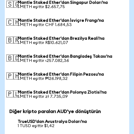
Mantle Staked Ether'dan Singapur Doları'na
🇸🇬
1 METH eşittir $2.657,75
Mantle Staked Ether'dan İsviçre Frangı'na
🇨🇭
1 METH eşittir CHF 1.684,53
Mantle Staked Ether'dan Brezilya Reali'na
🇧🇷
1 METH eşittir R$10.621,07
Mantle Staked Ether'dan Bangladeş Takası'na
🇧🇩
1 METH eşittir ৳257.082,36
Mantle Staked Ether'dan Filipin Pezosu'na
🇵🇭
1 METH eşittir ₱126.198,32
Mantle Staked Ether'dan Polonya Zlotisi'na
🇵🇱
1 METH eşittir zł 7.735,09
Diğer kripto paraları AUD'ye dönüştürün
TrueUSD'dan Avustralya Doları'na
1 TUSD eşittir $1,42