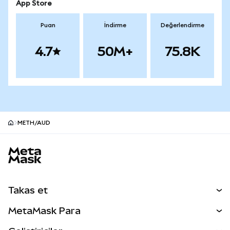
App Store
Puan
İndirme
Değerlendirme
4.7
50M+
75.8K
METH/AUD
MetaMask site alt bilgisi
Takas et
Takas İşlemleri
MetaMask Para
Tahmin Et
YENİ
Kripto Al