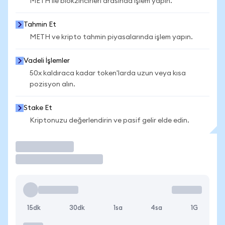
METH ile blokzincirleri arasında işlem yapın.
Tahmin Et
METH ve kripto tahmin piyasalarında işlem yapın.
Vadeli İşlemler
50x kaldıraca kadar token'larda uzun veya kısa
pozisyon alın.
Stake Et
Kriptonuzu değerlendirin ve pasif gelir elde edin.
İşlem Yap
15dk
30dk
1sa
4sa
1G