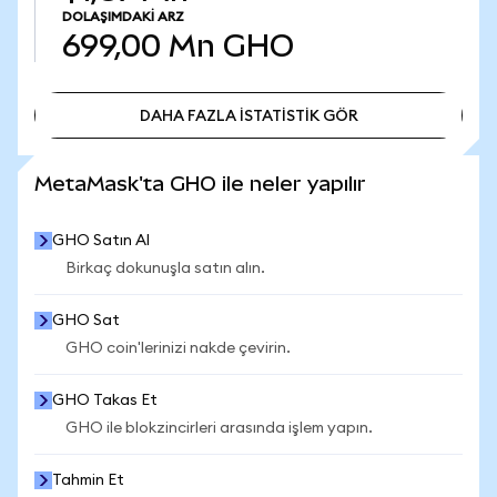
DOLAŞIMDAKI ARZ
699,00 Mn
GHO
DAHA FAZLA İSTATİSTİK GÖR
DAHA FAZLA İSTATİSTİK GÖR
MetaMask'ta GHO ile neler yapılır
GHO Satın Al
Birkaç dokunuşla satın alın.
GHO Sat
GHO coin'lerinizi nakde çevirin.
GHO Takas Et
GHO ile blokzincirleri arasında işlem yapın.
Tahmin Et