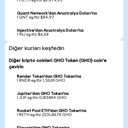
1 METH eşittir $2.979,93
Quant Network'dan Avustralya Doları'na
1 QNT eşittir $84,97
Injective'dan Avustralya Doları'na
1 INJ eşittir $6,58
Diğer kurları keşfedin
Diğer kripto coinleri GHO Token (GHO) coin'e
çevirin
Render Token'dan GHO Token'na
1 RNDR eşittir 1,3528 GHO
Jupiter'dan GHO Token'na
1 JUP eşittir 0,183884 GHO
Rocket Pool ETH'dan GHO Token'na
1 RETH eşittir 2231,8674 GHO