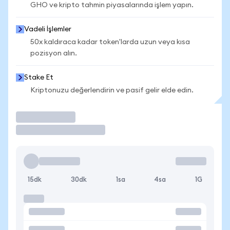
GHO ve kripto tahmin piyasalarında işlem yapın.
Vadeli İşlemler
50x kaldıraca kadar token'larda uzun veya kısa
pozisyon alın.
Stake Et
Kriptonuzu değerlendirin ve pasif gelir elde edin.
İşlem Yap
15dk
30dk
1sa
4sa
1G