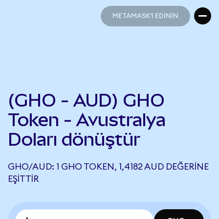
METAMASK'I EDİNİN
METAMASK'I EDİNİN
(GHO - AUD) GHO
Token - Avustralya
Doları dönüştür
GHO/AUD: 1 GHO TOKEN, 1,4182 AUD DEĞERINE
EŞITTIR