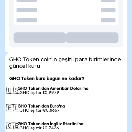
GHO Token coin'in çeşitli para birimlerinde
güncel kuru
GHO Token kuru bugün ne kadar?
GHO Token'dan Amerikan Doları'na
🇺🇸
1 GHO eşittir $0,9979
GHO Token'dan Euro'na
🇪🇺
1 GHO eşittir €0,8657
GHO Token'dan İngiliz Sterlini'na
🇬🇧
1 GHO eşittir £0,7426