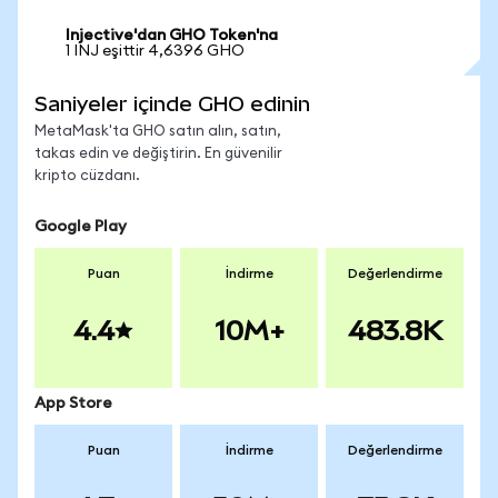
Injective'dan GHO Token'na
1 INJ eşittir 4,6396 GHO
Saniyeler içinde GHO edinin
MetaMask'ta GHO satın alın, satın,
takas edin ve değiştirin. En güvenilir
kripto cüzdanı.
Google Play
Puan
İndirme
Değerlendirme
4.4
10M+
483.8K
App Store
Puan
İndirme
Değerlendirme