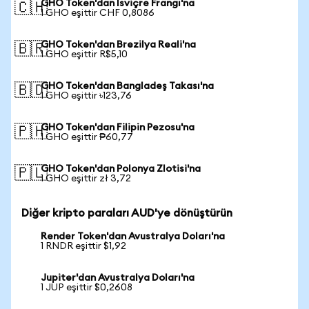
GHO Token'dan İsviçre Frangı'na
🇨🇭
1 GHO eşittir CHF 0,8086
GHO Token'dan Brezilya Reali'na
🇧🇷
1 GHO eşittir R$5,10
GHO Token'dan Bangladeş Takası'na
🇧🇩
1 GHO eşittir ৳123,76
GHO Token'dan Filipin Pezosu'na
🇵🇭
1 GHO eşittir ₱60,77
GHO Token'dan Polonya Zlotisi'na
🇵🇱
1 GHO eşittir zł 3,72
Diğer kripto paraları AUD'ye dönüştürün
Render Token'dan Avustralya Doları'na
1 RNDR eşittir $1,92
Jupiter'dan Avustralya Doları'na
1 JUP eşittir $0,2608