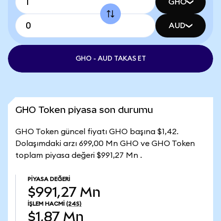
GHO
AUD
GHO - AUD TAKAS ET
GHO Token piyasa son durumu
GHO Token güncel fiyatı GHO başına $1,42.
Dolaşımdaki arzı 699,00 Mn GHO ve GHO Token
toplam piyasa değeri $991,27 Mn .
PIYASA DEĞERI
$991,27 Mn
İŞLEM HACMI
(24S)
$1,87 Mn