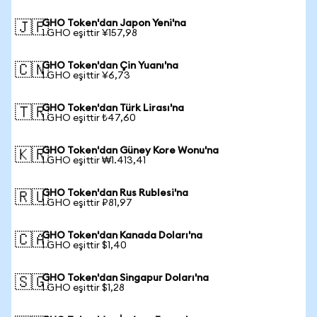
GHO Token'dan Japon Yeni'na
🇯🇵
1 GHO eşittir ¥157,98
GHO Token'dan Çin Yuanı'na
🇨🇳
1 GHO eşittir ¥6,73
GHO Token'dan Türk Lirası'na
🇹🇷
1 GHO eşittir ₺47,60
GHO Token'dan Güney Kore Wonu'na
🇰🇷
1 GHO eşittir ₩1.413,41
GHO Token'dan Rus Rublesi'na
🇷🇺
1 GHO eşittir ₽81,97
GHO Token'dan Kanada Doları'na
🇨🇦
1 GHO eşittir $1,40
GHO Token'dan Singapur Doları'na
🇸🇬
1 GHO eşittir $1,28