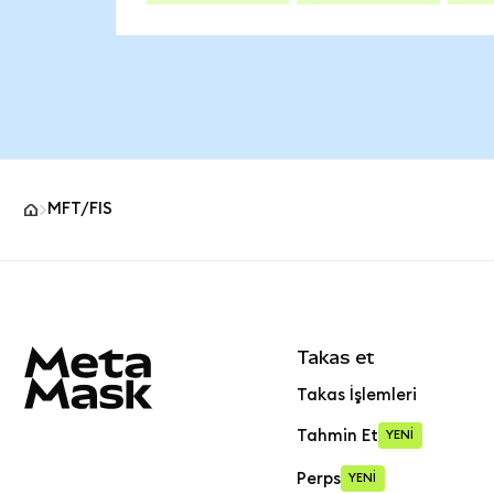
MFT/FIS
MetaMask site alt bilgisi
Takas et
Takas İşlemleri
Tahmin Et
YENİ
Perps
YENİ