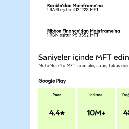
Rarible'dan Mainframe'na
1 RARI eşittir 413,1223 MFT
Ribbon Finance'dan Mainframe'na
1 RBN eşittir 95,3552 MFT
Saniyeler içinde MFT edin
MetaMask'ta MFT satın alın, satın, takas edin 
Google Play
Puan
İndirme
Değ
4.4
10M+
4