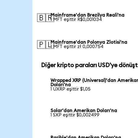
Mainframe'dan Brezilya Reali'na
🇧🇷
1 MFT eşittir R$0,001034
Mainframe'dan Polonya Zlotisi'na
🇵🇱
1 MFT eşittir zł 0,000754
Diğer kripto paraları USD'ye dönüşt
Wrapped XRP (Universal)'dan Amerika
Doları'na
1 UXRP eşittir $1,05
Solar'dan Amerikan Doları'na
1 SXP eşittir $0,002499
Rarible'dan Amerikan Doları'na