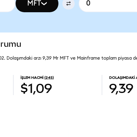
MFT
urumu
2. Dolaşımdaki arzı 9,39 Mr MFT ve Mainframe toplam piyasa değ
İŞLEM HACMI
(24S)
DOLAŞIMDAKI 
$1,09
9,39