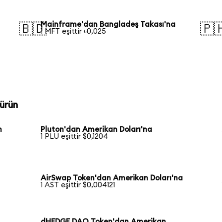
Mainframe'dan Bangladeş Takası'na
🇧🇩
🇵
1 MFT eşittir ৳0,025
ürün
n
Pluton'dan Amerikan Doları'na
1 PLU eşittir $0,1204
AirSwap Token'dan Amerikan Doları'na
1 AST eşittir $0,004121
dHEDGE DAO Token'dan Amerikan