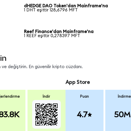
dHEDGE DAO Token'dan Mainframe'na
1 DHT eşittir 128,6796 MFT
Reef Finance'dan Mainframe'na
1 REEF eşittir 0,278397 MFT
in
ve değiştirin. En güvenilir kripto cüzdanı.
App Store
erlendirme
İndir
Puan
İndirme
83.8K
4.7
50M