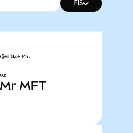
FIS
eri $1,89 Mn .
ARZ
 Mr
MFT