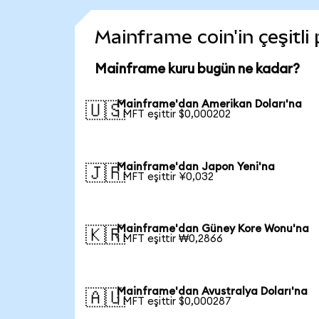
Mainframe coin'in çeşitli
Mainframe kuru bugün ne kadar?
Mainframe'dan Amerikan Doları'na
🇺🇸
1 MFT eşittir $0,000202
Mainframe'dan Japon Yeni'na
🇯🇵
1 MFT eşittir ¥0,032
Mainframe'dan Güney Kore Wonu'na
🇰🇷
1 MFT eşittir ₩0,2866
Mainframe'dan Avustralya Doları'na
🇦🇺
1 MFT eşittir $0,000287