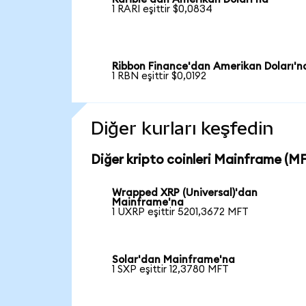
1 RARI eşittir $0,0834
Ribbon Finance'dan Amerikan Doları'n
1 RBN eşittir $0,0192
Diğer kurları keşfedin
Diğer kripto coinleri Mainframe (MFT
Wrapped XRP (Universal)'dan
Mainframe'na
1 UXRP eşittir 5201,3672 MFT
Solar'dan Mainframe'na
1 SXP eşittir 12,3780 MFT