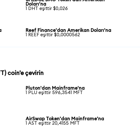
Doları'na
1 DHT eşittir $0,026
a
Reef Finance'dan Amerikan Doları'na
1 REEF eşittir $0,0000562
) coin'e çevirin
Pluton'dan Mainframe'na
1 PLU eşittir 596,3541 MFT
AirSwap Token'dan Mainframe'na
1 AST eşittir 20,4155 MFT