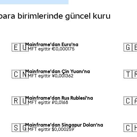
 para birimlerinde güncel kuru
Mainframe'dan Euro'na
🇪🇺
🇬
1 MFT eşittir €0,000175
Mainframe'dan Çin Yuanı'na
🇨🇳
🇹
1 MFT eşittir ¥0,001362
Mainframe'dan Rus Rublesi'na
🇷🇺
🇨
1 MFT eşittir ₽0,0168
Mainframe'dan Singapur Doları'na
🇸🇬
🇨
1 MFT eşittir $0,000259