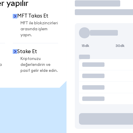
 yapılır
İşlem Yap
MFT Takas Et
MFT ile blokzincirleri
arasında işlem
yapın.
15dk
30dk
Stake Et
Kriptonuzu
a
değerlendirin ve
pasif gelir elde edin.