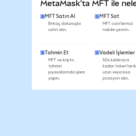
MetaMask'ta MFT ile neler
MFT Satın Al
MFT Sat
Birkaç dokunuşla
MFT coin'lerinizi
satın alın.
nakde çevirin.
Tahmin Et
Vadeli İşlemler
MFT ve kripto
50x kaldıraca
tahmin
kadar token'lard
piyasalarında işlem
uzun veya kısa
yapın.
pozisyon alın.