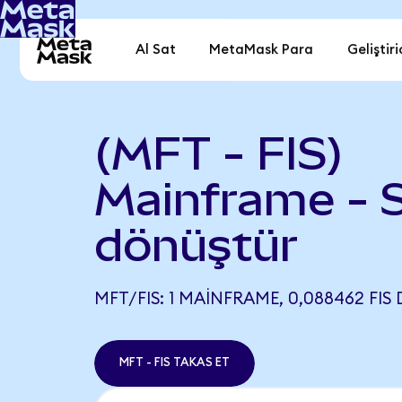
Al Sat
MetaMask Para
Geliştiri
(MFT - FIS)
Mainframe - S
dönüştür
MFT/FIS: 1 MAINFRAME, 0,088462 FIS 
MFT - FIS TAKAS ET