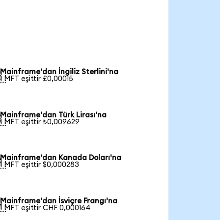
Mainframe'dan İngiliz Sterlini'na

1 MFT eşittir £0,00015
Mainframe'dan Türk Lirası'na

1 MFT eşittir ₺0,009629
Mainframe'dan Kanada Doları'na

1 MFT eşittir $0,000283
Mainframe'dan İsviçre Frangı'na

1 MFT eşittir CHF 0,000164