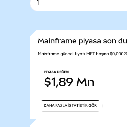
Mainframe piyasa son d
Mainframe güncel fiyatı MFT başına $0,00020
PIYASA DEĞERI
$1,89 Mn
DAHA FAZLA İSTATİSTİK GÖR
DAHA FAZLA İSTATİSTİK GÖR