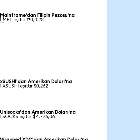
Mainframe'dan Filipin Pezosu'na

1 MFT eşittir ₱0,0123
xSUSHI'dan Amerikan Doları'na
1 XSUSHI eşittir $0,262
Unisocks'dan Amerikan Doları'na
1 SOCKS eşittir $4.776,06
Wrapped XDC'dan Amerikan Doları'na