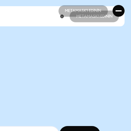
METAMASK'I EDİNİN
METAMASK'I EDİNİN
METAMASK'I EDİNİN
METAMASK'I EDİNİN