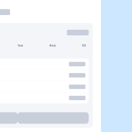
1sa
4sa
1G