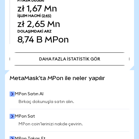
PIYASA DEĞERI
zł 1,67 Mn
İŞLEM HACMI
(24S)
zł 2,65 Mn
DOLAŞIMDAKI ARZ
8,74 B
MPon
DAHA FAZLA İSTATİSTİK GÖR
DAHA FAZLA İSTATİSTİK GÖR
MetaMask'ta MPon ile neler yapılır
MPon Satın Al
Birkaç dokunuşla satın alın.
MPon Sat
MPon coin'lerinizi nakde çevirin.
MPon Takas Et