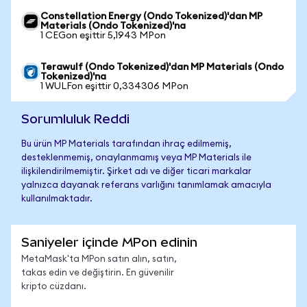
Constellation Energy (Ondo Tokenized)'dan MP
Materials (Ondo Tokenized)'na
1 CEGon eşittir 5,1943 MPon
Terawulf (Ondo Tokenized)'dan MP Materials (Ondo
Tokenized)'na
1 WULFon eşittir 0,334306 MPon
Sorumluluk Reddi
Bu ürün MP Materials tarafından ihraç edilmemiş,
desteklenmemiş, onaylanmamış veya MP Materials ile
ilişkilendirilmemiştir. Şirket adı ve diğer ticari markalar
yalnızca dayanak referans varlığını tanımlamak amacıyla
kullanılmaktadır.
Saniyeler içinde MPon edinin
MetaMask'ta MPon satın alın, satın,
takas edin ve değiştirin. En güvenilir
kripto cüzdanı.