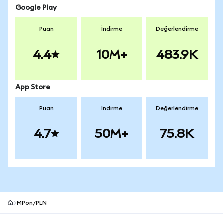
Google Play
Puan
İndirme
Değerlendirme
4.4
10M+
483.9K
App Store
Puan
İndirme
Değerlendirme
4.7
50M+
75.8K
MPon/PLN
MetaMask site alt bilgisi