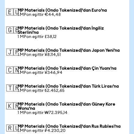
MP Materials (Ondo Tokenized)'dan Euro'na
🇪🇺
1 MPon eşittir €44,48
MP Materials (Ondo Tokenized)'dan İngiliz
🇬🇧
Sterlini'na
1 MPon eşittir £38,12
MP Materials (Ondo Tokenized)'dan Japon Yeni'na
🇯🇵
1 MPon eşittir ¥8.114,51
MP Materials (Ondo Tokenized)'dan Çin Yuanı'na
🇨🇳
1 MPon eşittir ¥346,94
MP Materials (Ondo Tokenized)'dan Türk Lirası'na
🇹🇷
1 MPon eşittir ₺2.452,65
MP Materials (Ondo Tokenized)'dan Güney Kore
🇰🇷
Wonu'na
1 MPon eşittir ₩72.395,14
MP Materials (Ondo Tokenized)'dan Rus Rublesi'na
🇷🇺
1 MPon eşittir ₽4.230,20