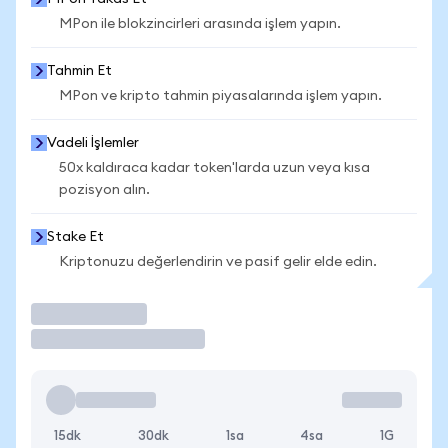
MPon ile blokzincirleri arasında işlem yapın.
Tahmin Et
MPon ve kripto tahmin piyasalarında işlem yapın.
Vadeli İşlemler
50x kaldıraca kadar token'larda uzun veya kısa
pozisyon alın.
Stake Et
Kriptonuzu değerlendirin ve pasif gelir elde edin.
İşlem Yap
15dk
30dk
1sa
4sa
1G