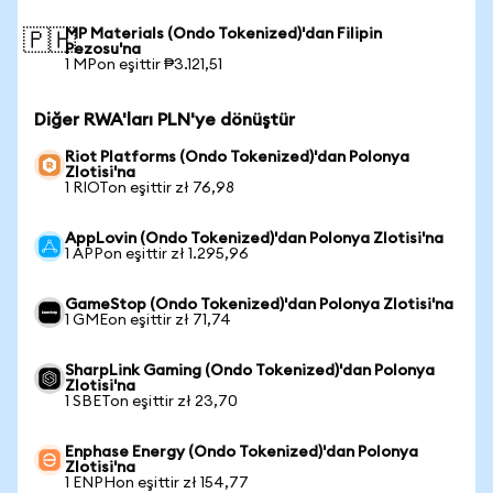
MP Materials (Ondo Tokenized)'dan Filipin
🇵🇭
Pezosu'na
1 MPon eşittir ₱3.121,51
Diğer RWA'ları PLN'ye dönüştür
Riot Platforms (Ondo Tokenized)'dan Polonya
Zlotisi'na
1 RIOTon eşittir zł 76,98
AppLovin (Ondo Tokenized)'dan Polonya Zlotisi'na
1 APPon eşittir zł 1.295,96
GameStop (Ondo Tokenized)'dan Polonya Zlotisi'na
1 GMEon eşittir zł 71,74
SharpLink Gaming (Ondo Tokenized)'dan Polonya
Zlotisi'na
1 SBETon eşittir zł 23,70
Enphase Energy (Ondo Tokenized)'dan Polonya
Zlotisi'na
1 ENPHon eşittir zł 154,77