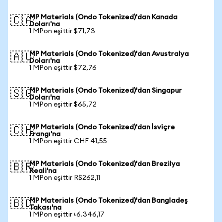
MP Materials (Ondo Tokenized)'dan Kanada
🇨🇦
Doları'na
1 MPon eşittir $71,73
MP Materials (Ondo Tokenized)'dan Avustralya
🇦🇺
Doları'na
1 MPon eşittir $72,76
MP Materials (Ondo Tokenized)'dan Singapur
🇸🇬
Doları'na
1 MPon eşittir $65,72
MP Materials (Ondo Tokenized)'dan İsviçre
🇨🇭
Frangı'na
1 MPon eşittir CHF 41,55
MP Materials (Ondo Tokenized)'dan Brezilya
🇧🇷
Reali'na
1 MPon eşittir R$262,11
MP Materials (Ondo Tokenized)'dan Bangladeş
🇧🇩
Takası'na
1 MPon eşittir ৳6.346,17