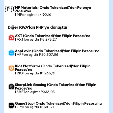
MP Materials (Ondo Tokenized)'dan Polonya
🇵🇱
Zlotisi'na
1 MPon eşittir zł 192,16
Diğer RWA'ları PHP'ye dönüştür
AXT (Ondo Tokenized)'dan Filipin Pezosu'na
1 AXTIon eşittir ₱5.275,27
AppLovin (Ondo Tokenized)'dan Filipin Pezosu'na
1 APPon eşittir ₱20.807,86
Riot Platforms (Ondo Tokenized)'dan Filipin
Pezosu'na
1 RIOTon eşittir ₱1.266,31
SharpLink Gaming (Ondo Tokenized)'dan Filipin
Pezosu'na
1 SBETon eşittir ₱383,05
GameStop (Ondo Tokenized)'dan Filipin Pezosu'na
1 GMEon eşittir ₱1.180,71