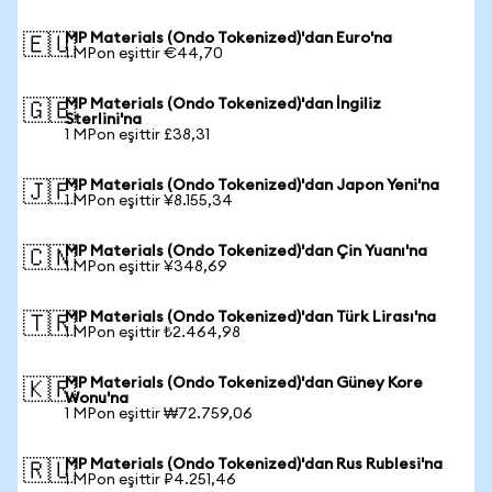
MP Materials (Ondo Tokenized)'dan Euro'na
🇪🇺
1 MPon eşittir €44,70
MP Materials (Ondo Tokenized)'dan İngiliz
🇬🇧
Sterlini'na
1 MPon eşittir £38,31
MP Materials (Ondo Tokenized)'dan Japon Yeni'na
🇯🇵
1 MPon eşittir ¥8.155,34
MP Materials (Ondo Tokenized)'dan Çin Yuanı'na
🇨🇳
1 MPon eşittir ¥348,69
MP Materials (Ondo Tokenized)'dan Türk Lirası'na
🇹🇷
1 MPon eşittir ₺2.464,98
MP Materials (Ondo Tokenized)'dan Güney Kore
🇰🇷
Wonu'na
1 MPon eşittir ₩72.759,06
MP Materials (Ondo Tokenized)'dan Rus Rublesi'na
🇷🇺
1 MPon eşittir ₽4.251,46