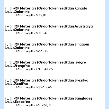
MP Materials (Ondo Tokenized)'dan Kanada
🇨🇦
Doları'na
1 MPon eşittir $72,10
MP Materials (Ondo Tokenized)'dan Avustralya
🇦🇺
Doları'na
1 MPon eşittir $73,14
MP Materials (Ondo Tokenized)'dan Singapur
🇸🇬
Doları'na
1 MPon eşittir $66,05
MP Materials (Ondo Tokenized)'dan İsviçre
🇨🇭
Frangı'na
1 MPon eşittir CHF 41,76
MP Materials (Ondo Tokenized)'dan Brezilya
🇧🇷
Reali'na
1 MPon eşittir R$263,45
MP Materials (Ondo Tokenized)'dan Bangladeş
🇧🇩
Takası'na
1 MPon eşittir ৳6.396,70