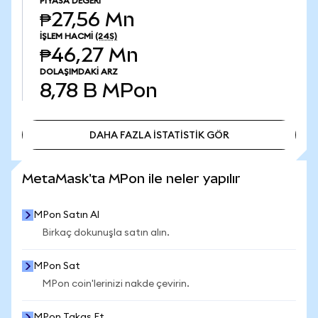
PIYASA DEĞERI
₱27,56 Mn
İŞLEM HACMI
(24S)
₱46,27 Mn
DOLAŞIMDAKI ARZ
8,78 B
MPon
DAHA FAZLA İSTATİSTİK GÖR
DAHA FAZLA İSTATİSTİK GÖR
MetaMask'ta MPon ile neler yapılır
MPon Satın Al
Birkaç dokunuşla satın alın.
MPon Sat
MPon coin'lerinizi nakde çevirin.
MPon Takas Et