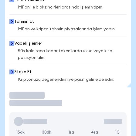
MPon ile blokzincirleri arasında işlem yapın.
Tahmin Et
MPon ve kripto tahmin piyasalarında işlem yapın.
Vadeli İşlemler
50x kaldıraca kadar token'larda uzun veya kısa
pozisyon alın.
Stake Et
Kriptonuzu değerlendirin ve pasif gelir elde edin.
İşlem Yap
15dk
30dk
1sa
4sa
1G