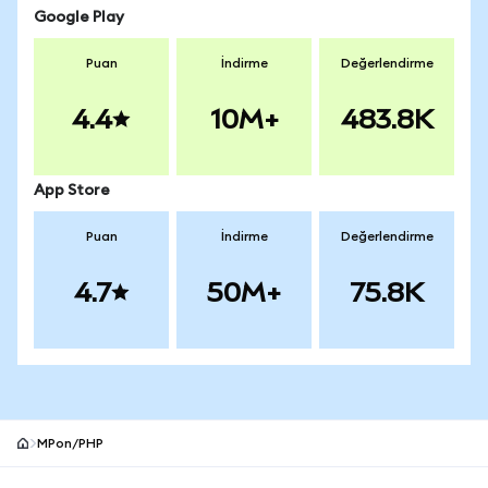
Google Play
Puan
İndirme
Değerlendirme
4.4
10M+
483.8K
App Store
Puan
İndirme
Değerlendirme
4.7
50M+
75.8K
MPon/PHP
MetaMask site alt bilgisi