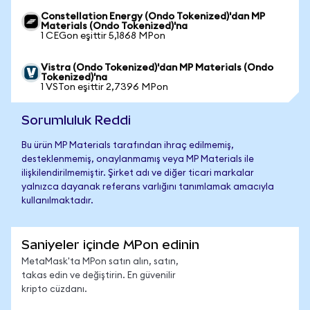
Constellation Energy (Ondo Tokenized)'dan MP
Materials (Ondo Tokenized)'na
1 CEGon eşittir 5,1868 MPon
Vistra (Ondo Tokenized)'dan MP Materials (Ondo
Tokenized)'na
1 VSTon eşittir 2,7396 MPon
Sorumluluk Reddi
Bu ürün MP Materials tarafından ihraç edilmemiş,
desteklenmemiş, onaylanmamış veya MP Materials ile
ilişkilendirilmemiştir. Şirket adı ve diğer ticari markalar
yalnızca dayanak referans varlığını tanımlamak amacıyla
kullanılmaktadır.
Saniyeler içinde MPon edinin
MetaMask'ta MPon satın alın, satın,
takas edin ve değiştirin. En güvenilir
kripto cüzdanı.