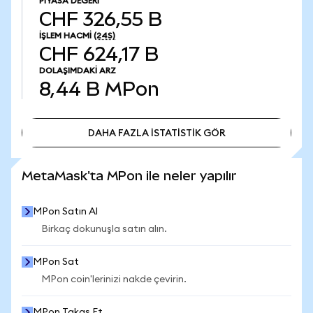
PIYASA DEĞERI
CHF 326,55 B
İŞLEM HACMI
(24S)
CHF 624,17 B
DOLAŞIMDAKI ARZ
8,44 B
MPon
DAHA FAZLA İSTATİSTİK GÖR
DAHA FAZLA İSTATİSTİK GÖR
MetaMask'ta MPon ile neler yapılır
MPon Satın Al
Birkaç dokunuşla satın alın.
MPon Sat
MPon coin'lerinizi nakde çevirin.
MPon Takas Et