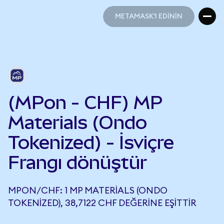
METAMASK'I EDİNİN
METAMASK'I EDİNİN
(MPon - CHF) MP
Materials (Ondo
Tokenized) - İsviçre
Frangı dönüştür
MPON/CHF: 1 MP MATERIALS (ONDO
TOKENIZED), 38,7122 CHF DEĞERINE EŞITTIR