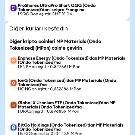
ProShares UltraPro Short QQQ (Ondo
Tokenized)'dan İsviçre Frangı'na
1 SQQQon eşittir CHF 31,04
Diğer kurları keşfedin
Diğer kripto coinleri MP Materials (Ondo
Tokenized) (MPon) coin'e çevirin
Enphase Energy (Ondo Tokenized)'dan MP Materials
(Ondo Tokenized)'na
1 ENPHon eşittir 0,827561 MPon
IonQ (Ondo Tokenized)'dan MP Materials (Ondo
Tokenized)'na
1 IONQon eşittir 0,852886 MPon
Global X Uranium ETF (Ondo Tokenized)'dan MP
Materials (Ondo Tokenized)'na
1 URAon eşittir 0,896839 MPon
BitGo Holdings (Ondo Tokenized)'dan MP Materials
(Ondo Tokenized)'na
1 BTGOon eşittir 0,104439 MPon