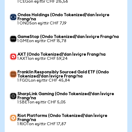
1 CEGon eşittir CHF 215,56
Ondas Holdings (Ondo Tokenized)'dan İsviçre
Frangı'na
1 ONDSon eşittir CHF 7,19
GameStop (Ondo Tokenized)'dan İsviçre Frangı'na
1 GMEon eşittir CHF 15,78
AXT (Ondo Tokenized)'dan İsviçre Frangı'na
1 AXTIon eşittir CHF 59,24
Franklin Responsibly Sourced Gold ETF (Ondo
Tokenized)'dan İsviçre Frangı'na
1 FGDLon eşittir CHF 45,84
SharpLink Gaming (Ondo Tokenized)'dan İsviçre
Frangı'na
1 SBETon eşittir CHF 5,05
Riot Platforms (Ondo Tokenized)'dan İsviçre
Frangı'na
1 RIOTon eşittir CHF 17,87