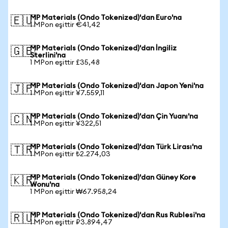
MP Materials (Ondo Tokenized)'dan Euro'na
🇪🇺
1 MPon eşittir €41,42
MP Materials (Ondo Tokenized)'dan İngiliz
🇬🇧
Sterlini'na
1 MPon eşittir £35,48
MP Materials (Ondo Tokenized)'dan Japon Yeni'na
🇯🇵
1 MPon eşittir ¥7.559,11
MP Materials (Ondo Tokenized)'dan Çin Yuanı'na
🇨🇳
1 MPon eşittir ¥322,51
MP Materials (Ondo Tokenized)'dan Türk Lirası'na
🇹🇷
1 MPon eşittir ₺2.274,03
MP Materials (Ondo Tokenized)'dan Güney Kore
🇰🇷
Wonu'na
1 MPon eşittir ₩67.958,24
MP Materials (Ondo Tokenized)'dan Rus Rublesi'na
🇷🇺
1 MPon eşittir ₽3.894,47