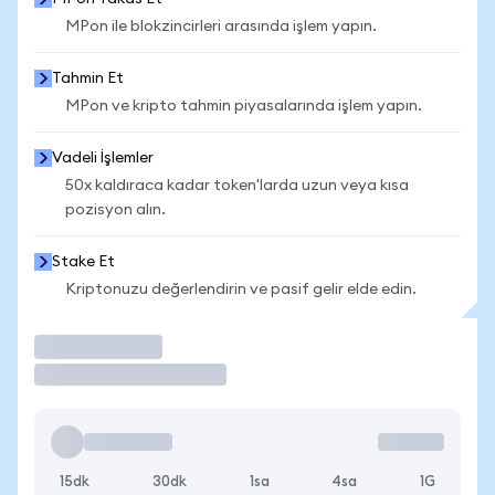
MPon ile blokzincirleri arasında işlem yapın.
Tahmin Et
MPon ve kripto tahmin piyasalarında işlem yapın.
Vadeli İşlemler
50x kaldıraca kadar token'larda uzun veya kısa
pozisyon alın.
Stake Et
Kriptonuzu değerlendirin ve pasif gelir elde edin.
İşlem Yap
15dk
30dk
1sa
4sa
1G