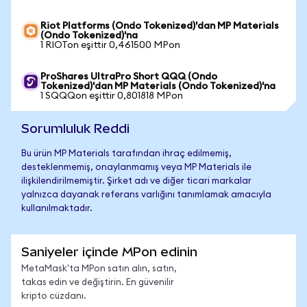
Riot Platforms (Ondo Tokenized)'dan MP Materials
(Ondo Tokenized)'na
1 RIOTon eşittir 0,461500 MPon
ProShares UltraPro Short QQQ (Ondo
Tokenized)'dan MP Materials (Ondo Tokenized)'na
1 SQQQon eşittir 0,801818 MPon
Sorumluluk Reddi
Bu ürün MP Materials tarafından ihraç edilmemiş,
desteklenmemiş, onaylanmamış veya MP Materials ile
ilişkilendirilmemiştir. Şirket adı ve diğer ticari markalar
yalnızca dayanak referans varlığını tanımlamak amacıyla
kullanılmaktadır.
Saniyeler içinde MPon edinin
MetaMask'ta MPon satın alın, satın,
takas edin ve değiştirin. En güvenilir
kripto cüzdanı.