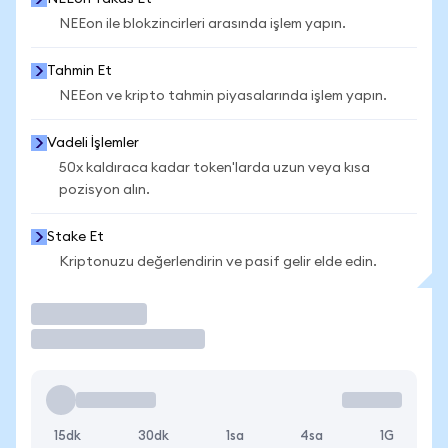
NEEon ile blokzincirleri arasında işlem yapın.
Tahmin Et
NEEon ve kripto tahmin piyasalarında işlem yapın.
Vadeli İşlemler
50x kaldıraca kadar token'larda uzun veya kısa
pozisyon alın.
Stake Et
Kriptonuzu değerlendirin ve pasif gelir elde edin.
İşlem Yap
15dk
30dk
1sa
4sa
1G