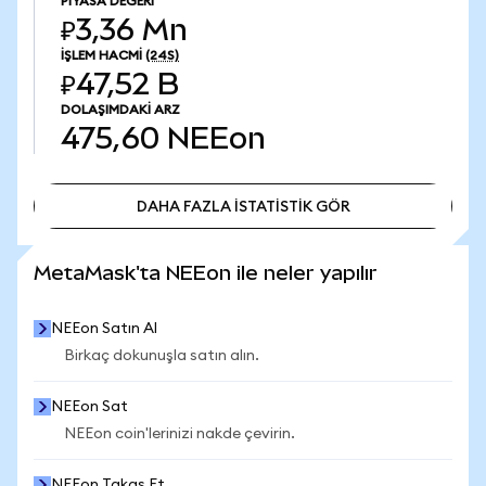
PIYASA DEĞERI
₽3,36 Mn
İŞLEM HACMI
(24S)
₽47,52 B
DOLAŞIMDAKI ARZ
475,60
NEEon
DAHA FAZLA İSTATİSTİK GÖR
DAHA FAZLA İSTATİSTİK GÖR
MetaMask'ta NEEon ile neler yapılır
NEEon Satın Al
Birkaç dokunuşla satın alın.
NEEon Sat
NEEon coin'lerinizi nakde çevirin.
NEEon Takas Et