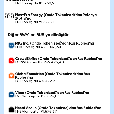
1 NEEon eşittir ₱5.260,91
NextEra Energy (Ondo Tokenized)'dan Polonya
🇵🇱
Zlotisi'na
1 NEEon eşittir zł 322,21
Diğer RWA'ları RUB'ye dönüştür
MKS Inc. (Ondo Tokenized)'dan Rus Rublesi'na
1 MKSIon eşittir ₽25.006,64
CrowdStrike (Ondo Tokenized)'dan Rus Rublesi'na
1 CRWDon eşittir ₽69.479,40
GlobalFoundries (Ondo Tokenized)'dan Rus
Rublesi'na
1 GFSon eşittir ₽4.429,16
Vicor (Ondo Tokenized)'dan Rus Rublesi'na
1 VICRon eşittir ₽18.096,08
Hesai Group (Ondo Tokenized)'dan Rus Rublesi'na
1 HSAIon eşittir ₽1.575,67