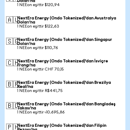
Doları'na
1 NEEon eşittir $120,94
NextEra Energy (Ondo Tokenized)'dan Avustralya
🇦🇺
Doları'na
1 NEEon eşittir $122,63
NextEra Energy (Ondo Tokenized)'dan Singapur
🇸🇬
Doları'na
1 NEEon eşittir $110,76
NextEra Energy (Ondo Tokenized)'dan İsviçre
🇨🇭
Frangı'na
1 NEEon eşittir CHF 70,15
NextEra Energy (Ondo Tokenized)'dan Brezilya
🇧🇷
Reali'na
1 NEEon eşittir R$441,75
NextEra Energy (Ondo Tokenized)'dan Bangladeş
🇧🇩
Takası'na
1 NEEon eşittir ৳10.695,86
NextEra Energy (Ondo Tokenized)'dan Filipin
🇵🇭
Pezosu'na