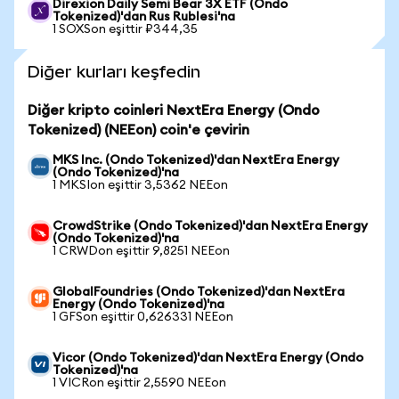
Direxion Daily Semi Bear 3X ETF (Ondo
Tokenized)'dan Rus Rublesi'na
1 SOXSon eşittir ₽344,35
Diğer kurları keşfedin
Diğer kripto coinleri NextEra Energy (Ondo
Tokenized) (NEEon) coin'e çevirin
MKS Inc. (Ondo Tokenized)'dan NextEra Energy
(Ondo Tokenized)'na
1 MKSIon eşittir 3,5362 NEEon
CrowdStrike (Ondo Tokenized)'dan NextEra Energy
(Ondo Tokenized)'na
1 CRWDon eşittir 9,8251 NEEon
GlobalFoundries (Ondo Tokenized)'dan NextEra
Energy (Ondo Tokenized)'na
1 GFSon eşittir 0,626331 NEEon
Vicor (Ondo Tokenized)'dan NextEra Energy (Ondo
Tokenized)'na
1 VICRon eşittir 2,5590 NEEon