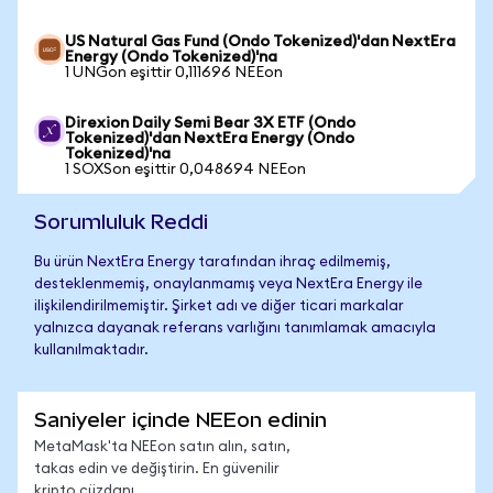
US Natural Gas Fund (Ondo Tokenized)'dan NextEra
Energy (Ondo Tokenized)'na
1 UNGon eşittir 0,111696 NEEon
Direxion Daily Semi Bear 3X ETF (Ondo
Tokenized)'dan NextEra Energy (Ondo
Tokenized)'na
1 SOXSon eşittir 0,048694 NEEon
Sorumluluk Reddi
Bu ürün NextEra Energy tarafından ihraç edilmemiş,
desteklenmemiş, onaylanmamış veya NextEra Energy ile
ilişkilendirilmemiştir. Şirket adı ve diğer ticari markalar
yalnızca dayanak referans varlığını tanımlamak amacıyla
kullanılmaktadır.
Saniyeler içinde NEEon edinin
MetaMask'ta NEEon satın alın, satın,
takas edin ve değiştirin. En güvenilir
kripto cüzdanı.