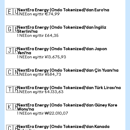
NextEra Energy (Ondo Tokenized)'dan Euro'na
🇪🇺
1 NEEon eşittir €74,99
NextEra Energy (Ondo Tokenized)'dan İngiliz
🇬🇧
Sterlini'na
1 NEEon eşittir £64,35
NextEra Energy (Ondo Tokenized)'dan Japon
🇯🇵
Yeni'na
1 NEEon eşittir ¥13.675,93
NextEra Energy (Ondo Tokenized)'dan Çin Yuanı'na
🇨🇳
1 NEEon eşittir ¥584,73
NextEra Energy (Ondo Tokenized)'dan Türk Lirası'na
🇹🇷
1 NEEon eşittir ₺4.133,63
NextEra Energy (Ondo Tokenized)'dan Güney Kore
🇰🇷
Wonu'na
1 NEEon eşittir ₩122.010,07
NextEra Energy (Ondo Tokenized)'dan Kanada
🇨🇦