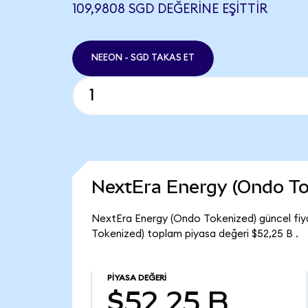
109,9808 SGD DEĞERINE EŞITTIR
NEEON - SGD TAKAS ET
NextEra Energy (Ondo To
NextEra Energy (Ondo Tokenized) güncel fiy
Tokenized) toplam piyasa değeri $52,25 B .
PIYASA DEĞERI
$52,25 B