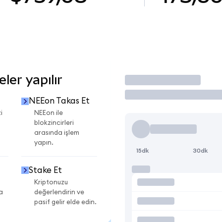
er yapılır
İşlem Yap
NEEon Takas Et
i
NEEon ile
blokzincirleri
arasında işlem
yapın.
15dk
30dk
Stake Et
Kriptonuzu
a
değerlendirin ve
pasif gelir elde edin.