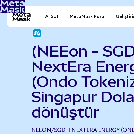
Al Sat
MetaMask Para
Geliştiri
(NEEon - SGD
NextEra Ener
(Ondo Tokeniz
Singapur Dola
dönüştür
NEEON/SGD: 1 NEXTERA ENERGY (OND