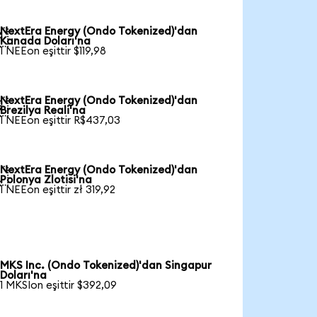
NextEra Energy (Ondo Tokenized)'dan

Kanada Doları'na
1 NEEon eşittir $119,98
NextEra Energy (Ondo Tokenized)'dan

Brezilya Reali'na
1 NEEon eşittir R$437,03
NextEra Energy (Ondo Tokenized)'dan

Polonya Zlotisi'na
1 NEEon eşittir zł 319,92
MKS Inc. (Ondo Tokenized)'dan Singapur
Doları'na
1 MKSIon eşittir $392,09