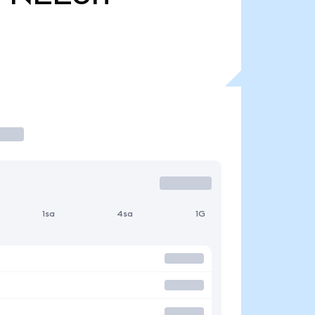
1sa
4sa
1G