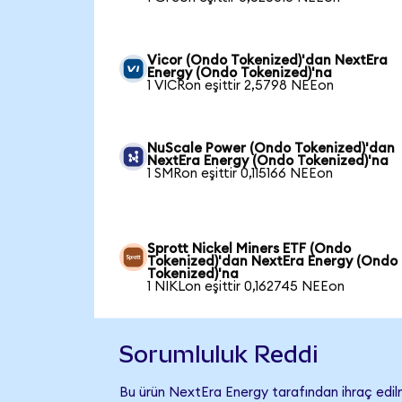
Vicor (Ondo Tokenized)'dan NextEra
Energy (Ondo Tokenized)'na
1 VICRon eşittir 2,5798 NEEon
NuScale Power (Ondo Tokenized)'dan
NextEra Energy (Ondo Tokenized)'na
1 SMRon eşittir 0,115166 NEEon
Sprott Nickel Miners ETF (Ondo
Tokenized)'dan NextEra Energy (Ondo
Tokenized)'na
1 NIKLon eşittir 0,162745 NEEon
Sorumluluk Reddi
Bu ürün NextEra Energy tarafından ihraç edilm