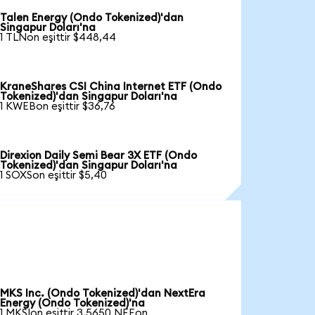
Talen Energy (Ondo Tokenized)'dan
Singapur Doları'na
1 TLNon eşittir $448,44
KraneShares CSI China Internet ETF (Ondo
Tokenized)'dan Singapur Doları'na
1 KWEBon eşittir $36,76
Direxion Daily Semi Bear 3X ETF (Ondo
Tokenized)'dan Singapur Doları'na
1 SOXSon eşittir $5,40
MKS Inc. (Ondo Tokenized)'dan NextEra
Energy (Ondo Tokenized)'na
1 MKSIon eşittir 3,5650 NEEon