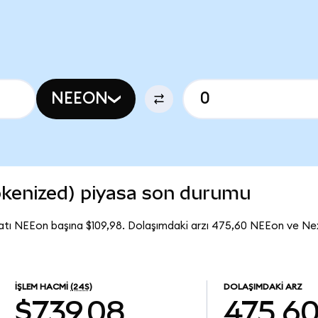
NEEON
kenized) piyasa son durumu
atı NEEon başına $109,98. Dolaşımdaki arzı 475,60 NEEon ve N
İŞLEM HACMI
(24S)
DOLAŞIMDAKI ARZ
$739,08
475,6