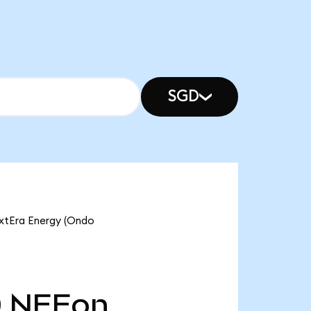
SGD
extEra Energy (Ondo
0
NEEon