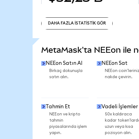
DAHA FAZLA İSTATİSTİK GÖR
DAHA FAZLA İSTATİSTİK GÖR
MetaMask'ta NEEon ile nel
NEEon Satın Al
NEEon Sat
Birkaç dokunuşla
NEEon coin'leriniz
satın alın.
nakde çevirin.
Tahmin Et
Vadeli İşlemler
NEEon ve kripto
50x kaldıraca
tahmin
kadar token'lard
piyasalarında işlem
uzun veya kısa
yapın.
pozisyon alın.