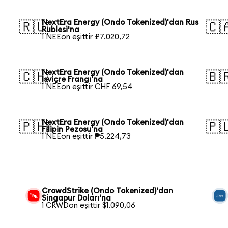
NextEra Energy (Ondo Tokenized)'dan Rus
🇷🇺
🇨
Rublesi'na
1 NEEon eşittir ₽7.020,72
NextEra Energy (Ondo Tokenized)'dan
🇨🇭
🇧
İsviçre Frangı'na
1 NEEon eşittir CHF 69,54
NextEra Energy (Ondo Tokenized)'dan
🇵🇭
🇵
Filipin Pezosu'na
1 NEEon eşittir ₱5.224,73
n
CrowdStrike (Ondo Tokenized)'dan
Singapur Doları'na
1 CRWDon eşittir $1.090,06