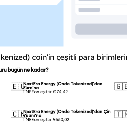
nized) coin'in çeşitli para birimler
uru bugün ne kadar?
NextEra Energy (Ondo Tokenized)'dan
🇪🇺
🇬
Euro'na
1 NEEon eşittir €74,42
NextEra Energy (Ondo Tokenized)'dan Çin
🇨🇳
🇹
Yuanı'na
1 NEEon eşittir ¥580,02