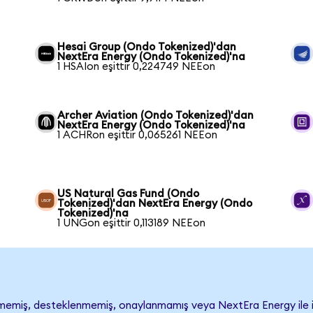
Hesai Group (Ondo Tokenized)'dan
NextEra Energy (Ondo Tokenized)'na
1 HSAIon eşittir 0,224749 NEEon
Archer Aviation (Ondo Tokenized)'dan
NextEra Energy (Ondo Tokenized)'na
1 ACHRon eşittir 0,065261 NEEon
US Natural Gas Fund (Ondo
Tokenized)'dan NextEra Energy (Ondo
Tokenized)'na
1 UNGon eşittir 0,113189 NEEon
emiş, desteklenmemiş, onaylanmamış veya NextEra Energy ile ilişki