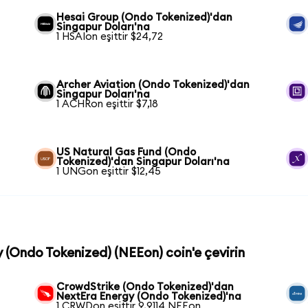
Hesai Group (Ondo Tokenized)'dan
Singapur Doları'na
1 HSAIon eşittir $24,72
Archer Aviation (Ondo Tokenized)'dan
Singapur Doları'na
1 ACHRon eşittir $7,18
US Natural Gas Fund (Ondo
Tokenized)'dan Singapur Doları'na
1 UNGon eşittir $12,45
y (Ondo Tokenized) (NEEon) coin'e çevirin
n
CrowdStrike (Ondo Tokenized)'dan
NextEra Energy (Ondo Tokenized)'na
1 CRWDon eşittir 9,9114 NEEon