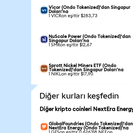
Vicor (Ondo Tokenized)'dan Singapur
Doları'na
1 VICRon eşittir $283,73
NuScale Power (Ondo Tokenized)'dan
Singapur Doları'na
1 SMRon eşittir $12,67
Sprott Nickel Miners ETF (Ondo
Tokenized)'dan Singapur Doları'na
1 NIKLon eşittir $17,90
Diğer kurları keşfedin
Diğer kripto coinleri NextEra Energ
GlobalFoundries (Ondo Tokenized)'da
NextEra Energy (Ondo Tokenized)'na
1 GFSon eşittir 0,626318 NEEon