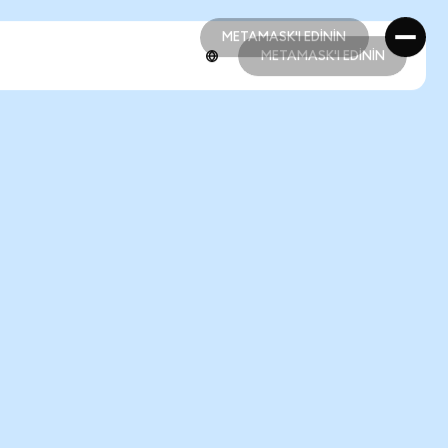
METAMASK'I EDİNİN
METAMASK'I EDİNİN
METAMASK'I EDİNİN
METAMASK'I EDİNİN