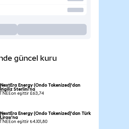
inde güncel kuru
NextEra Energy (Ondo Tokenized)'dan

İngiliz Sterlini'na
1 NEEon eşittir £63,74
NextEra Energy (Ondo Tokenized)'dan Türk

Lirası'na
1 NEEon eşittir ₺4.101,80