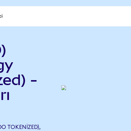
ci
)
gy
ed) -
rı
O TOKENIZED),