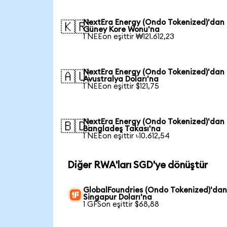
NextEra Energy (Ondo Tokenized)'dan
🇰🇷
Güney Kore Wonu'na
1 NEEon eşittir ₩121.612,23
NextEra Energy (Ondo Tokenized)'dan
🇦🇺
Avustralya Doları'na
1 NEEon eşittir $121,75
NextEra Energy (Ondo Tokenized)'dan
🇧🇩
Bangladeş Takası'na
1 NEEon eşittir ৳10.612,54
Diğer RWA'ları SGD'ye dönüştür
GlobalFoundries (Ondo Tokenized)'da
Singapur Doları'na
1 GFSon eşittir $68,88