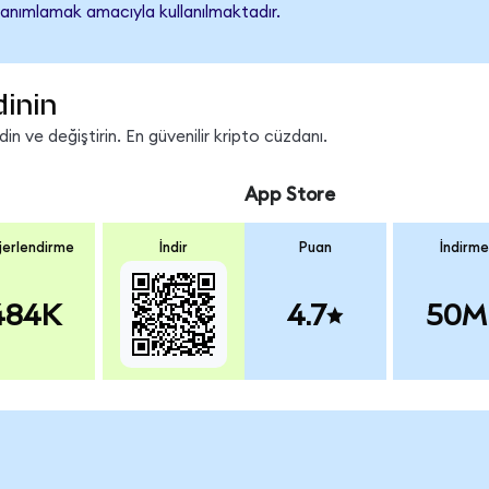
tanımlamak amacıyla kullanılmaktadır.
dinin
n ve değiştirin. En güvenilir kripto cüzdanı.
App Store
erlendirme
İndir
Puan
İndirme
484K
4.7
50M