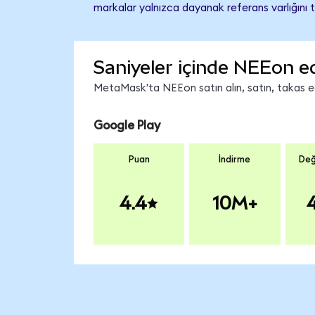
markalar yalnızca dayanak referans varlığını 
Saniyeler içinde NEEon e
MetaMask'ta NEEon satın alın, satın, takas edi
Google Play
Puan
İndirme
Değ
4.4
10M+