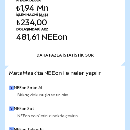
PIYASA DEĞERI
₺1,94 Mn
İŞLEM HACMI
(24S)
₺234,00
DOLAŞIMDAKI ARZ
481,61
NEEon
DAHA FAZLA İSTATİSTİK GÖR
DAHA FAZLA İSTATİSTİK GÖR
MetaMask'ta NEEon ile neler yapılır
NEEon Satın Al
Birkaç dokunuşla satın alın.
NEEon Sat
NEEon coin'lerinizi nakde çevirin.
NEEon Takas Et