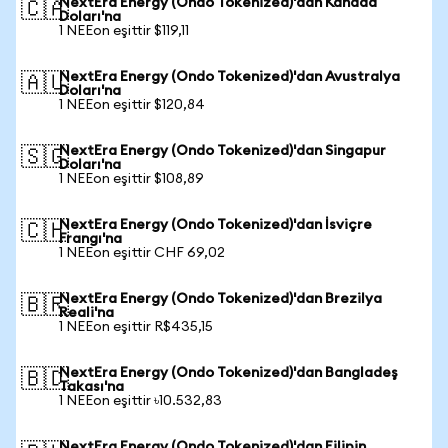
NextEra Energy (Ondo Tokenized)'dan Kanada
🇨🇦
Doları'na
1 NEEon eşittir $119,11
NextEra Energy (Ondo Tokenized)'dan Avustralya
🇦🇺
Doları'na
1 NEEon eşittir $120,84
NextEra Energy (Ondo Tokenized)'dan Singapur
🇸🇬
Doları'na
1 NEEon eşittir $108,89
NextEra Energy (Ondo Tokenized)'dan İsviçre
🇨🇭
Frangı'na
1 NEEon eşittir CHF 69,02
NextEra Energy (Ondo Tokenized)'dan Brezilya
🇧🇷
Reali'na
1 NEEon eşittir R$435,15
NextEra Energy (Ondo Tokenized)'dan Bangladeş
🇧🇩
Takası'na
1 NEEon eşittir ৳10.532,83
NextEra Energy (Ondo Tokenized)'dan Filipin