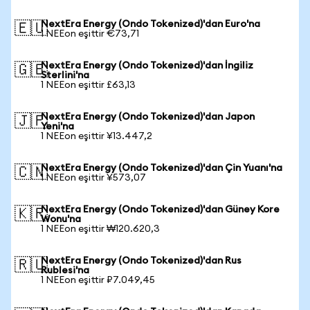
NextEra Energy (Ondo Tokenized)'dan Euro'na
🇪🇺
1 NEEon eşittir €73,71
NextEra Energy (Ondo Tokenized)'dan İngiliz
🇬🇧
Sterlini'na
1 NEEon eşittir £63,13
NextEra Energy (Ondo Tokenized)'dan Japon
🇯🇵
Yeni'na
1 NEEon eşittir ¥13.447,2
NextEra Energy (Ondo Tokenized)'dan Çin Yuanı'na
🇨🇳
1 NEEon eşittir ¥573,07
NextEra Energy (Ondo Tokenized)'dan Güney Kore
🇰🇷
Wonu'na
1 NEEon eşittir ₩120.620,3
NextEra Energy (Ondo Tokenized)'dan Rus
🇷🇺
Rublesi'na
1 NEEon eşittir ₽7.049,45