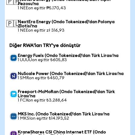
🇵🇭
Pezosu'na
1 NEEon eşittir ₱5.170,43
NextEra Energy (Ondo Tokenized)'dan Polonya
🇵🇱
Zlotisi'na
1 NEEon eşittir zł 316,93
Diğer RWA'ları TRY'ye dönüştür
Energy Fuels (Ondo Tokenized)'dan Türk Lirası'na
1 UUUUon eşittir ₺605,83
NuScale Power (Ondo Tokenized)'dan Türk Lirası'na
1 SMRon eşittir ₺450,79
Freeport-McMoRan (Ondo Tokenized)'dan Türk
Lirası'na
1 FCXon eşittir ₺3.288,64
MKS Inc. (Ondo Tokenized)'dan Türk Lirası'na
1 MKSIon eşittir ₺14.193,52
KraneShares CSI China Internet ETF (Ondo