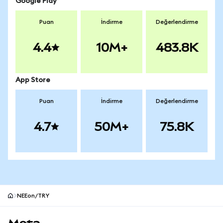
Google Play
Puan
İndirme
Değerlendirme
4.4
10M+
483.8K
App Store
Puan
İndirme
Değerlendirme
4.7
50M+
75.8K
NEEon/TRY
MetaMask site alt bilgisi