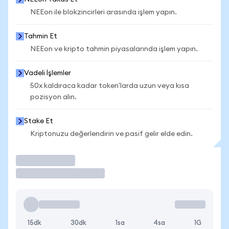
NEEon ile blokzincirleri arasında işlem yapın.
Tahmin Et
NEEon ve kripto tahmin piyasalarında işlem yapın.
Vadeli İşlemler
50x kaldıraca kadar token'larda uzun veya kısa
pozisyon alın.
Stake Et
Kriptonuzu değerlendirin ve pasif gelir elde edin.
İşlem Yap
15dk
30dk
1sa
4sa
1G