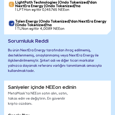
LightPath Technologies (Ondo Tokenized)'dan
NextEra Energy (Ondo Tokenized)'na
1 LPTHon eşittir 0,145765 NEEon
Talen Energy (Ondo Tokenized)'dan NextEra Energy
(Ondo Tokenized)'na
1 TLNon eşittir 4,0089 NEEon
Sorumluluk Reddi
Bu ürün NextEra Energy tarafından ihraç edilmemiş,
desteklenmemiş, onaylanmamış veya NextEra Energy ile
ilişkilendirilmemiştir. Şirket adı ve diğer ticari markalar
yalnızca dayanak referans varlığını tanımlamak amacıyla
kullanılmaktadır.
Saniyeler içinde NEEon edinin
MetaMask'ta NEEon satın alın, satın,
takas edin ve değiştirin. En güvenilir
kripto cüzdanı.