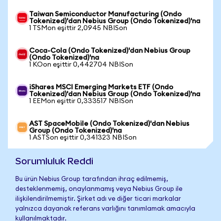
Taiwan Semiconductor Manufacturing (Ondo
Tokenized)'dan Nebius Group (Ondo Tokenized)'na
1 TSMon eşittir 2,0945 NBISon
Coca-Cola (Ondo Tokenized)'dan Nebius Group
(Ondo Tokenized)'na
1 KOon eşittir 0,442704 NBISon
iShares MSCI Emerging Markets ETF (Ondo
Tokenized)'dan Nebius Group (Ondo Tokenized)'na
1 EEMon eşittir 0,333517 NBISon
AST SpaceMobile (Ondo Tokenized)'dan Nebius
Group (Ondo Tokenized)'na
1 ASTSon eşittir 0,341323 NBISon
Sorumluluk Reddi
Bu ürün Nebius Group tarafından ihraç edilmemiş,
desteklenmemiş, onaylanmamış veya Nebius Group ile
ilişkilendirilmemiştir. Şirket adı ve diğer ticari markalar
yalnızca dayanak referans varlığını tanımlamak amacıyla
kullanılmaktadır.