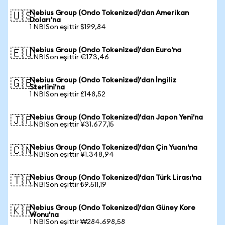
Nebius Group (Ondo Tokenized)'dan Amerikan
🇺🇸
Doları'na
1 NBISon eşittir $199,84
Nebius Group (Ondo Tokenized)'dan Euro'na
🇪🇺
1 NBISon eşittir €173,46
Nebius Group (Ondo Tokenized)'dan İngiliz
🇬🇧
Sterlini'na
1 NBISon eşittir £148,52
Nebius Group (Ondo Tokenized)'dan Japon Yeni'na
🇯🇵
1 NBISon eşittir ¥31.677,15
Nebius Group (Ondo Tokenized)'dan Çin Yuanı'na
🇨🇳
1 NBISon eşittir ¥1.348,94
Nebius Group (Ondo Tokenized)'dan Türk Lirası'na
🇹🇷
1 NBISon eşittir ₺9.511,19
Nebius Group (Ondo Tokenized)'dan Güney Kore
🇰🇷
Wonu'na
1 NBISon eşittir ₩284.698,58