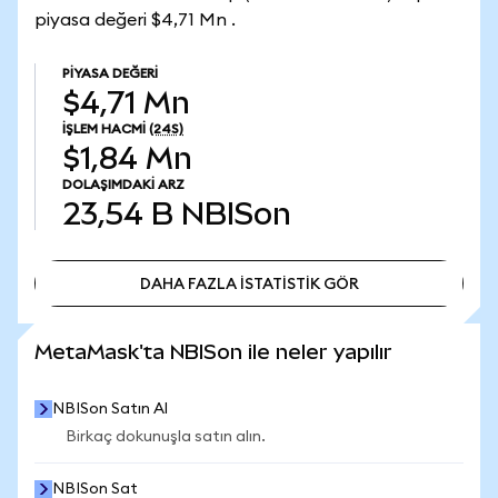
piyasa değeri $4,71 Mn .
PIYASA DEĞERI
$4,71 Mn
İŞLEM HACMI
(24S)
$1,84 Mn
DOLAŞIMDAKI ARZ
23,54 B
NBISon
DAHA FAZLA İSTATİSTİK GÖR
DAHA FAZLA İSTATİSTİK GÖR
MetaMask'ta NBISon ile neler yapılır
NBISon Satın Al
Birkaç dokunuşla satın alın.
NBISon Sat