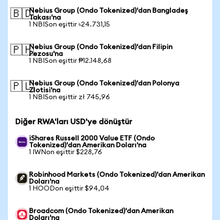
Nebius Group (Ondo Tokenized)'dan Bangladeş
🇧🇩
Takası'na
1 NBISon eşittir ৳24.731,15
Nebius Group (Ondo Tokenized)'dan Filipin
🇵🇭
Pezosu'na
1 NBISon eşittir ₱12.148,68
Nebius Group (Ondo Tokenized)'dan Polonya
🇵🇱
Zlotisi'na
1 NBISon eşittir zł 745,96
Diğer RWA'ları USD'ye dönüştür
iShares Russell 2000 Value ETF (Ondo
Tokenized)'dan Amerikan Doları'na
1 IWNon eşittir $228,76
Robinhood Markets (Ondo Tokenized)'dan Amerikan
Doları'na
1 HOODon eşittir $94,04
Broadcom (Ondo Tokenized)'dan Amerikan
Doları'na