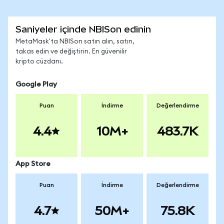
Saniyeler içinde NBISon edinin
MetaMask'ta NBISon satın alın, satın,
takas edin ve değiştirin. En güvenilir
kripto cüzdanı.
Google Play
Puan
İndirme
Değerlendirme
4.4
10M+
483.7K
App Store
Puan
İndirme
Değerlendirme
4.7
50M+
75.8K