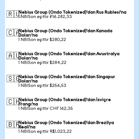
Nebius Group (Ondo Tokenized)'dan Rus Rublesi'na
🇷🇺
1 NBISon eşittir ₽16.282,33
Nebius Group (Ondo Tokenized)'dan Kanada
🇨🇦
Doları'na
1 NBISon eşittir $280,22
Nebius Group (Ondo Tokenized)'dan Avustralya
🇦🇺
Doları'na
1 NBISon eşittir $284,22
Nebius Group (Ondo Tokenized)'dan Singapur
🇸🇬
Doları'na
1 NBISon eşittir $256,53
Nebius Group (Ondo Tokenized)'dan İsviçre
🇨🇭
Frangı'na
1 NBISon eşittir CHF 162,35
Nebius Group (Ondo Tokenized)'dan Brezilya
🇧🇷
Reali'na
1 NBISon eşittir R$1.023,22