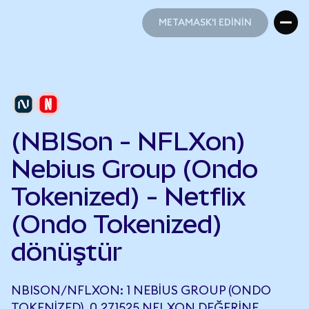
METAMASK'I EDİNİN
METAMASK'I EDİNİN
(NBISon - NFLXon)
Nebius Group (Ondo
Tokenized) - Netflix
(Ondo Tokenized)
dönüştür
NBISON/NFLXON: 1 NEBIUS GROUP (ONDO
TOKENIZED), 0,271525 NFLXON DEĞERINE