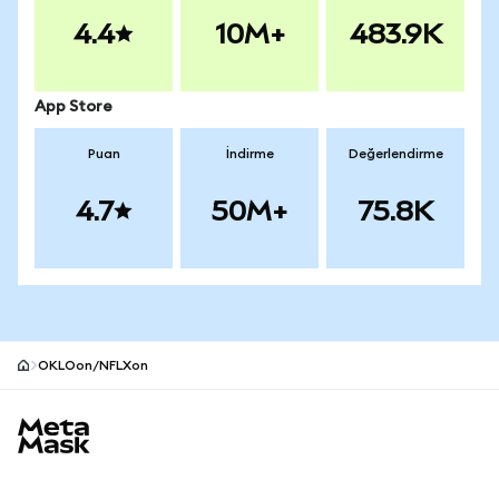
4.4
10M+
483.9K
App Store
Puan
İndirme
Değerlendirme
4.7
50M+
75.8K
OKLOon/NFLXon
MetaMask site alt bilgisi