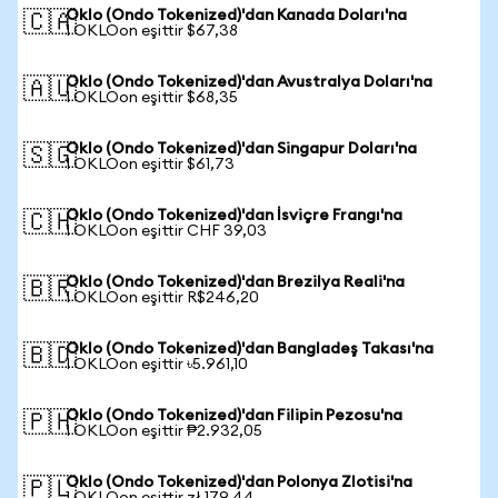
Oklo (Ondo Tokenized)'dan Kanada Doları'na
🇨🇦
1 OKLOon eşittir $67,38
Oklo (Ondo Tokenized)'dan Avustralya Doları'na
🇦🇺
1 OKLOon eşittir $68,35
Oklo (Ondo Tokenized)'dan Singapur Doları'na
🇸🇬
1 OKLOon eşittir $61,73
Oklo (Ondo Tokenized)'dan İsviçre Frangı'na
🇨🇭
1 OKLOon eşittir CHF 39,03
Oklo (Ondo Tokenized)'dan Brezilya Reali'na
🇧🇷
1 OKLOon eşittir R$246,20
Oklo (Ondo Tokenized)'dan Bangladeş Takası'na
🇧🇩
1 OKLOon eşittir ৳5.961,10
Oklo (Ondo Tokenized)'dan Filipin Pezosu'na
🇵🇭
1 OKLOon eşittir ₱2.932,05
Oklo (Ondo Tokenized)'dan Polonya Zlotisi'na
🇵🇱