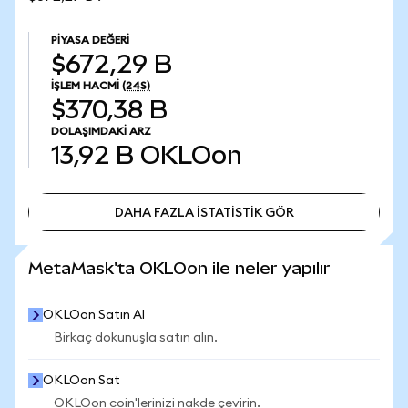
PIYASA DEĞERI
$672,29 B
İŞLEM HACMI
(24S)
$370,38 B
DOLAŞIMDAKI ARZ
13,92 B
OKLOon
DAHA FAZLA İSTATİSTİK GÖR
DAHA FAZLA İSTATİSTİK GÖR
MetaMask'ta OKLOon ile neler yapılır
OKLOon Satın Al
Birkaç dokunuşla satın alın.
OKLOon Sat
OKLOon coin'lerinizi nakde çevirin.