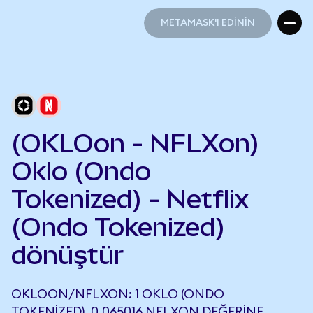
METAMASK'I EDİNİN
METAMASK'I EDİNİN
(OKLOon - NFLXon)
Oklo (Ondo
Tokenized) - Netflix
(Ondo Tokenized)
dönüştür
OKLOON/NFLXON: 1 OKLO (ONDO
TOKENIZED), 0,065016 NFLXON DEĞERINE