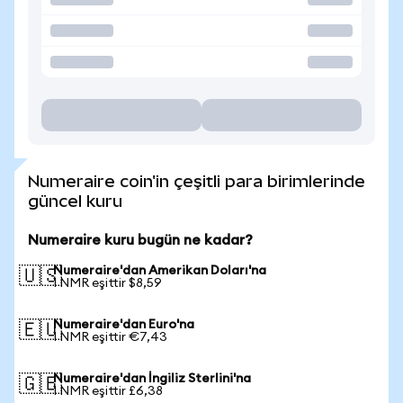
Numeraire coin'in çeşitli para birimlerinde
güncel kuru
Numeraire kuru bugün ne kadar?
Numeraire'dan Amerikan Doları'na
🇺🇸
1 NMR eşittir $8,59
Numeraire'dan Euro'na
🇪🇺
1 NMR eşittir €7,43
Numeraire'dan İngiliz Sterlini'na
🇬🇧
1 NMR eşittir £6,38