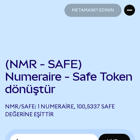
METAMASK'I EDİNİN
METAMASK'I EDİNİN
(NMR - SAFE)
Numeraire - Safe Token
dönüştür
NMR/SAFE: 1 NUMERAIRE, 100,5337 SAFE
DEĞERINE EŞITTIR