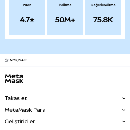
Puan
İndirme
Değerlendirme
4.7
50M+
75.8K
NMR/SAFE
MetaMask site alt bilgisi
Takas et
Takas İşlemleri
MetaMask Para
Tahmin Et
YENİ
Kripto Al
Geliştiriciler
Perps
YENİ
MetaMask Kart
Dökümantasyon