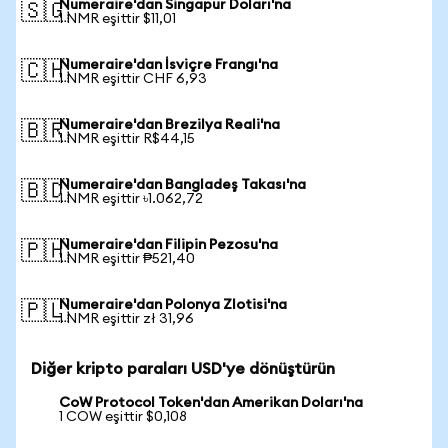
Numeraire'dan Singapur Doları'na
🇸🇬
1 NMR eşittir $11,01
Numeraire'dan İsviçre Frangı'na
🇨🇭
1 NMR eşittir CHF 6,93
Numeraire'dan Brezilya Reali'na
🇧🇷
1 NMR eşittir R$44,15
Numeraire'dan Bangladeş Takası'na
🇧🇩
1 NMR eşittir ৳1.062,72
Numeraire'dan Filipin Pezosu'na
🇵🇭
1 NMR eşittir ₱521,40
Numeraire'dan Polonya Zlotisi'na
🇵🇱
1 NMR eşittir zł 31,96
Diğer kripto paraları USD'ye dönüştürün
CoW Protocol Token'dan Amerikan Doları'na
1 COW eşittir $0,108