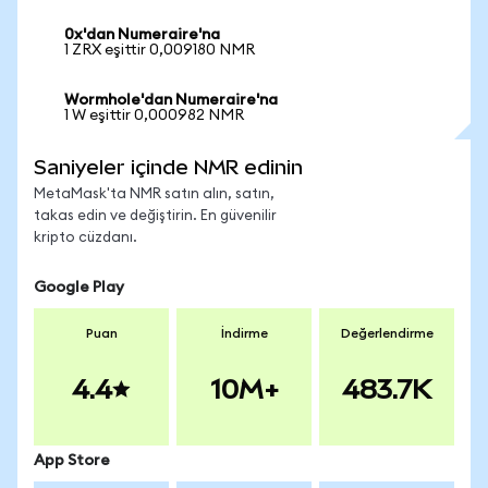
0x'dan Numeraire'na
1 ZRX eşittir 0,009180 NMR
Wormhole'dan Numeraire'na
1 W eşittir 0,000982 NMR
Saniyeler içinde NMR edinin
MetaMask'ta NMR satın alın, satın,
takas edin ve değiştirin. En güvenilir
kripto cüzdanı.
Google Play
Puan
İndirme
Değerlendirme
4.4
10M+
483.7K
App Store