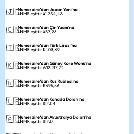
Numeraire'dan Japon Yeni'na
🇯🇵
1 NMR eşittir ¥1.354,43
Numeraire'dan Çin Yuanı'na
🇨🇳
1 NMR eşittir ¥57,98
Numeraire'dan Türk Lirası'na
🇹🇷
1 NMR eşittir ₺408,69
Numeraire'dan Güney Kore Wonu'na
🇰🇷
1 NMR eşittir ₩12.217,74
Numeraire'dan Rus Rublesi'na
🇷🇺
1 NMR eşittir ₽695,56
Numeraire'dan Kanada Doları'na
🇨🇦
1 NMR eşittir $12,04
Numeraire'dan Avustralya Doları'na
🇦🇺
1 NMR eşittir $12,17