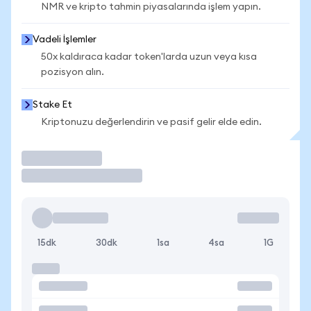
NMR ve kripto tahmin piyasalarında işlem yapın.
Vadeli İşlemler
50x kaldıraca kadar token'larda uzun veya kısa
pozisyon alın.
Stake Et
Kriptonuzu değerlendirin ve pasif gelir elde edin.
İşlem Yap
15dk
30dk
1sa
4sa
1G