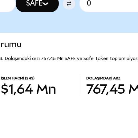
SAFE
durumu
8. Dolaşımdaki arzı 767,45 Mn SAFE ve Safe Token toplam piyasa
İŞLEM HACMI
(24S)
DOLAŞIMDAKI ARZ
$1,64 Mn
767,45 