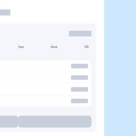
1sa
4sa
1G