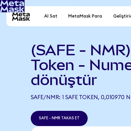
Al Sat
MetaMask Para
Geliştiri
(SAFE - NMR)
Token - Nume
dönüştür
SAFE/NMR: 1 SAFE TOKEN, 0,010970 N
SAFE - NMR TAKAS ET