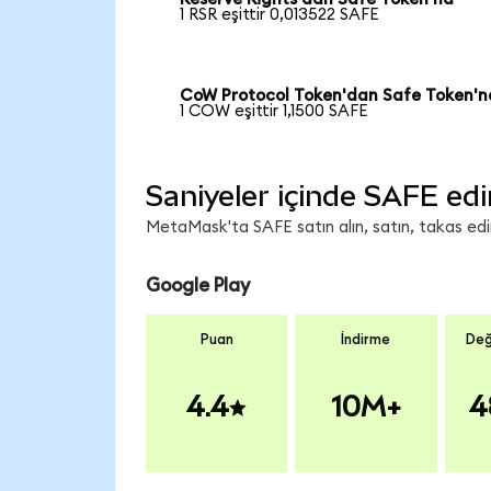
1 RSR eşittir 0,013522 SAFE
CoW Protocol Token'dan Safe Token'n
1 COW eşittir 1,1500 SAFE
Saniyeler içinde SAFE edi
MetaMask'ta SAFE satın alın, satın, takas edin 
Google Play
Puan
İndirme
Değ
4.4
10M+
4