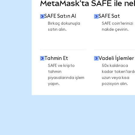
MetaMask'ta SAFE ile nele
SAFE Satın Al
SAFE Sat
Birkaç dokunuşla
SAFE coin'lerinizi
satın alın.
nakde çevirin.
Tahmin Et
Vadeli İşlemler
SAFE ve kripto
50x kaldıraca
tahmin
kadar token'lard
piyasalarında işlem
uzun veya kısa
yapın.
pozisyon alın.