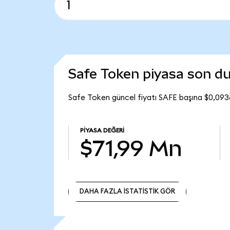
Safe Token piyasa son 
Safe Token güncel fiyatı SAFE başına $0,093
PIYASA DEĞERI
$71,99 Mn
DAHA FAZLA İSTATİSTİK GÖR
DAHA FAZLA İSTATİSTİK GÖR