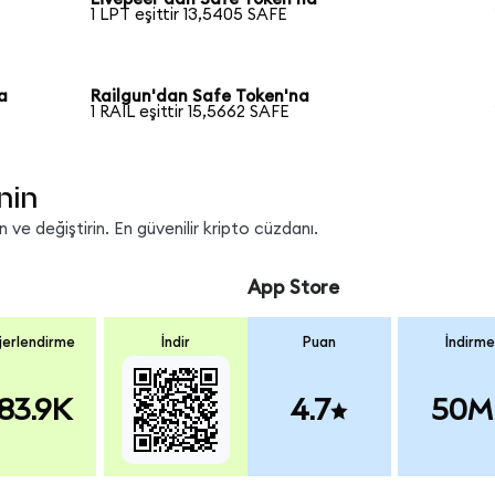
1 LPT eşittir 13,5405 SAFE
a
Railgun'dan Safe Token'na
1 RAIL eşittir 15,5662 SAFE
nin
ve değiştirin. En güvenilir kripto cüzdanı.
App Store
erlendirme
İndir
Puan
İndirme
83.9K
4.7
50M