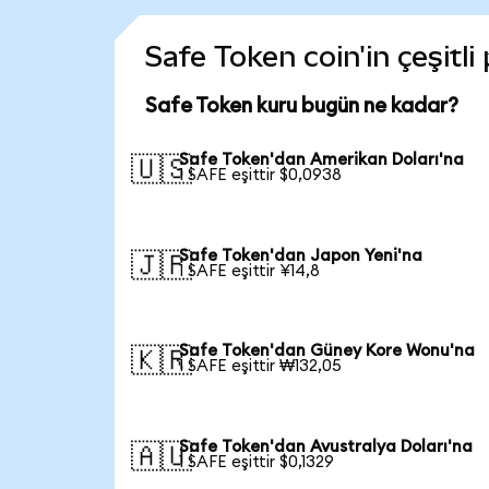
Safe Token coin'in çeşitli
Safe Token kuru bugün ne kadar?
Safe Token'dan Amerikan Doları'na
🇺🇸
1 SAFE eşittir $0,0938
Safe Token'dan Japon Yeni'na
🇯🇵
1 SAFE eşittir ¥14,8
Safe Token'dan Güney Kore Wonu'na
🇰🇷
1 SAFE eşittir ₩132,05
Safe Token'dan Avustralya Doları'na
🇦🇺
1 SAFE eşittir $0,1329