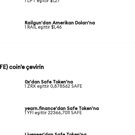
1 LPT eşittir $1,27
Railgun'dan Amerikan Doları'na
1 RAIL eşittir $1,46
E) coin'e çevirin
0x'dan Safe Token'na
1 ZRX eşittir 0,878562 SAFE
yearn.finance'dan Safe Token'na
1 YFI eşittir 22366,7011 SAFE
Livepeer'dan Safe Token'na