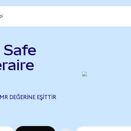
ci
 Safe
raire
MR DEĞERINE EŞITTIR