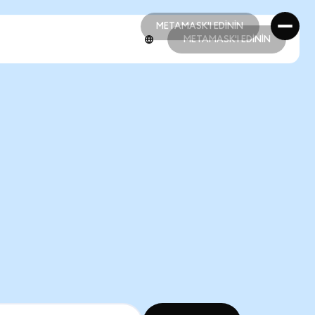
METAMASK'I EDİNİN
METAMASK'I EDİNİN
METAMASK'I EDİNİN
METAMASK'I EDİNİN