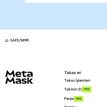
SAFE/NMR
MetaMask site alt bilgisi
Takas et
Takas İşlemleri
Tahmin Et
YENİ
Perps
YENİ