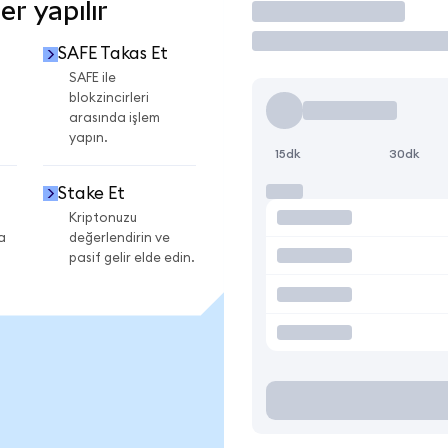
r yapılır
İşlem Yap
SAFE Takas Et
SAFE ile
blokzincirleri
arasında işlem
yapın.
15dk
30dk
Stake Et
Kriptonuzu
a
değerlendirin ve
pasif gelir elde edin.