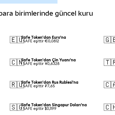
 para birimlerinde güncel kuru
Safe Token'dan Euro'na
🇪🇺
🇬
1 SAFE eşittir €0,0812
Safe Token'dan Çin Yuanı'na
🇨🇳
🇹
1 SAFE eşittir ¥0,6328
Safe Token'dan Rus Rublesi'na
🇷🇺
🇨
1 SAFE eşittir ₽7,65
Safe Token'dan Singapur Doları'na
🇸🇬
🇨
1 SAFE eşittir $0,1199