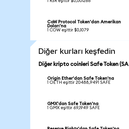
1 RSR eşittir $0,001268
CoW Protocol Token'dan Amerikan
Doları'na
1 COW eşittir $0,1079
Diğer kurları keşfedin
Diğer kripto coinleri Safe Token (SAF
Origin Ether'dan Safe Token'na
1 OETH eşittir 20488,9491 SAFE
GMX'dan Safe Token'na
1 GMX eşittir 69,1949 SAFE
Reserve Rights'dan Safe Token'na