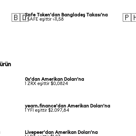
Safe Token'dan Bangladeş Takası'na
🇧🇩
🇵
1 SAFE eşittir ৳11,58
ürün
0x'dan Amerikan Doları'na
1 ZRX eşittir $0,0824
yearn.finance'dan Amerikan Doları'na
1 YFI eşittir $2.097,84
a
Livepeer'dan Amerikan Doları'na