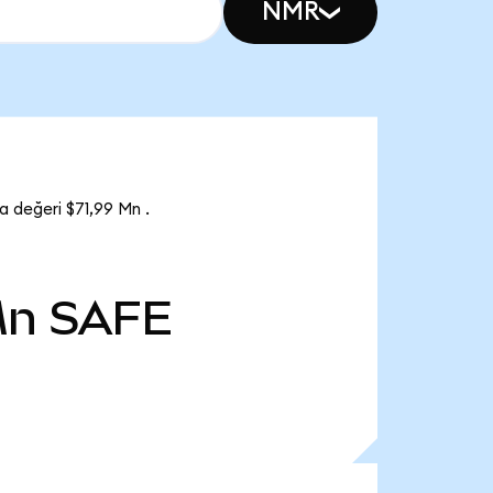
NMR
 değeri $71,99 Mn .
Mn
SAFE