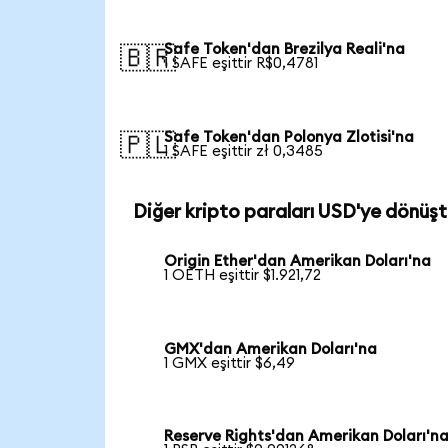
Safe Token'dan Brezilya Reali'na
🇧🇷
1 SAFE eşittir R$0,4781
Safe Token'dan Polonya Zlotisi'na
🇵🇱
1 SAFE eşittir zł 0,3485
Diğer kripto paraları USD'ye dönüşt
Origin Ether'dan Amerikan Doları'na
1 OETH eşittir $1.921,72
GMX'dan Amerikan Doları'na
1 GMX eşittir $6,49
Reserve Rights'dan Amerikan Doları'n