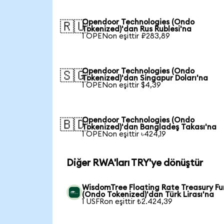
Opendoor Technologies (Ondo
🇷🇺
Tokenized)'dan Rus Rublesi'na
1 OPENon eşittir ₽283,89
Opendoor Technologies (Ondo
🇸🇬
Tokenized)'dan Singapur Doları'na
1 OPENon eşittir $4,39
Opendoor Technologies (Ondo
🇧🇩
Tokenized)'dan Bangladeş Takası'na
1 OPENon eşittir ৳424,19
Diğer RWA'ları TRY'ye dönüştür
WisdomTree Floating Rate Treasury F
(Ondo Tokenized)'dan Türk Lirası'na
1 USFRon eşittir ₺2.424,39