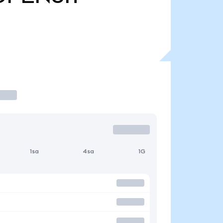
1sa
4sa
1G