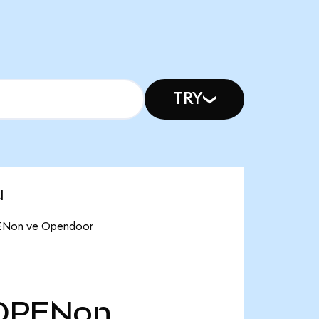
TRY
u
OPENon ve Opendoor
OPENon