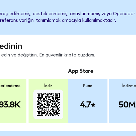
aç edilmemiş, desteklenmemiş, onaylanmamış veya Opendoor Techn
referans varlığını tanımlamak amacıyla kullanılmaktadır.
edinin
in ve değiştirin. En güvenilir kripto cüzdanı.
App Store
erlendirme
İndir
Puan
İndirme
83.8K
4.7
50M