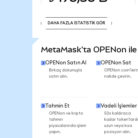
DAHA FAZLA İSTATİSTİK GÖR
DAHA FAZLA İSTATİSTİK GÖR
MetaMask'ta OPENon ile n
OPENon Satın Al
OPENon Sat
Birkaç dokunuşla
OPENon coin'lerin
satın alın.
nakde çevirin.
Tahmin Et
Vadeli İşlemler
OPENon ve kripto
50x kaldıraca
tahmin
kadar token'lard
piyasalarında işlem
uzun veya kısa
yapın.
pozisyon alın.