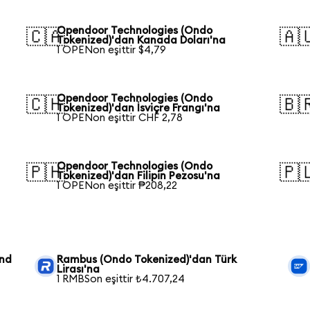
Opendoor Technologies (Ondo
🇨🇦
🇦
Tokenized)'dan Kanada Doları'na
1 OPENon eşittir $4,79
Opendoor Technologies (Ondo
🇨🇭
🇧
Tokenized)'dan İsviçre Frangı'na
1 OPENon eşittir CHF 2,78
Opendoor Technologies (Ondo
🇵🇭
🇵
Tokenized)'dan Filipin Pezosu'na
1 OPENon eşittir ₱208,22
und
Rambus (Ondo Tokenized)'dan Türk
Lirası'na
1 RMBSon eşittir ₺4.707,24