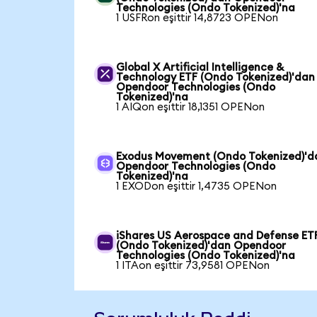
Technologies (Ondo Tokenized)'na
1 USFRon eşittir 14,8723 OPENon
Global X Artificial Intelligence &
Technology ETF (Ondo Tokenized)'dan
Opendoor Technologies (Ondo
Tokenized)'na
1 AIQon eşittir 18,1351 OPENon
Exodus Movement (Ondo Tokenized)'d
Opendoor Technologies (Ondo
Tokenized)'na
1 EXODon eşittir 1,4735 OPENon
iShares US Aerospace and Defense ET
(Ondo Tokenized)'dan Opendoor
Technologies (Ondo Tokenized)'na
1 ITAon eşittir 73,9581 OPENon