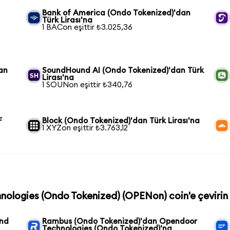
Bank of America (Ondo Tokenized)'dan
Türk Lirası'na
1 BACon eşittir ₺3.025,36
an
SoundHound AI (Ondo Tokenized)'dan Türk
Lirası'na
1 SOUNon eşittir ₺340,76
F
Block (Ondo Tokenized)'dan Türk Lirası'na
1 XYZon eşittir ₺3.763,12
hnologies (Ondo Tokenized) (OPENon) coin'e çevirin
und
Rambus (Ondo Tokenized)'dan Opendoor
Technologies (Ondo Tokenized)'na