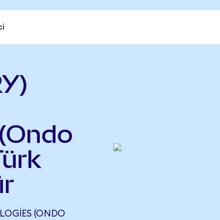
ci
RY)
 (Ondo
Türk
ür
LOGIES (ONDO