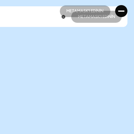
METAMASK'I EDİNİN
METAMASK'I EDİNİN
METAMASK'I EDİNİN
METAMASK'I EDİNİN