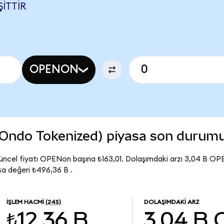
ŞITTIR
OPENON
Ondo Tokenized) piyasa son durum
ncel fiyatı OPENon başına ₺163,01. Dolaşımdaki arzı 3,04 B 
a değeri ₺496,36 B .
İŞLEM HACMI
(24S)
DOLAŞIMDAKI ARZ
₺12,36 B
3,04 B