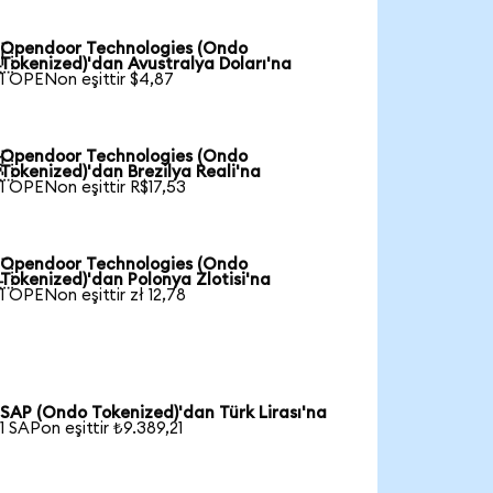
Opendoor Technologies (Ondo

Tokenized)'dan Avustralya Doları'na
1 OPENon eşittir $4,87
Opendoor Technologies (Ondo

Tokenized)'dan Brezilya Reali'na
1 OPENon eşittir R$17,53
Opendoor Technologies (Ondo

Tokenized)'dan Polonya Zlotisi'na
1 OPENon eşittir zł 12,78
SAP (Ondo Tokenized)'dan Türk Lirası'na
1 SAPon eşittir ₺9.389,21