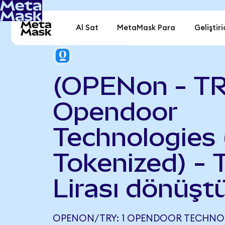
Al Sat
MetaMask Para
Geliştiri
(OPENon - T
Opendoor
Technologies
Tokenized) - 
Lirası dönüşt
OPENON/TRY: 1 OPENDOOR TECHNO