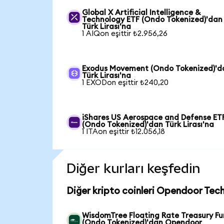
Global X Artificial Intelligence &
Technology ETF (Ondo Tokenized)'dan
Türk Lirası'na
1 AIQon eşittir ₺2.956,26
Exodus Movement (Ondo Tokenized)'d
Türk Lirası'na
1 EXODon eşittir ₺240,20
iShares US Aerospace and Defense ET
(Ondo Tokenized)'dan Türk Lirası'na
1 ITAon eşittir ₺12.056,18
Diğer kurları keşfedin
Diğer kripto coinleri Opendoor Tec
WisdomTree Floating Rate Treasury F
(Ondo Tokenized)'dan Opendoor