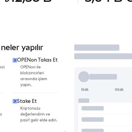
eler yapılır
İşlem Yap
OPENon Takas Et
izi
OPENon ile
blokzincirleri
arasında işlem
yapın.
15dk
30dk
Stake Et
Kriptonuzu
a
değerlendirin ve
pasif gelir elde edin.