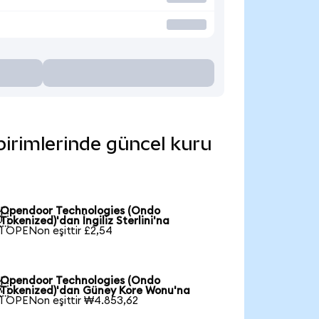
birimlerinde güncel kuru
Opendoor Technologies (Ondo

Tokenized)'dan İngiliz Sterlini'na
1 OPENon eşittir £2,54
Opendoor Technologies (Ondo

Tokenized)'dan Güney Kore Wonu'na
1 OPENon eşittir ₩4.853,62