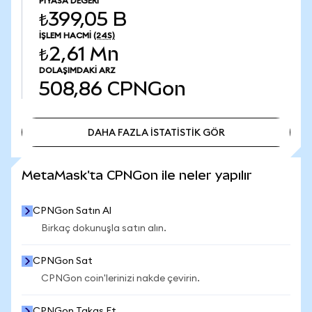
PIYASA DEĞERI
₺399,05 B
İŞLEM HACMI
(24S)
₺2,61 Mn
DOLAŞIMDAKI ARZ
508,86
CPNGon
DAHA FAZLA İSTATİSTİK GÖR
DAHA FAZLA İSTATİSTİK GÖR
MetaMask'ta CPNGon ile neler yapılır
CPNGon Satın Al
Birkaç dokunuşla satın alın.
CPNGon Sat
CPNGon coin'lerinizi nakde çevirin.
CPNGon Takas Et