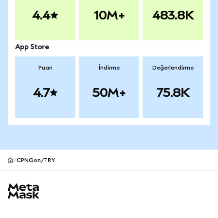
4.4
10M+
483.8K
App Store
Puan
İndirme
Değerlendirme
4.7
50M+
75.8K
CPNGon/TRY
MetaMask site alt bilgisi