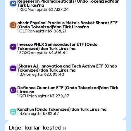
Regeneron Pharmaceuticals (Ondo Tokenized)'dan
Türk Lirası'na
1 REGNon eşittir ₺37.127,24
abrdn Physical Precious Metals Basket Shares ETF
(Ondo Tokenized)'dan Türk Lirası'na
1 GLTRon eşittir ₺9.338,21
Invesco PHLX Semiconductor ETF (Ondo
Tokenized)'dan Türk Lirası'na
1 SOXQon eşittir ₺4.616,64
iShares A.I. Innovation and Tech Active ETF (Ondo
Tokenized)'dan Türk Lirası'na
1 BAIon eşittir ₺2.083,43
Defiance Quantum ETF (Ondo Tokenized)'dan Türk
Lirası'na
1 QTUMon eşittir ₺7.273,87
Kanzhun (Ondo Tokenized)'dan Türk Lirası'na
1 BZon eşittir ₺783,67
Diğer kurları keşfedin