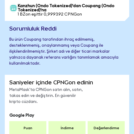
Kanzhun (Ondo Tokenized)'dan Coupang (Ondo
Tokenized)'na
1 BZon eşittir 0,999392 CPNGon
Sorumluluk Reddi
Bu ürün Coupang tarafından ihraç edilmemiş,
desteklenmemiş, onaylanmamış veya Coupang ile
ilişkilendirilmemiştir. Şirket adı ve diğer ticari markalar
yalnızca dayanak referans varlığını tanımlamak amacıyla
kullanılmaktadır.
Saniyeler içinde CPNGon edinin
MetaMask'ta CPNGon satın alın, satın,
takas edin ve değiştirin. En güvenilir
kripto cüzdanı.
Google Play
Puan
İndirme
Değerlendirme