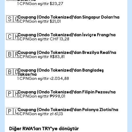
1 CPNGon eşittir $23,27
Coupang (Ondo Tokenized)'dan Singapur Doları'na
🇸🇬
1 CPNGon eşittir $21,01
Coupang (Ondo Tokenized)'dan İsviçre Frangı'na
🇨🇭
1 CPNGon eşittir CHF 13,28
Coupang (Ondo Tokenized)'dan Brezilya Reali'na
🇧🇷
1 CPNGon eşittir R$83,81
Coupang (Ondo Tokenized)'dan Bangladeş
🇧🇩
Takası'na
1 CPNGon eşittir ৳2.034,88
Coupang (Ondo Tokenized)'dan Filipin Pezosu'na
🇵🇭
1 CPNGon eşittir ₱998,01
Coupang (Ondo Tokenized)'dan Polonya Zlotisi'na
🇵🇱
1 CPNGon eşittir zł 61,13
Diğer RWA'ları TRY'ye dönüştür