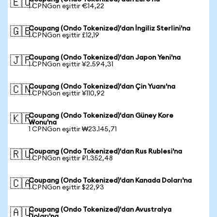
🇪🇺
1 CPNGon eşittir €14,22
Coupang (Ondo Tokenized)'dan İngiliz Sterlini'na
🇬🇧
1 CPNGon eşittir £12,19
Coupang (Ondo Tokenized)'dan Japon Yeni'na
🇯🇵
1 CPNGon eşittir ¥2.594,31
Coupang (Ondo Tokenized)'dan Çin Yuanı'na
🇨🇳
1 CPNGon eşittir ¥110,92
Coupang (Ondo Tokenized)'dan Güney Kore
🇰🇷
Wonu'na
1 CPNGon eşittir ₩23.145,71
Coupang (Ondo Tokenized)'dan Rus Rublesi'na
🇷🇺
1 CPNGon eşittir ₽1.352,48
Coupang (Ondo Tokenized)'dan Kanada Doları'na
🇨🇦
1 CPNGon eşittir $22,93
Coupang (Ondo Tokenized)'dan Avustralya
🇦🇺
Doları'na