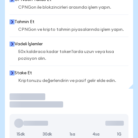
CPNGon ile blokzincirleri arasında işlem yapın.
Tahmin Et
CPNGon ve kripto tahmin piyasalarında işlem yapın.
Vadeli İşlemler
50x kaldıraca kadar token'larda uzun veya kısa
pozisyon alın.
Stake Et
Kriptonuzu değerlendirin ve pasif gelir elde edin.
İşlem Yap
15dk
30dk
1sa
4sa
1G