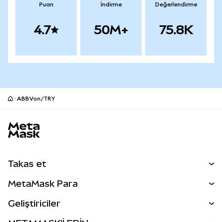
Puan
İndirme
Değerlendirme
4.7
50M+
75.8K
ABBVon/TRY
MetaMask site alt bilgisi
Takas et
Takas İşlemleri
MetaMask Para
Tahmin Et
YENİ
Kripto Al
Geliştiriciler
Perps
YENİ
MetaMask Kart
Dökümantasyon