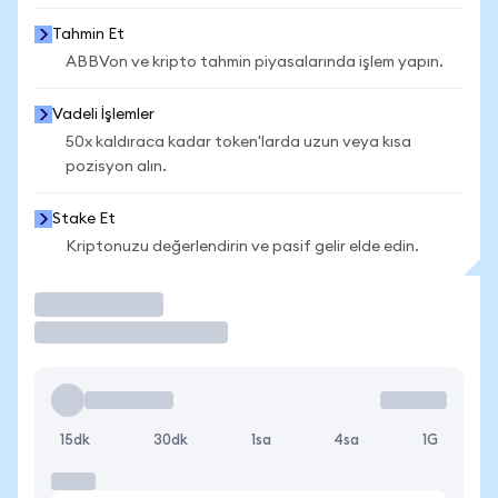
Tahmin Et
ABBVon ve kripto tahmin piyasalarında işlem yapın.
Vadeli İşlemler
50x kaldıraca kadar token'larda uzun veya kısa
pozisyon alın.
Stake Et
Kriptonuzu değerlendirin ve pasif gelir elde edin.
İşlem Yap
15dk
30dk
1sa
4sa
1G