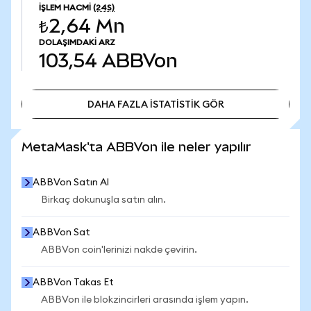
İŞLEM HACMI
(24S)
₺2,64 Mn
DOLAŞIMDAKI ARZ
103,54
ABBVon
DAHA FAZLA İSTATİSTİK GÖR
DAHA FAZLA İSTATİSTİK GÖR
MetaMask'ta ABBVon ile neler yapılır
ABBVon Satın Al
Birkaç dokunuşla satın alın.
ABBVon Sat
ABBVon coin'lerinizi nakde çevirin.
ABBVon Takas Et
ABBVon ile blokzincirleri arasında işlem yapın.