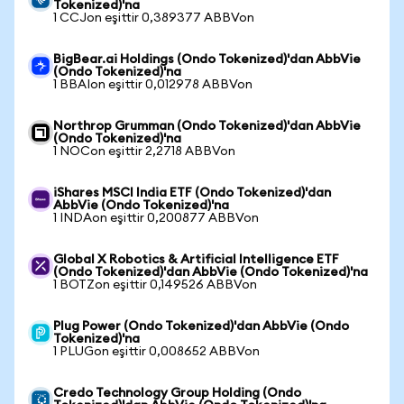
Tokenized)'na
1 CCJon eşittir 0,389377 ABBVon
BigBear.ai Holdings (Ondo Tokenized)'dan AbbVie
(Ondo Tokenized)'na
1 BBAIon eşittir 0,012978 ABBVon
Northrop Grumman (Ondo Tokenized)'dan AbbVie
(Ondo Tokenized)'na
1 NOCon eşittir 2,2718 ABBVon
iShares MSCI India ETF (Ondo Tokenized)'dan
AbbVie (Ondo Tokenized)'na
1 INDAon eşittir 0,200877 ABBVon
Global X Robotics & Artificial Intelligence ETF
(Ondo Tokenized)'dan AbbVie (Ondo Tokenized)'na
1 BOTZon eşittir 0,149526 ABBVon
Plug Power (Ondo Tokenized)'dan AbbVie (Ondo
Tokenized)'na
1 PLUGon eşittir 0,008652 ABBVon
Credo Technology Group Holding (Ondo