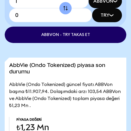
ABBVON
TRY
ABBVON - TRY TAKAS ET
AbbVie (Ondo Tokenized) piyasa son
durumu
AbbVie (Ondo Tokenized) güncel fiyatı ABBVon
başına ₺11.907,94. Dolaşımdaki arzı 103,54 ABBVon
ve AbbVie (Ondo Tokenized) toplam piyasa değeri
₺1,23 Mn .
PIYASA DEĞERI
₺1,23 Mn