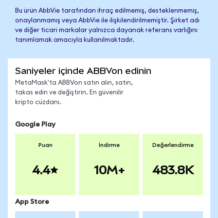
Bu ürün AbbVie tarafından ihraç edilmemiş, desteklenmemiş,
onaylanmamış veya AbbVie ile ilişkilendirilmemiştir. Şirket adı
ve diğer ticari markalar yalnızca dayanak referans varlığını
tanımlamak amacıyla kullanılmaktadır.
Saniyeler içinde ABBVon edinin
MetaMask'ta ABBVon satın alın, satın,
takas edin ve değiştirin. En güvenilir
kripto cüzdanı.
Google Play
Puan
İndirme
Değerlendirme
4.4
10M+
483.8K
App Store