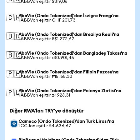
1 ABBVon eşittir $319,08
AbbVie (Ondo Tokenized)'dan İsviçre Frangı'na
🇨🇭
1 ABBVon eşittir CHF 201,73
AbbVie (Ondo Tokenized)'dan Brezilya Reali'na
🇧🇷
1 ABBVon eşittir R$1.272,67
AbbVie (Ondo Tokenized)'dan Bangladeş Takası'na
🇧🇩
1 ABBVon eşittir ৳30.901,45
AbbVie (Ondo Tokenized)'dan Filipin Pezosu'na
🇵🇭
1 ABBVon eşittir ₱15.155,33
AbbVie (Ondo Tokenized)'dan Polonya Zlotisi'na
🇵🇱
1 ABBVon eşittir zł 928,31
Diğer RWA'ları TRY'ye dönüştür
Cameco (Ondo Tokenized)'dan Türk Lirası'na
1 CCJon eşittir ₺4.636,67