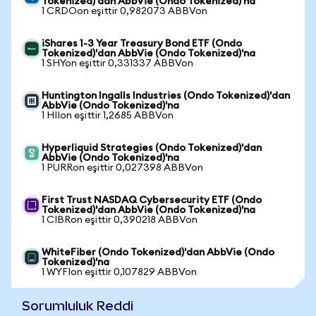
Tokenized)'dan AbbVie (Ondo Tokenized)'na
1 CRDOon eşittir 0,982073 ABBVon
iShares 1-3 Year Treasury Bond ETF (Ondo
Tokenized)'dan AbbVie (Ondo Tokenized)'na
1 SHYon eşittir 0,331337 ABBVon
Huntington Ingalls Industries (Ondo Tokenized)'dan
AbbVie (Ondo Tokenized)'na
1 HIIon eşittir 1,2685 ABBVon
Hyperliquid Strategies (Ondo Tokenized)'dan
AbbVie (Ondo Tokenized)'na
1 PURRon eşittir 0,027398 ABBVon
First Trust NASDAQ Cybersecurity ETF (Ondo
Tokenized)'dan AbbVie (Ondo Tokenized)'na
1 CIBRon eşittir 0,390218 ABBVon
WhiteFiber (Ondo Tokenized)'dan AbbVie (Ondo
Tokenized)'na
1 WYFIon eşittir 0,107829 ABBVon
Sorumluluk Reddi