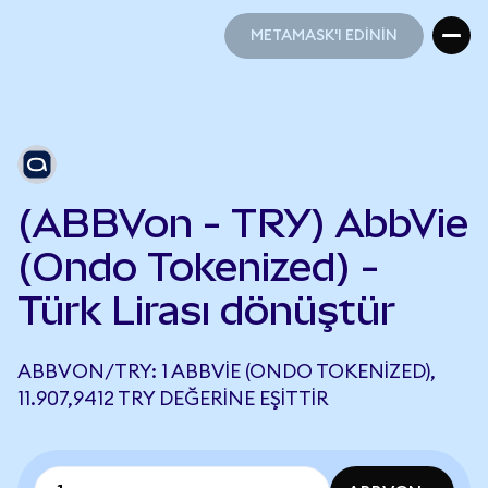
METAMASK'I EDİNİN
METAMASK'I EDİNİN
(ABBVon - TRY) AbbVie
(Ondo Tokenized) -
Türk Lirası dönüştür
ABBVON/TRY: 1 ABBVIE (ONDO TOKENIZED),
11.907,9412 TRY DEĞERINE EŞITTIR