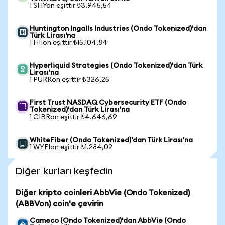
1 SHYon eşittir ₺3.945,54
Huntington Ingalls Industries (Ondo Tokenized)'dan
Türk Lirası'na
1 HIIon eşittir ₺15.104,84
Hyperliquid Strategies (Ondo Tokenized)'dan Türk
Lirası'na
1 PURRon eşittir ₺326,25
First Trust NASDAQ Cybersecurity ETF (Ondo
Tokenized)'dan Türk Lirası'na
1 CIBRon eşittir ₺4.646,69
WhiteFiber (Ondo Tokenized)'dan Türk Lirası'na
1 WYFIon eşittir ₺1.284,02
Diğer kurları keşfedin
Diğer kripto coinleri AbbVie (Ondo Tokenized)
(ABBVon) coin'e çevirin
Cameco (Ondo Tokenized)'dan AbbVie (Ondo