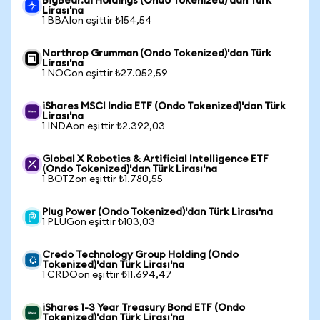
BigBear.ai Holdings (Ondo Tokenized)'dan Türk
Lirası'na
1 BBAIon eşittir ₺154,54
Northrop Grumman (Ondo Tokenized)'dan Türk
Lirası'na
1 NOCon eşittir ₺27.052,59
iShares MSCI India ETF (Ondo Tokenized)'dan Türk
Lirası'na
1 INDAon eşittir ₺2.392,03
Global X Robotics & Artificial Intelligence ETF
(Ondo Tokenized)'dan Türk Lirası'na
1 BOTZon eşittir ₺1.780,55
Plug Power (Ondo Tokenized)'dan Türk Lirası'na
1 PLUGon eşittir ₺103,03
Credo Technology Group Holding (Ondo
Tokenized)'dan Türk Lirası'na
1 CRDOon eşittir ₺11.694,47
iShares 1-3 Year Treasury Bond ETF (Ondo
Tokenized)'dan Türk Lirası'na