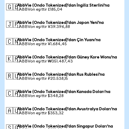
AbbVie (Ondo Tokenized)'dan İngiliz Sterlini'na
🇬🇧
1 ABBVon eşittir £185,04
AbbVie (Ondo Tokenized)'dan Japon Yeni'na
🇯🇵
1 ABBVon eşittir ¥39.396,88
AbbVie (Ondo Tokenized)'dan Çin Yuanı'na
🇨🇳
1 ABBVon eşittir ¥1.684,45
AbbVie (Ondo Tokenized)'dan Güney Kore Wonu'na
🇰🇷
1 ABBVon eşittir ₩351.487,43
AbbVie (Ondo Tokenized)'dan Rus Rublesi'na
🇷🇺
1 ABBVon eşittir ₽20.538,15
AbbVie (Ondo Tokenized)'dan Kanada Doları'na
🇨🇦
1 ABBVon eşittir $348,28
AbbVie (Ondo Tokenized)'dan Avustralya Doları'na
🇦🇺
1 ABBVon eşittir $353,32
AbbVie (Ondo Tokenized)'dan Singapur Doları'na
🇸🇬