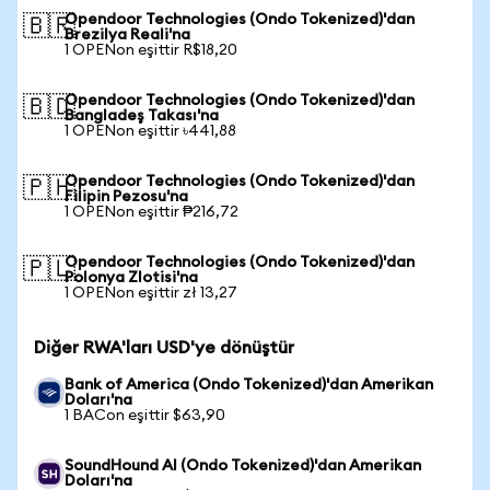
Opendoor Technologies (Ondo Tokenized)'dan
🇧🇷
Brezilya Reali'na
1 OPENon eşittir R$18,20
Opendoor Technologies (Ondo Tokenized)'dan
🇧🇩
Bangladeş Takası'na
1 OPENon eşittir ৳441,88
Opendoor Technologies (Ondo Tokenized)'dan
🇵🇭
Filipin Pezosu'na
1 OPENon eşittir ₱216,72
Opendoor Technologies (Ondo Tokenized)'dan
🇵🇱
Polonya Zlotisi'na
1 OPENon eşittir zł 13,27
Diğer RWA'ları USD'ye dönüştür
Bank of America (Ondo Tokenized)'dan Amerikan
Doları'na
1 BACon eşittir $63,90
SoundHound AI (Ondo Tokenized)'dan Amerikan
Doları'na