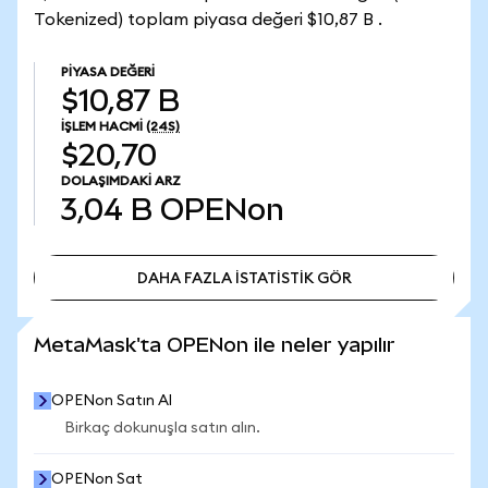
Tokenized) toplam piyasa değeri $10,87 B .
PIYASA DEĞERI
$10,87 B
İŞLEM HACMI
(24S)
$20,70
DOLAŞIMDAKI ARZ
3,04 B
OPENon
DAHA FAZLA İSTATİSTİK GÖR
DAHA FAZLA İSTATİSTİK GÖR
MetaMask'ta OPENon ile neler yapılır
OPENon Satın Al
Birkaç dokunuşla satın alın.
OPENon Sat