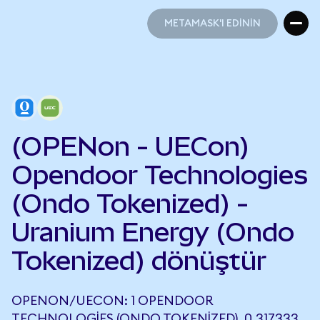
METAMASK'I EDİNİN
METAMASK'I EDİNİN
(OPENon - UECon)
Opendoor Technologies
(Ondo Tokenized) -
Uranium Energy (Ondo
Tokenized) dönüştür
OPENON/UECON: 1 OPENDOOR
TECHNOLOGIES (ONDO TOKENIZED), 0,317333