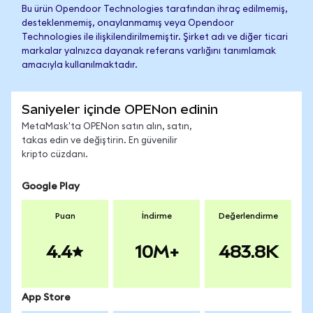
Bu ürün Opendoor Technologies tarafından ihraç edilmemiş,
desteklenmemiş, onaylanmamış veya Opendoor
Technologies ile ilişkilendirilmemiştir. Şirket adı ve diğer ticari
markalar yalnızca dayanak referans varlığını tanımlamak
amacıyla kullanılmaktadır.
Saniyeler içinde OPENon edinin
MetaMask'ta OPENon satın alın, satın,
takas edin ve değiştirin. En güvenilir
kripto cüzdanı.
Google Play
Puan
İndirme
Değerlendirme
4.4
10M+
483.8K
App Store