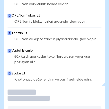
OPENon coin'lerinizi nakde çevirin.
OPENon Takas Et
OPENon ile blokzincirleri arasında işlem yapın.
Tahmin Et
OPENon ve kripto tahmin piyasalarında işlem yapın.
Vadeli İşlemler
50x kaldıraca kadar token'larda uzun veya kısa
pozisyon alın.
Stake Et
Kriptonuzu değerlendirin ve pasif gelir elde edin.
İşlem Yap