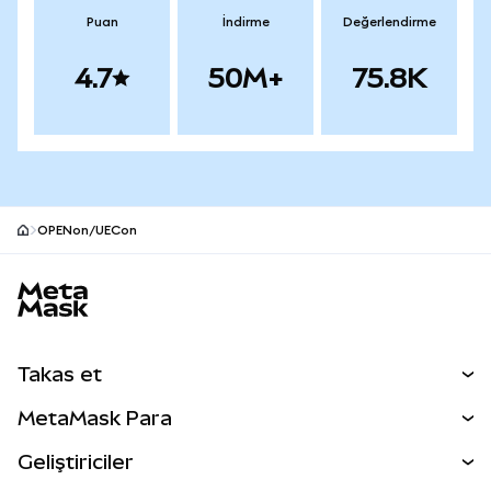
Puan
İndirme
Değerlendirme
4.7
50M+
75.8K
OPENon/UECon
MetaMask site alt bilgisi
Takas et
Takas İşlemleri
MetaMask Para
Tahmin Et
YENİ
Kripto Al
Geliştiriciler
Perps
YENİ
MetaMask Kart
Dökümantasyon