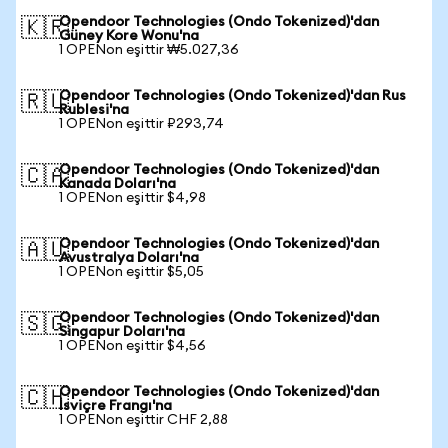
Opendoor Technologies (Ondo Tokenized)'dan
🇰🇷
Güney Kore Wonu'na
1 OPENon eşittir ₩5.027,36
Opendoor Technologies (Ondo Tokenized)'dan Rus
🇷🇺
Rublesi'na
1 OPENon eşittir ₽293,74
Opendoor Technologies (Ondo Tokenized)'dan
🇨🇦
Kanada Doları'na
1 OPENon eşittir $4,98
Opendoor Technologies (Ondo Tokenized)'dan
🇦🇺
Avustralya Doları'na
1 OPENon eşittir $5,05
Opendoor Technologies (Ondo Tokenized)'dan
🇸🇬
Singapur Doları'na
1 OPENon eşittir $4,56
Opendoor Technologies (Ondo Tokenized)'dan
🇨🇭
İsviçre Frangı'na
1 OPENon eşittir CHF 2,88