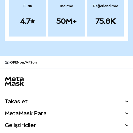
Puan
İndirme
Değerlendirme
4.7
50M+
75.8K
OPENon/VFSon
MetaMask site alt bilgisi
Takas et
Takas İşlemleri
MetaMask Para
Tahmin Et
YENİ
Kripto Al
Geliştiriciler
Perps
YENİ
MetaMask Kart
Dökümantasyon