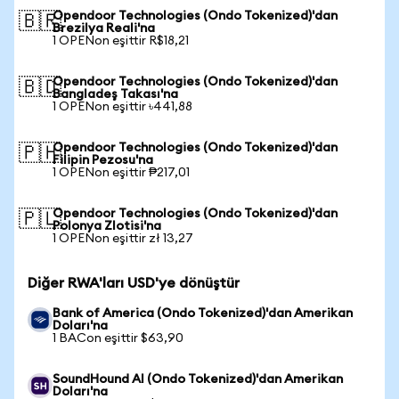
Opendoor Technologies (Ondo Tokenized)'dan
🇧🇷
Brezilya Reali'na
1 OPENon eşittir R$18,21
Opendoor Technologies (Ondo Tokenized)'dan
🇧🇩
Bangladeş Takası'na
1 OPENon eşittir ৳441,88
Opendoor Technologies (Ondo Tokenized)'dan
🇵🇭
Filipin Pezosu'na
1 OPENon eşittir ₱217,01
Opendoor Technologies (Ondo Tokenized)'dan
🇵🇱
Polonya Zlotisi'na
1 OPENon eşittir zł 13,27
Diğer RWA'ları USD'ye dönüştür
Bank of America (Ondo Tokenized)'dan Amerikan
Doları'na
1 BACon eşittir $63,90
SoundHound AI (Ondo Tokenized)'dan Amerikan
Doları'na