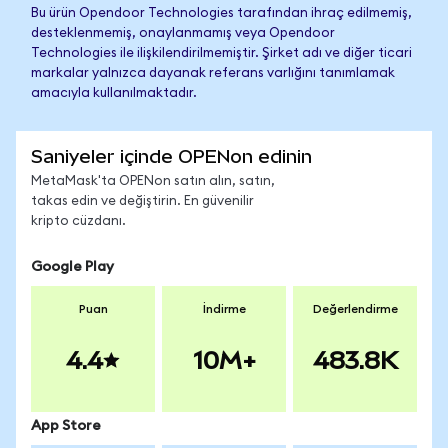
Bu ürün Opendoor Technologies tarafından ihraç edilmemiş,
desteklenmemiş, onaylanmamış veya Opendoor
Technologies ile ilişkilendirilmemiştir. Şirket adı ve diğer ticari
markalar yalnızca dayanak referans varlığını tanımlamak
amacıyla kullanılmaktadır.
Saniyeler içinde OPENon edinin
MetaMask'ta OPENon satın alın, satın,
takas edin ve değiştirin. En güvenilir
kripto cüzdanı.
Google Play
Puan
İndirme
Değerlendirme
4.4
10M+
483.8K
App Store