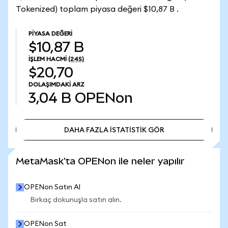
Tokenized) toplam piyasa değeri $10,87 B .
PIYASA DEĞERI
$10,87 B
İŞLEM HACMI
(24S)
$20,70
DOLAŞIMDAKI ARZ
3,04 B
OPENon
DAHA FAZLA İSTATİSTİK GÖR
DAHA FAZLA İSTATİSTİK GÖR
MetaMask'ta OPENon ile neler yapılır
OPENon Satın Al
Birkaç dokunuşla satın alın.
OPENon Sat