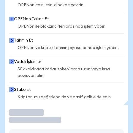
OPENon coin'lerinizi nakde çevirin.
OPENon Takas Et
OPENon ile blokzincirleri arasında işlem yapın.
Tahmin Et
OPENon ve kripto tahmin piyasalarında işlem yapın.
Vadeli İşlemler
50x kaldıraca kadar token'larda uzun veya kısa
pozisyon alın.
Stake Et
Kriptonuzu değerlendirin ve pasif gelir elde edin.
İşlem Yap