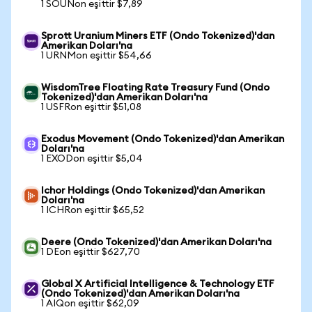
1 SOUNon eşittir $7,89
Sprott Uranium Miners ETF (Ondo Tokenized)'dan
Amerikan Doları'na
1 URNMon eşittir $54,66
WisdomTree Floating Rate Treasury Fund (Ondo
Tokenized)'dan Amerikan Doları'na
1 USFRon eşittir $51,08
Exodus Movement (Ondo Tokenized)'dan Amerikan
Doları'na
1 EXODon eşittir $5,04
Ichor Holdings (Ondo Tokenized)'dan Amerikan
Doları'na
1 ICHRon eşittir $65,52
Deere (Ondo Tokenized)'dan Amerikan Doları'na
1 DEon eşittir $627,70
Global X Artificial Intelligence & Technology ETF
(Ondo Tokenized)'dan Amerikan Doları'na
1 AIQon eşittir $62,09