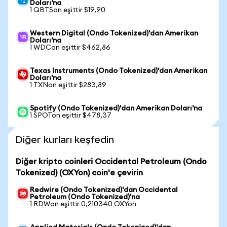
Doları'na
1 QBTSon eşittir $19,90
Western Digital (Ondo Tokenized)'dan Amerikan
Doları'na
1 WDCon eşittir $462,86
Texas Instruments (Ondo Tokenized)'dan Amerikan
Doları'na
1 TXNon eşittir $283,89
Spotify (Ondo Tokenized)'dan Amerikan Doları'na
1 SPOTon eşittir $478,37
Diğer kurları keşfedin
Diğer kripto coinleri Occidental Petroleum (Ondo
Tokenized) (OXYon) coin'e çevirin
Redwire (Ondo Tokenized)'dan Occidental
Petroleum (Ondo Tokenized)'na
1 RDWon eşittir 0,210340 OXYon