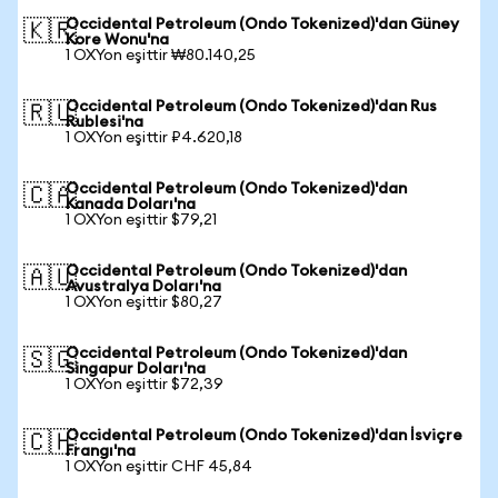
Occidental Petroleum (Ondo Tokenized)'dan Güney
🇰🇷
Kore Wonu'na
1 OXYon eşittir ₩80.140,25
Occidental Petroleum (Ondo Tokenized)'dan Rus
🇷🇺
Rublesi'na
1 OXYon eşittir ₽4.620,18
Occidental Petroleum (Ondo Tokenized)'dan
🇨🇦
Kanada Doları'na
1 OXYon eşittir $79,21
Occidental Petroleum (Ondo Tokenized)'dan
🇦🇺
Avustralya Doları'na
1 OXYon eşittir $80,27
Occidental Petroleum (Ondo Tokenized)'dan
🇸🇬
Singapur Doları'na
1 OXYon eşittir $72,39
Occidental Petroleum (Ondo Tokenized)'dan İsviçre
🇨🇭
Frangı'na
1 OXYon eşittir CHF 45,84