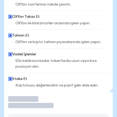
OXYon coin'lerinizi nakde çevirin.
OXYon Takas Et
OXYon ile blokzincirleri arasında işlem yapın.
Tahmin Et
OXYon ve kripto tahmin piyasalarında işlem yapın.
Vadeli İşlemler
50x kaldıraca kadar token'larda uzun veya kısa
pozisyon alın.
Stake Et
Kriptonuzu değerlendirin ve pasif gelir elde edin.
İşlem Yap