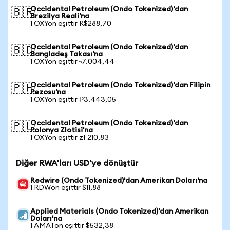
Occidental Petroleum (Ondo Tokenized)'dan
🇧🇷
Brezilya Reali'na
1 OXYon eşittir R$288,70
Occidental Petroleum (Ondo Tokenized)'dan
🇧🇩
Bangladeş Takası'na
1 OXYon eşittir ৳7.004,44
Occidental Petroleum (Ondo Tokenized)'dan Filipin
🇵🇭
Pezosu'na
1 OXYon eşittir ₱3.443,05
Occidental Petroleum (Ondo Tokenized)'dan
🇵🇱
Polonya Zlotisi'na
1 OXYon eşittir zł 210,83
Diğer RWA'ları USD'ye dönüştür
Redwire (Ondo Tokenized)'dan Amerikan Doları'na
1 RDWon eşittir $11,88
Applied Materials (Ondo Tokenized)'dan Amerikan
Doları'na
1 AMATon eşittir $532,38