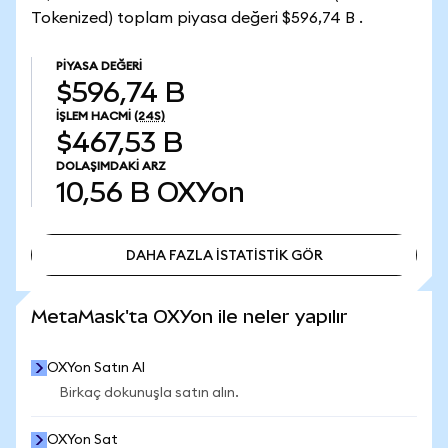
Tokenized) toplam piyasa değeri $596,74 B .
PIYASA DEĞERI
$596,74 B
İŞLEM HACMI
(24S)
$467,53 B
DOLAŞIMDAKI ARZ
10,56 B
OXYon
DAHA FAZLA İSTATİSTİK GÖR
DAHA FAZLA İSTATİSTİK GÖR
MetaMask'ta OXYon ile neler yapılır
OXYon Satın Al
Birkaç dokunuşla satın alın.
OXYon Sat