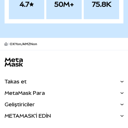
4.7
50M+
75.8K
OXYon/AMZNon
MetaMask site alt bilgisi
Takas et
Takas İşlemleri
MetaMask Para
Tahmin Et
YENİ
Kripto Al
Geliştiriciler
Perps
YENİ
MetaMask Kart
Dökümantasyon
METAMASK'İ EDİN
RWA'lar
mUSD
YENİ
Kontrol Paneli
İşlem Kalkanı