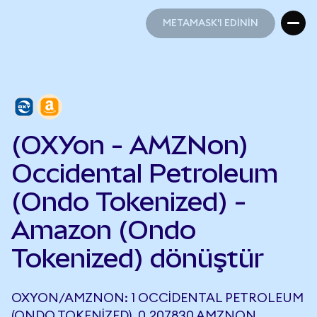
METAMASK'I EDİNİN
METAMASK'I EDİNİN
(OXYon - AMZNon)
Occidental Petroleum
(Ondo Tokenized) -
Amazon (Ondo
Tokenized) dönüştür
OXYON/AMZNON: 1 OCCIDENTAL PETROLEUM
(ONDO TOKENIZED), 0,207830 AMZNON