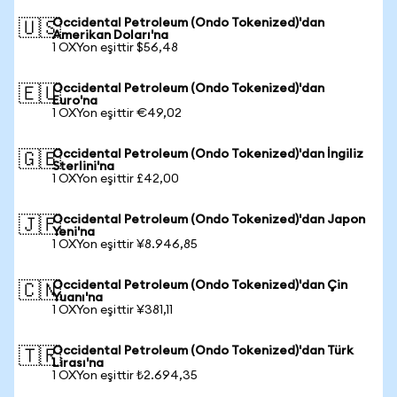
Occidental Petroleum (Ondo Tokenized)'dan
🇺🇸
Amerikan Doları'na
1 OXYon eşittir $56,48
Occidental Petroleum (Ondo Tokenized)'dan
🇪🇺
Euro'na
1 OXYon eşittir €49,02
Occidental Petroleum (Ondo Tokenized)'dan İngiliz
🇬🇧
Sterlini'na
1 OXYon eşittir £42,00
Occidental Petroleum (Ondo Tokenized)'dan Japon
🇯🇵
Yeni'na
1 OXYon eşittir ¥8.946,85
Occidental Petroleum (Ondo Tokenized)'dan Çin
🇨🇳
Yuanı'na
1 OXYon eşittir ¥381,11
Occidental Petroleum (Ondo Tokenized)'dan Türk
🇹🇷
Lirası'na
1 OXYon eşittir ₺2.694,35