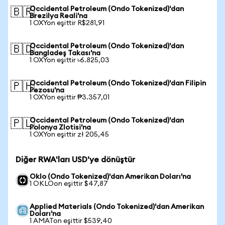
Occidental Petroleum (Ondo Tokenized)'dan
🇧🇷
Brezilya Reali'na
1 OXYon eşittir R$281,91
Occidental Petroleum (Ondo Tokenized)'dan
🇧🇩
Bangladeş Takası'na
1 OXYon eşittir ৳6.825,03
Occidental Petroleum (Ondo Tokenized)'dan Filipin
🇵🇭
Pezosu'na
1 OXYon eşittir ₱3.357,01
Occidental Petroleum (Ondo Tokenized)'dan
🇵🇱
Polonya Zlotisi'na
1 OXYon eşittir zł 205,45
Diğer RWA'ları USD'ye dönüştür
Oklo (Ondo Tokenized)'dan Amerikan Doları'na
1 OKLOon eşittir $47,87
Applied Materials (Ondo Tokenized)'dan Amerikan
Doları'na
1 AMATon eşittir $539,40