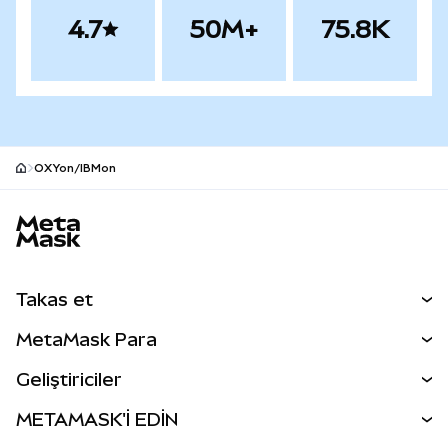
4.7
50M+
75.8K
OXYon/IBMon
MetaMask site alt bilgisi
Takas et
Takas İşlemleri
MetaMask Para
Tahmin Et
YENİ
Kripto Al
Geliştiriciler
Perps
YENİ
MetaMask Kart
Dökümantasyon
METAMASK'İ EDİN
RWA'lar
mUSD
YENİ
Kontrol Paneli
İşlem Kalkanı