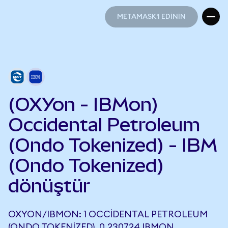
METAMASK'I EDİNİN
METAMASK'I EDİNİN
(OXYon - IBMon)
Occidental Petroleum
(Ondo Tokenized) - IBM
(Ondo Tokenized)
dönüştür
OXYON/IBMON: 1 OCCIDENTAL PETROLEUM
(ONDO TOKENIZED), 0,230724 IBMON