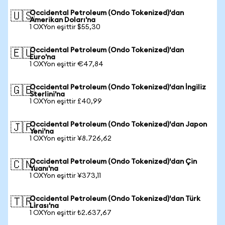
Occidental Petroleum (Ondo Tokenized)'dan
🇺🇸
Amerikan Doları'na
1 OXYon eşittir $55,30
Occidental Petroleum (Ondo Tokenized)'dan
🇪🇺
Euro'na
1 OXYon eşittir €47,84
Occidental Petroleum (Ondo Tokenized)'dan İngiliz
🇬🇧
Sterlini'na
1 OXYon eşittir £40,99
Occidental Petroleum (Ondo Tokenized)'dan Japon
🇯🇵
Yeni'na
1 OXYon eşittir ¥8.726,62
Occidental Petroleum (Ondo Tokenized)'dan Çin
🇨🇳
Yuanı'na
1 OXYon eşittir ¥373,11
Occidental Petroleum (Ondo Tokenized)'dan Türk
🇹🇷
Lirası'na
1 OXYon eşittir ₺2.637,67