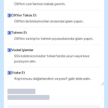
OXYon coin'lerinizi nakde çevirin.
OXYon Takas Et
OXYon ile blokzincirleri arasında işlem yapın.
Tahmin Et
OXYon ve kripto tahmin piyasalarında işlem yapın.
Vadeli İşlemler
50x kaldıraca kadar token'larda uzun veya kısa
pozisyon alın.
Stake Et
Kriptonuzu değerlendirin ve pasif gelir elde edin.
İşlem Yap