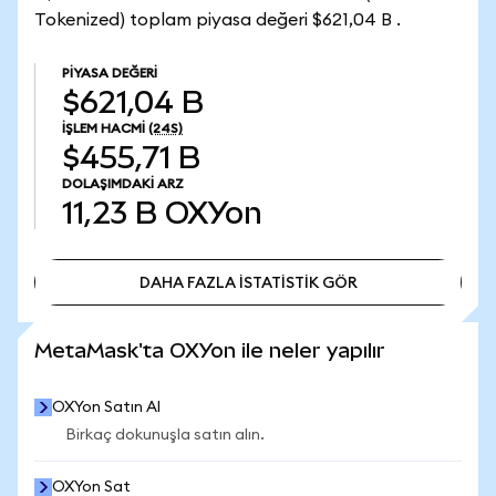
Tokenized) toplam piyasa değeri $621,04 B .
PIYASA DEĞERI
$621,04 B
İŞLEM HACMI
(24S)
$455,71 B
DOLAŞIMDAKI ARZ
11,23 B
OXYon
DAHA FAZLA İSTATİSTİK GÖR
DAHA FAZLA İSTATİSTİK GÖR
MetaMask'ta OXYon ile neler yapılır
OXYon Satın Al
Birkaç dokunuşla satın alın.
OXYon Sat