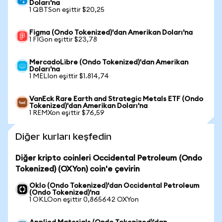
Doları'na
1 QBTSon eşittir $20,25
Figma (Ondo Tokenized)'dan Amerikan Doları'na
1 FIGon eşittir $23,78
MercadoLibre (Ondo Tokenized)'dan Amerikan
Doları'na
1 MELIon eşittir $1.814,74
VanEck Rare Earth and Strategic Metals ETF (Ondo
Tokenized)'dan Amerikan Doları'na
1 REMXon eşittir $76,59
Diğer kurları keşfedin
Diğer kripto coinleri Occidental Petroleum (Ondo
Tokenized) (OXYon) coin'e çevirin
Oklo (Ondo Tokenized)'dan Occidental Petroleum
(Ondo Tokenized)'na
1 OKLOon eşittir 0,865642 OXYon