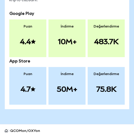
kripto cüzdanı.
Google Play
Puan
İndirme
Değerlendirme
4.4
10M+
483.7K
App Store
Puan
İndirme
Değerlendirme
4.7
50M+
75.8K
QCOMon/OXYon