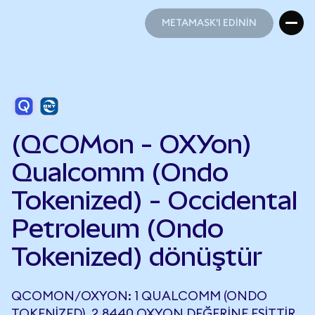
METAMASK'I EDİNİN
METAMASK'I EDİNİN
(QCOMon - OXYon)
Qualcomm (Ondo
Tokenized) - Occidental
Petroleum (Ondo
Tokenized) dönüştür
QCOMON/OXYON: 1 QUALCOMM (ONDO
TOKENIZED), 2,8440 OXYON DEĞERINE EŞITTIR