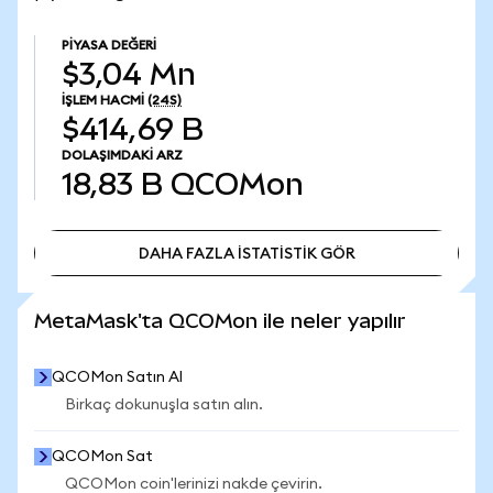
PIYASA DEĞERI
$3,04 Mn
İŞLEM HACMI
(24S)
$414,69 B
DOLAŞIMDAKI ARZ
18,83 B
QCOMon
DAHA FAZLA İSTATİSTİK GÖR
DAHA FAZLA İSTATİSTİK GÖR
MetaMask'ta QCOMon ile neler yapılır
QCOMon Satın Al
Birkaç dokunuşla satın alın.
QCOMon Sat
QCOMon coin'lerinizi nakde çevirin.