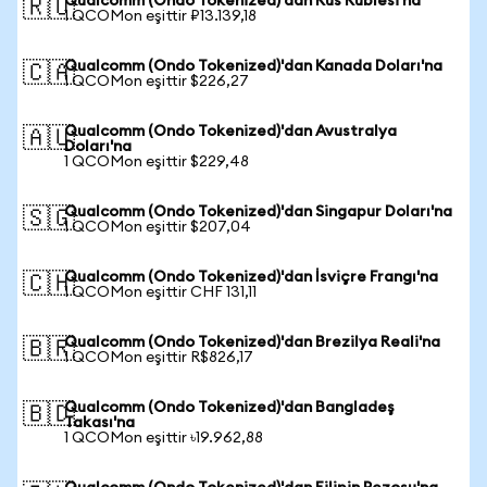
Qualcomm (Ondo Tokenized)'dan Rus Rublesi'na
🇷🇺
1 QCOMon eşittir ₽13.139,18
Qualcomm (Ondo Tokenized)'dan Kanada Doları'na
🇨🇦
1 QCOMon eşittir $226,27
Qualcomm (Ondo Tokenized)'dan Avustralya
🇦🇺
Doları'na
1 QCOMon eşittir $229,48
Qualcomm (Ondo Tokenized)'dan Singapur Doları'na
🇸🇬
1 QCOMon eşittir $207,04
Qualcomm (Ondo Tokenized)'dan İsviçre Frangı'na
🇨🇭
1 QCOMon eşittir CHF 131,11
Qualcomm (Ondo Tokenized)'dan Brezilya Reali'na
🇧🇷
1 QCOMon eşittir R$826,17
Qualcomm (Ondo Tokenized)'dan Bangladeş
🇧🇩
Takası'na
1 QCOMon eşittir ৳19.962,88