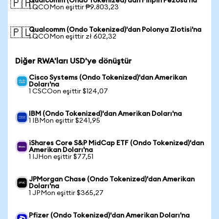
Qualcomm (Ondo Tokenized)'dan Filipin Pezosu'na
🇵🇭
1 QCOMon eşittir ₱9.803,23
Qualcomm (Ondo Tokenized)'dan Polonya Zlotisi'na
🇵🇱
1 QCOMon eşittir zł 602,32
Diğer RWA'ları USD'ye dönüştür
Cisco Systems (Ondo Tokenized)'dan Amerikan
Doları'na
1 CSCOon eşittir $124,07
IBM (Ondo Tokenized)'dan Amerikan Doları'na
1 IBMon eşittir $241,95
iShares Core S&P MidCap ETF (Ondo Tokenized)'dan
Amerikan Doları'na
1 IJHon eşittir $77,51
JPMorgan Chase (Ondo Tokenized)'dan Amerikan
Doları'na
1 JPMon eşittir $365,27
Pfizer (Ondo Tokenized)'dan Amerikan Doları'na