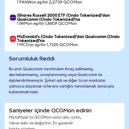
1 PANWon eşittir 2,2739 QCOMon
iShares Russell 2000 ETF (Ondo Tokenized)'dan
Qualcomm (Ondo Tokenized)'na
1 IWMon eşittir 1,8809 QCOMon
McDonald's (Ondo Tokenized)'dan Qualcomm (Ondo
Tokenized)'na
1 MCDon eşittir 1,7225 QCOMon
Sorumluluk Reddi
Bu ürün Qualcomm tarafından ihraç edilmemiş,
desteklenmemiş, onaylanmamış veya Qualcomm ile
ilişkilendirilmemiştir. Şirket adı ve diğer ticari markalar
yalnızca dayanak referans varlığını tanımlamak amacıyla
kullanılmaktadır.
Saniyeler içinde QCOMon edinin
MetaMask'ta QCOMon satın alın, satın,
takas edin ve değiştirin. En güvenilir