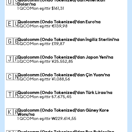
Qualcomm (Ondo Tokenized)'dan Amerikan
🇺🇸
Doları'na
1 QCOMon eşittir $161,31
Qualcomm (Ondo Tokenized)'dan Euro'na
🇪🇺
1 QCOMon eşittir €139,98
Qualcomm (Ondo Tokenized)'dan İngiliz Sterlini'na
🇬🇧
1 QCOMon eşittir £119,87
Qualcomm (Ondo Tokenized)'dan Japon Yeni'na
🇯🇵
1 QCOMon eşittir ¥25.552,85
Qualcomm (Ondo Tokenized)'dan Çin Yuanı'na
🇨🇳
1 QCOMon eşittir ¥1.088,56
Qualcomm (Ondo Tokenized)'dan Türk Lirası'na
🇹🇷
1 QCOMon eşittir ₺7.675,45
Qualcomm (Ondo Tokenized)'dan Güney Kore
🇰🇷
Wonu'na
1 QCOMon eşittir ₩229.614,55