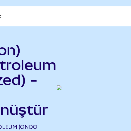
ci
on)
etroleum
ed) -
önüştür
ROLEUM (ONDO