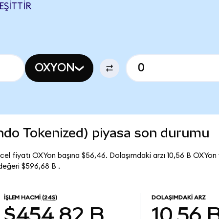
EŞITTIR
OXYON
ndo Tokenized) piyasa son durumu
el fiyatı OXYon başına $56,46. Dolaşımdaki arzı 10,56 B OXYon
eğeri $596,68 B .
İŞLEM HACMI
(24S)
DOLAŞIMDAKI ARZ
$454,82 B
10,56 