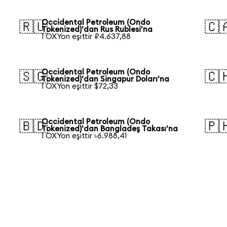
Occidental Petroleum (Ondo
🇷🇺
🇨
Tokenized)'dan Rus Rublesi'na
1 OXYon eşittir ₽4.637,88
Occidental Petroleum (Ondo
🇸🇬
🇨
Tokenized)'dan Singapur Doları'na
1 OXYon eşittir $72,33
Occidental Petroleum (Ondo
🇧🇩
🇵
Tokenized)'dan Bangladeş Takası'na
1 OXYon eşittir ৳6.988,41