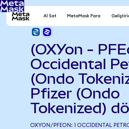
Al Sat
MetaMask Para
Geliştiri
(OXYon - PFE
Occidental P
(Ondo Tokeniz
Pfizer (Ondo
Tokenized) d
OXYON/PFEON: 1 OCCIDENTAL PET