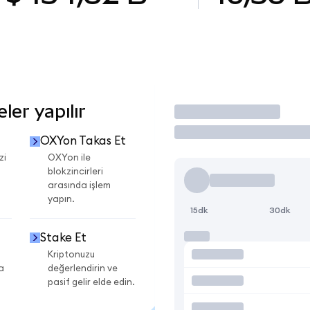
er yapılır
İşlem Yap
OXYon Takas Et
zi
OXYon ile
blokzincirleri
arasında işlem
yapın.
15dk
30dk
Stake Et
Kriptonuzu
a
değerlendirin ve
pasif gelir elde edin.