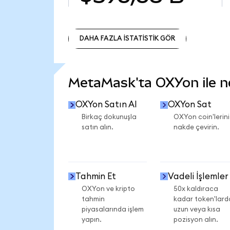
DAHA FAZLA İSTATİSTİK GÖR
DAHA FAZLA İSTATİSTİK GÖR
MetaMask'ta OXYon ile nel
OXYon Satın Al
OXYon Sat
Birkaç dokunuşla
OXYon coin'lerini
satın alın.
nakde çevirin.
Tahmin Et
Vadeli İşlemler
OXYon ve kripto
50x kaldıraca
tahmin
kadar token'lard
piyasalarında işlem
uzun veya kısa
yapın.
pozisyon alın.