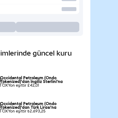
rimlerinde güncel kuru
Occidental Petroleum (Ondo

Tokenized)'dan İngiliz Sterlini'na
1 OXYon eşittir £42,01
Occidental Petroleum (Ondo

Tokenized)'dan Türk Lirası'na
1 OXYon eşittir ₺2.693,25