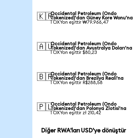
Occidental Petroleum (Ondo
🇰🇷
Tokenized)'dan Güney Kore Wonu'na
1 OXYon eşittir ₩79.966,47
Occidental Petroleum (Ondo
🇦🇺
Tokenized)'dan Avustralya Doları'na
1 OXYon eşittir $80,23
Occidental Petroleum (Ondo
🇧🇷
Tokenized)'dan Brezilya Reali'na
1 OXYon eşittir R$288,58
Occidental Petroleum (Ondo
🇵🇱
Tokenized)'dan Polonya Zlotisi'na
1 OXYon eşittir zł 210,42
Diğer RWA'ları USD'ye dönüştür