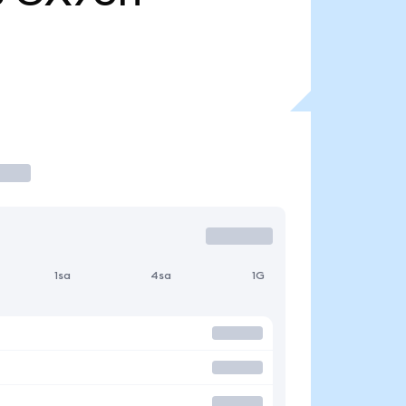
1sa
4sa
1G