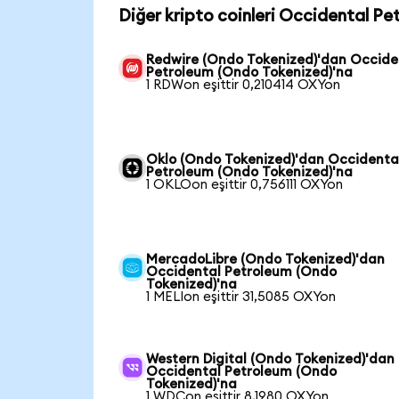
Diğer kripto coinleri Occidental Pe
Redwire (Ondo Tokenized)'dan Occide
Petroleum (Ondo Tokenized)'na
1 RDWon eşittir 0,210414 OXYon
Oklo (Ondo Tokenized)'dan Occidenta
Petroleum (Ondo Tokenized)'na
1 OKLOon eşittir 0,756111 OXYon
MercadoLibre (Ondo Tokenized)'dan
Occidental Petroleum (Ondo
Tokenized)'na
1 MELIon eşittir 31,5085 OXYon
Western Digital (Ondo Tokenized)'dan
Occidental Petroleum (Ondo
Tokenized)'na
1 WDCon eşittir 8,1980 OXYon