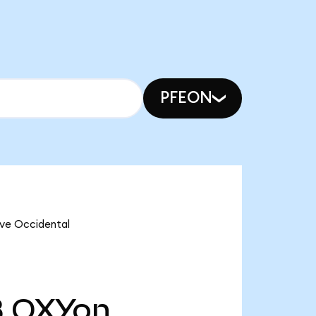
PFEON
 ve Occidental
B
OXYon