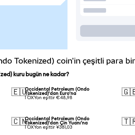
o Tokenized) coin'in çeşitli para bi
zed) kuru bugün ne kadar?
Occidental Petroleum (Ondo
🇪🇺
🇬
Tokenized)'dan Euro'na
1 OXYon eşittir €48,98
Occidental Petroleum (Ondo
🇨🇳
🇹
Tokenized)'dan Çin Yuanı'na
1 OXYon eşittir ¥381,03