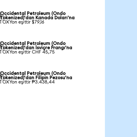
Occidental Petroleum (Ondo

Tokenized)'dan Kanada Doları'na
1 OXYon eşittir $79,16
Occidental Petroleum (Ondo

Tokenized)'dan İsviçre Frangı'na
1 OXYon eşittir CHF 45,75
Occidental Petroleum (Ondo

Tokenized)'dan Filipin Pezosu'na
1 OXYon eşittir ₱3.438,44