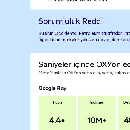
Sorumluluk Reddi
Bu ürün Occidental Petroleum tarafından ihra
diğer ticari markalar yalnızca dayanak referan
Saniyeler içinde OXYon ed
MetaMask'ta OXYon satın alın, satın, takas edi
Google Play
Puan
İndirme
Değ
4.4
10M+
4