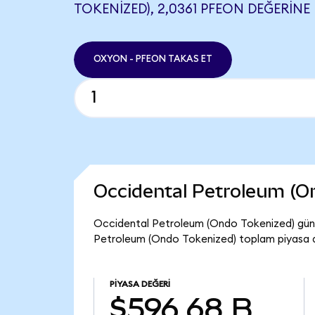
TOKENIZED), 2,0361 PFEON DEĞERINE 
OXYON - PFEON TAKAS ET
Occidental Petroleum (O
Occidental Petroleum (Ondo Tokenized) günc
Petroleum (Ondo Tokenized) toplam piyasa d
PIYASA DEĞERI
$596,68 B