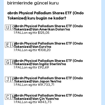
birimlerinde güncel kuru
abrdn Physical Palladium Shares ETF (Ondo
Tokenized) kuru bugün ne kadar?
abrdn Physical Palladium Shares ETF (Ondo
🇺🇸
Tokenized)'dan Amerikan Doları'na
1 PALLon eşittir $125,05
abrdn Physical Palladium Shares ETF (Ondo
🇪🇺
Tokenized)'dan Euro'na
1 PALLon eşittir €108,20
abrdn Physical Palladium Shares ETF (Ondo
🇬🇧
Tokenized)'dan İngiliz Sterlini'na
1 PALLon eşittir £92,69
abrdn Physical Palladium Shares ETF (Ondo
🇯🇵
Tokenized)'dan Japon Yeni'na
1 PALLon eşittir ¥19.733,71
abrdn Physical Palladium Shares ETF (Ondo
🇨🇳
Tokenized)'dan Çin Yuanı'na
1 PALLon eşittir ¥843,73