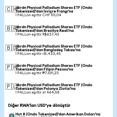
abrdn Physical Palladium Shares ETF (Ondo
🇨🇭
Tokenized)'dan İsviçre Frangı'na
1 PALLon eşittir CHF 101,04
abrdn Physical Palladium Shares ETF (Ondo
🇧🇷
Tokenized)'dan Brezilya Reali'na
1 PALLon eşittir R$637,42
abrdn Physical Palladium Shares ETF (Ondo
🇧🇩
Tokenized)'dan Bangladeş Takası'na
1 PALLon eşittir ৳15.433,45
abrdn Physical Palladium Shares ETF (Ondo
🇵🇭
Tokenized)'dan Filipin Pezosu'na
1 PALLon eşittir ₱7.591,23
abrdn Physical Palladium Shares ETF (Ondo
🇵🇱
Tokenized)'dan Polonya Zlotisi'na
1 PALLon eşittir zł 464,58
Diğer RWA'ları USD'ye dönüştür
Hut 8 (Ondo Tokenized)'dan Amerikan Doları'na