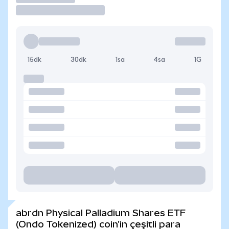
15dk
30dk
1sa
4sa
1G
abrdn Physical Palladium Shares ETF
(Ondo Tokenized) coin'in çeşitli para