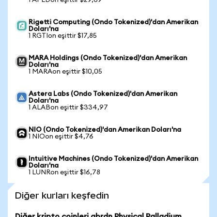
1 APLDon eşittir $29,69
Rigetti Computing (Ondo Tokenized)'dan Amerikan
Doları'na
1 RGTIon eşittir $17,85
MARA Holdings (Ondo Tokenized)'dan Amerikan
Doları'na
1 MARAon eşittir $10,05
Astera Labs (Ondo Tokenized)'dan Amerikan
Doları'na
1 ALABon eşittir $334,97
NIO (Ondo Tokenized)'dan Amerikan Doları'na
1 NIOon eşittir $4,76
Intuitive Machines (Ondo Tokenized)'dan Amerikan
Doları'na
1 LUNRon eşittir $16,78
Diğer kurları keşfedin
Diğer kripto coinleri abrdn Physical Palladium