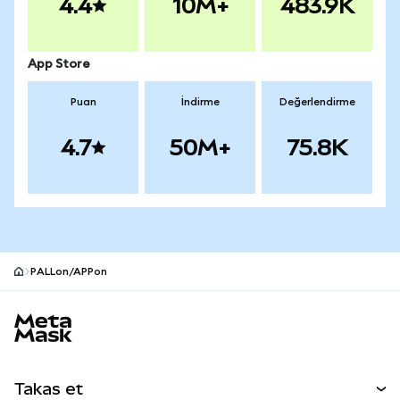
4.4
10M+
483.9K
App Store
Puan
İndirme
Değerlendirme
4.7
50M+
75.8K
PALLon/APPon
MetaMask site alt bilgisi
Takas et