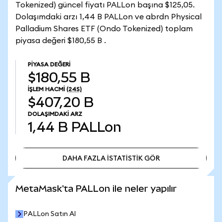
Tokenized) güncel fiyatı PALLon başına $125,05.
Dolaşımdaki arzı 1,44 B PALLon ve abrdn Physical
Palladium Shares ETF (Ondo Tokenized) toplam
piyasa değeri $180,55 B .
PIYASA DEĞERI
$180,55 B
İŞLEM HACMI
(24S)
$407,20 B
DOLAŞIMDAKI ARZ
1,44 B
PALLon
DAHA FAZLA İSTATİSTİK GÖR
DAHA FAZLA İSTATİSTİK GÖR
MetaMask'ta PALLon ile neler yapılır
PALLon Satın Al