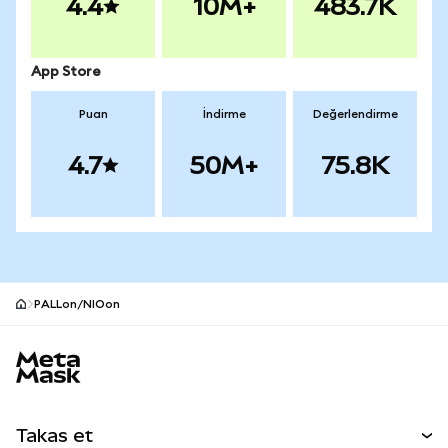
4.4
10M+
483.7K
App Store
Puan
İndirme
Değerlendirme
4.7
50M+
75.8K
PALLon/NIOon
MetaMask site alt bilgisi
Takas et