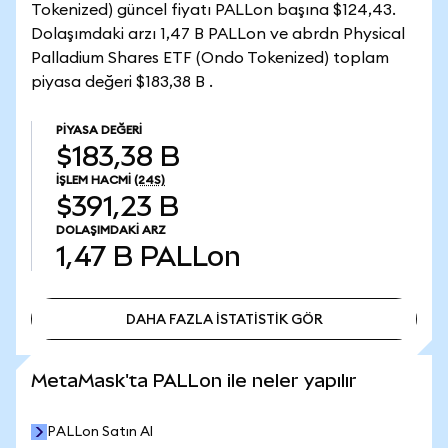
Tokenized) güncel fiyatı PALLon başına $124,43.
Dolaşımdaki arzı 1,47 B PALLon ve abrdn Physical
Palladium Shares ETF (Ondo Tokenized) toplam
piyasa değeri $183,38 B .
PIYASA DEĞERI
$183,38 B
İŞLEM HACMI
(24S)
$391,23 B
DOLAŞIMDAKI ARZ
1,47 B
PALLon
DAHA FAZLA İSTATİSTİK GÖR
DAHA FAZLA İSTATİSTİK GÖR
MetaMask'ta PALLon ile neler yapılır
PALLon Satın Al