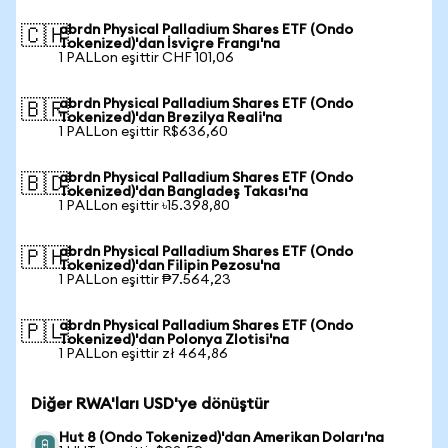
abrdn Physical Palladium Shares ETF (Ondo
🇨🇭
Tokenized)'dan İsviçre Frangı'na
1 PALLon eşittir CHF 101,06
abrdn Physical Palladium Shares ETF (Ondo
🇧🇷
Tokenized)'dan Brezilya Reali'na
1 PALLon eşittir R$636,60
abrdn Physical Palladium Shares ETF (Ondo
🇧🇩
Tokenized)'dan Bangladeş Takası'na
1 PALLon eşittir ৳15.398,80
abrdn Physical Palladium Shares ETF (Ondo
🇵🇭
Tokenized)'dan Filipin Pezosu'na
1 PALLon eşittir ₱7.564,23
abrdn Physical Palladium Shares ETF (Ondo
🇵🇱
Tokenized)'dan Polonya Zlotisi'na
1 PALLon eşittir zł 464,86
Diğer RWA'ları USD'ye dönüştür
Hut 8 (Ondo Tokenized)'dan Amerikan Doları'na