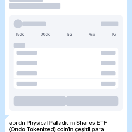
15dk
30dk
1sa
4sa
1G
abrdn Physical Palladium Shares ETF
(Ondo Tokenized) coin'in çeşitli para