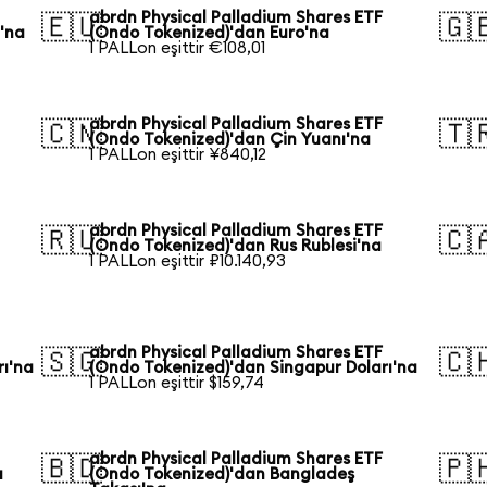
abrdn Physical Palladium Shares ETF
🇪🇺
🇬
'na
(Ondo Tokenized)'dan Euro'na
1 PALLon eşittir €108,01
abrdn Physical Palladium Shares ETF
🇨🇳
🇹
(Ondo Tokenized)'dan Çin Yuanı'na
1 PALLon eşittir ¥840,12
abrdn Physical Palladium Shares ETF
🇷🇺
🇨
(Ondo Tokenized)'dan Rus Rublesi'na
1 PALLon eşittir ₽10.140,93
abrdn Physical Palladium Shares ETF
🇸🇬
🇨
rı'na
(Ondo Tokenized)'dan Singapur Doları'na
1 PALLon eşittir $159,74
abrdn Physical Palladium Shares ETF
🇧🇩
🇵
a
(Ondo Tokenized)'dan Bangladeş