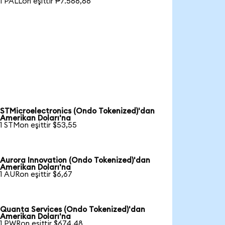
1 PALLon eşittir ₱7.566,66
STMicroelectronics (Ondo Tokenized)'dan
Amerikan Doları'na
1 STMon eşittir $53,55
Aurora Innovation (Ondo Tokenized)'dan
Amerikan Doları'na
1 AURon eşittir $6,67
Quanta Services (Ondo Tokenized)'dan
Amerikan Doları'na
1 PWRon eşittir $674,48