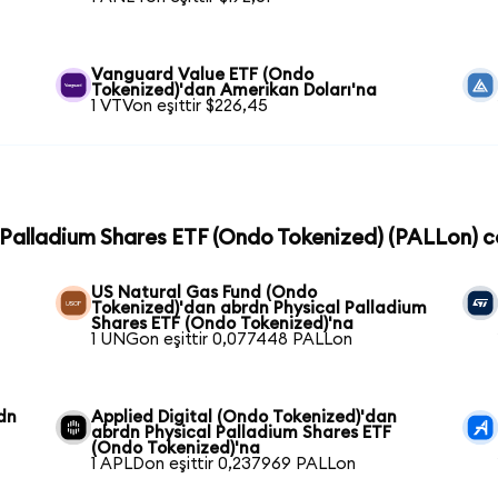
Vanguard Value ETF (Ondo
Tokenized)'dan Amerikan Doları'na
1 VTVon eşittir $226,45
l Palladium Shares ETF (Ondo Tokenized) (PALLon) co
US Natural Gas Fund (Ondo
Tokenized)'dan abrdn Physical Palladium
Shares ETF (Ondo Tokenized)'na
1 UNGon eşittir 0,077448 PALLon
dn
Applied Digital (Ondo Tokenized)'dan
abrdn Physical Palladium Shares ETF
(Ondo Tokenized)'na
1 APLDon eşittir 0,237969 PALLon