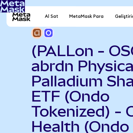
Al Sat
MetaMask Para
Geliştiri
(PALLon - OS
abrdn Physica
Palladium Sh
ETF (Ondo
Tokenized) - 
Health (Ondo