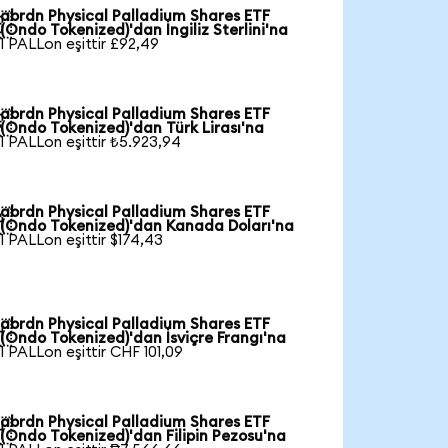
abrdn Physical Palladium Shares ETF

(Ondo Tokenized)'dan İngiliz Sterlini'na
1 PALLon eşittir £92,49
abrdn Physical Palladium Shares ETF

(Ondo Tokenized)'dan Türk Lirası'na
1 PALLon eşittir ₺5.923,94
abrdn Physical Palladium Shares ETF

(Ondo Tokenized)'dan Kanada Doları'na
1 PALLon eşittir $174,43
abrdn Physical Palladium Shares ETF

(Ondo Tokenized)'dan İsviçre Frangı'na
1 PALLon eşittir CHF 101,09
abrdn Physical Palladium Shares ETF

(Ondo Tokenized)'dan Filipin Pezosu'na