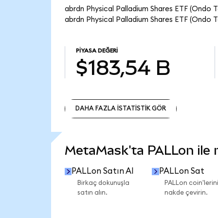
abrdn Physical Palladium Shares ETF (Ondo T
abrdn Physical Palladium Shares ETF (Ondo T
PIYASA DEĞERI
$183,54 B
DAHA FAZLA İSTATİSTİK GÖR
DAHA FAZLA İSTATİSTİK GÖR
MetaMask'ta PALLon ile ne
PALLon Satın Al
PALLon Sat
Birkaç dokunuşla
PALLon coin'lerini
satın alın.
nakde çevirin.