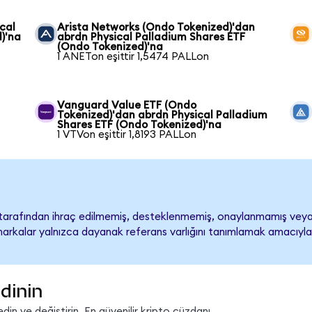
cal
Arista Networks (Ondo Tokenized)'dan
)'na
abrdn Physical Palladium Shares ETF
(Ondo Tokenized)'na
1 ANETon eşittir 1,5474 PALLon
Vanguard Value ETF (Ondo
Tokenized)'dan abrdn Physical Palladium
Shares ETF (Ondo Tokenized)'na
1 VTVon eşittir 1,8193 PALLon
 tarafından ihraç edilmemiş, desteklenmemiş, onaylanmamış veya 
ari markalar yalnızca dayanak referans varlığını tanımlamak amacıyla
dinin
in ve değiştirin. En güvenilir kripto cüzdanı.