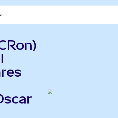
ci
CRon)
l
ares
Oscar