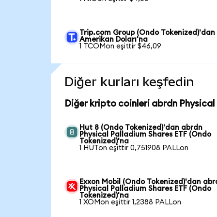
Trip.com Group (Ondo Tokenized)'dan
Amerikan Doları'na
1 TCOMon eşittir $46,09
Diğer kurları keşfedin
Diğer kripto coinleri abrdn Physica
Hut 8 (Ondo Tokenized)'dan abrdn
Physical Palladium Shares ETF (Ondo
Tokenized)'na
1 HUTon eşittir 0,751908 PALLon
Exxon Mobil (Ondo Tokenized)'dan abr
Physical Palladium Shares ETF (Ondo
Tokenized)'na
1 XOMon eşittir 1,2388 PALLon