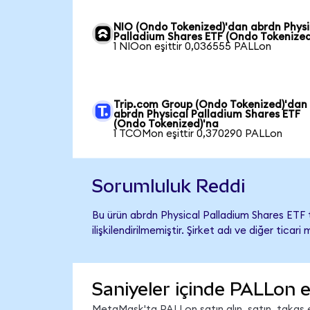
NIO (Ondo Tokenized)'dan abrdn Physi
Palladium Shares ETF (Ondo Tokenized
1 NIOon eşittir 0,036555 PALLon
Trip.com Group (Ondo Tokenized)'dan
abrdn Physical Palladium Shares ETF
(Ondo Tokenized)'na
1 TCOMon eşittir 0,370290 PALLon
Sorumluluk Reddi
Bu ürün abrdn Physical Palladium Shares ETF
ilişkilendirilmemiştir. Şirket adı ve diğer tic
Saniyeler içinde PALLon e
MetaMask'ta PALLon satın alın, satın, takas ed