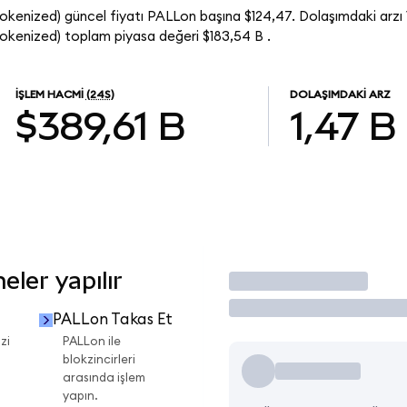
okenized) güncel fiyatı PALLon başına $124,47. Dolaşımdaki arzı
okenized) toplam piyasa değeri $183,54 B .
İŞLEM HACMI
(24S)
DOLAŞIMDAKI ARZ
$389,61 B
1,47 B
ler yapılır
İşlem Yap
PALLon Takas Et
zi
PALLon ile
blokzincirleri
arasında işlem
yapın.