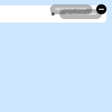
METAMASK'I EDİNİN
METAMASK'I EDİNİN
METAMASK'I EDİNİN
METAMASK'I EDİNİN