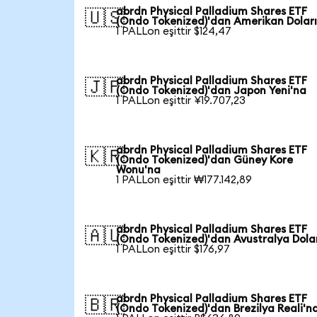
abrdn Physical Palladium Shares ETF
🇺🇸
(Ondo Tokenized)'dan Amerikan Doları
1 PALLon eşittir $124,47
abrdn Physical Palladium Shares ETF
🇯🇵
(Ondo Tokenized)'dan Japon Yeni'na
1 PALLon eşittir ¥19.707,23
abrdn Physical Palladium Shares ETF
🇰🇷
(Ondo Tokenized)'dan Güney Kore
Wonu'na
1 PALLon eşittir ₩177.142,89
abrdn Physical Palladium Shares ETF
🇦🇺
(Ondo Tokenized)'dan Avustralya Dola
1 PALLon eşittir $176,97
abrdn Physical Palladium Shares ETF
🇧🇷
(Ondo Tokenized)'dan Brezilya Reali'n