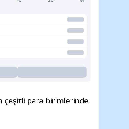
1sa
4sa
1G
çeşitli para birimlerinde