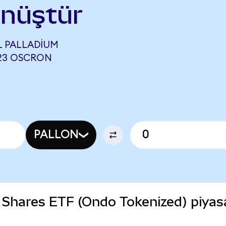
önüştür
L PALLADIUM
723 OSCRON
PALLON
 Shares ETF (Ondo Tokenized) piyas