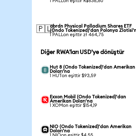
1 PALLon eşittir R$636,80
abrdn Physical Palladium Shares ETF
🇵🇱
(Ondo Tokenized)'dan Polonya Zlotisi'
1 PALLon eşittir zł 464,75
Diğer RWA'ları USD'ye dönüştür
Hut 8 (Ondo Tokenized)'dan Amerikan
Doları'na
1 HUTon eşittir $93,59
Exxon Mobil (Ondo Tokenized)'dan
Amerikan Doları'na
1 XOMon eşittir $154,19
NIO (Ondo Tokenized)'dan Amerikan
Doları'na
1 NIOon eşittir $4,55