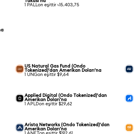
Takası'na
1 PALLon eşittir ৳15.403,75
na
US Natural Gas Fund (Ondo
Tokenized)'dan Amerikan Doları'na
1 UNGon eşittir $9,64
Applied Digital (Ondo Tokenized)'dan
Amerikan Doları'na
1 APLDon eşittir $29,62
Arista Networks (Ondo Tokenized)'dan
Amerikan Doları'na
1 ANETon eşittir $192,61