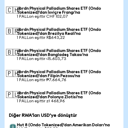
abrdn Physical Palladium Shares ETF (Ondo
🇨🇭
Tokenized)'dan İsviçre Frangı'na
1 PALLon eşittir CHF 102,07
abrdn Physical Palladium Shares ETF (Ondo
🇧🇷
Tokenized)'dan Brezilya Reali'na
1 PALLon eşittir R$643,22
abrdn Physical Palladium Shares ETF (Ondo
🇧🇩
Tokenized)'dan Bangladeş Takası'na
1 PALLon eşittir ৳15.603,73
abrdn Physical Palladium Shares ETF (Ondo
🇵🇭
Tokenized)'dan Filipin Pezosu'na
1 PALLon eşittir ₱7.664,76
abrdn Physical Palladium Shares ETF (Ondo
🇵🇱
Tokenized)'dan Polonya Zlotisi'na
1 PALLon eşittir zł 468,96
Diğer RWA'ları USD'ye dönüştür
Hut 8 (Ondo Tokenized)'dan Amerikan Doları'na