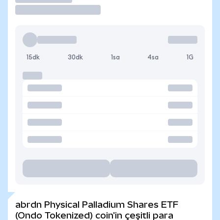
15dk
30dk
1sa
4sa
1G
abrdn Physical Palladium Shares ETF
(Ondo Tokenized) coin'in çeşitli para