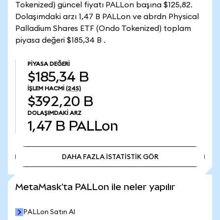
Tokenized) güncel fiyatı PALLon başına $125,82.
Dolaşımdaki arzı 1,47 B PALLon ve abrdn Physical
Palladium Shares ETF (Ondo Tokenized) toplam
piyasa değeri $185,34 B .
PIYASA DEĞERI
$185,34 B
İŞLEM HACMI
(24S)
$392,20 B
DOLAŞIMDAKI ARZ
1,47 B
PALLon
DAHA FAZLA İSTATİSTİK GÖR
DAHA FAZLA İSTATİSTİK GÖR
MetaMask'ta PALLon ile neler yapılır
PALLon Satın Al