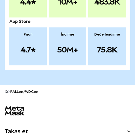
4.4
10M+
483.8K
App Store
Puan
İndirme
Değerlendirme
4.7
50M+
75.8K
PALLon/WDCon
MetaMask site alt bilgisi
Takas et