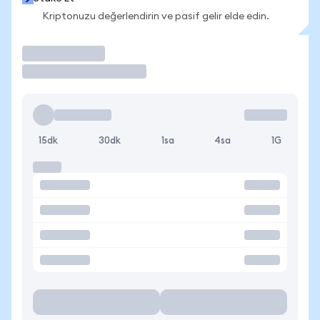
Kriptonuzu değerlendirin ve pasif gelir elde edin.
İşlem Yap
15dk
30dk
1sa
4sa
1G