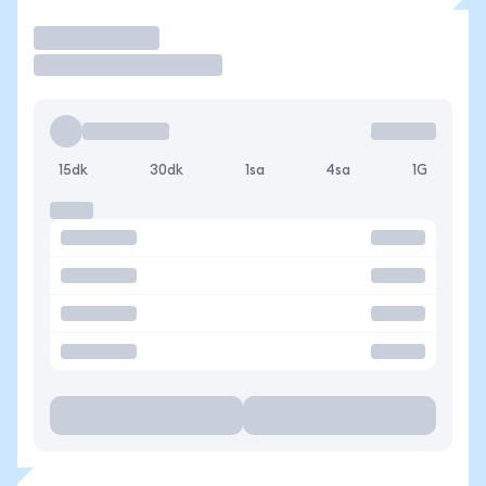
İşlem Yap
15dk
30dk
1sa
4sa
1G