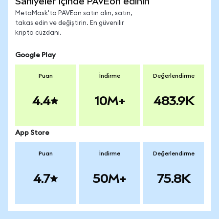
Saniyeler içinde PAVEon edinin
MetaMask'ta PAVEon satın alın, satın,
takas edin ve değiştirin. En güvenilir
kripto cüzdanı.
Google Play
Puan
İndirme
Değerlendirme
4.4
10M+
483.9K
App Store
Puan
İndirme
Değerlendirme
4.7
50M+
75.8K