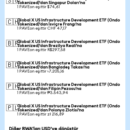
🇸🇬
Tokenized)'dan Singapur Doları'na
1 PAVEon eşittir $74,61
Global X US Infrastructure Development ETF (Ondo
🇨🇭
Tokenized)'dan İsviçre Frangı'na
1 PAVEon eşittir CHF 47,17
Global X US Infrastructure Development ETF (Ondo
🇧🇷
Tokenized)'dan Brezilya Reali'na
1 PAVEon eşittir R$297,58
Global X US Infrastructure Development ETF (Ondo
🇧🇩
Tokenized)'dan Bangladeş Takası'na
1 PAVEon eşittir ৳7.205,16
Global X US Infrastructure Development ETF (Ondo
🇵🇭
Tokenized)'dan Filipin Pezosu'na
1 PAVEon eşittir ₱3.543,94
Global X US Infrastructure Development ETF (Ondo
🇵🇱
Tokenized)'dan Polonya Zlotisi'na
1 PAVEon eşittir zł 216,89
Diğer RWA'ları USD'ye dönüştür