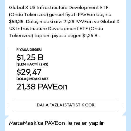
Global X US Infrastructure Development ETF
(Ondo Tokenized) güncel fiyatı PAVEon başına
$58,38. Dolaşımdaki arzı 21,38 PAVEon ve Global X
US Infrastructure Development ETF (Ondo
Tokenized) toplam piyasa değeri $1,25 B .
PIYASA DEĞERI
$1,25 B
İŞLEM HACMI
(24S)
$29,47
DOLAŞIMDAKI ARZ
21,38
PAVEon
DAHA FAZLA İSTATİSTİK GÖR
DAHA FAZLA İSTATİSTİK GÖR
MetaMask'ta PAVEon ile neler yapılır