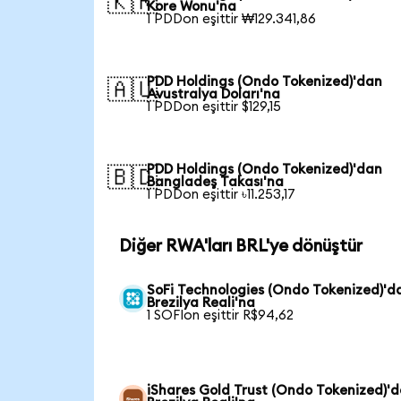
🇰🇷
Kore Wonu'na
1 PDDon eşittir ₩129.341,86
PDD Holdings (Ondo Tokenized)'dan
🇦🇺
Avustralya Doları'na
1 PDDon eşittir $129,15
PDD Holdings (Ondo Tokenized)'dan
🇧🇩
Bangladeş Takası'na
1 PDDon eşittir ৳11.253,17
Diğer RWA'ları BRL'ye dönüştür
SoFi Technologies (Ondo Tokenized)'d
Brezilya Reali'na
1 SOFIon eşittir R$94,62
iShares Gold Trust (Ondo Tokenized)'