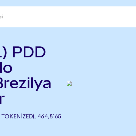
ci
L) PDD
do
rezilya
r
TOKENIZED), 464,8165