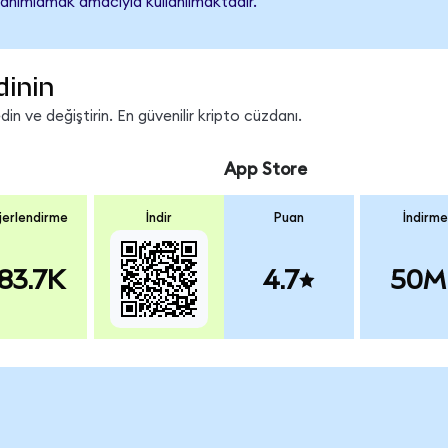
tanımlamak amacıyla kullanılmaktadır.
dinin
n ve değiştirin. En güvenilir kripto cüzdanı.
App Store
erlendirme
İndir
Puan
İndirme
83.7K
4.7
50M