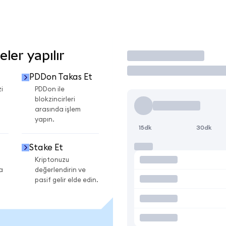
ler yapılır
İşlem Yap
PDDon Takas Et
i
PDDon ile
blokzincirleri
arasında işlem
yapın.
15dk
30dk
Stake Et
Kriptonuzu
a
değerlendirin ve
pasif gelir elde edin.