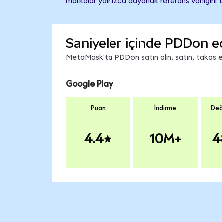
markalar yalnızca dayanak referans varlığını 
Saniyeler içinde PDDon e
MetaMask'ta PDDon satın alın, satın, takas edi
Google Play
Puan
İndirme
Değ
4.4
10M+
4