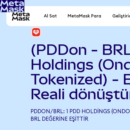
Al Sat
MetaMask Para
Geliştiri
(PDDon - BR
Holdings (On
Tokenized) - B
Reali dönüştü
PDDON/BRL: 1 PDD HOLDINGS (ONDO 
BRL DEĞERINE EŞITTIR