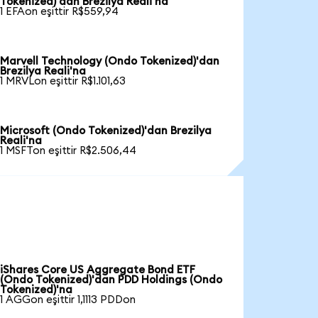
Tokenized)'dan Brezilya Reali'na
1 EFAon eşittir R$559,94
Marvell Technology (Ondo Tokenized)'dan
Brezilya Reali'na
1 MRVLon eşittir R$1.101,63
Microsoft (Ondo Tokenized)'dan Brezilya
Reali'na
1 MSFTon eşittir R$2.506,44
iShares Core US Aggregate Bond ETF
(Ondo Tokenized)'dan PDD Holdings (Ondo
Tokenized)'na
1 AGGon eşittir 1,1113 PDDon