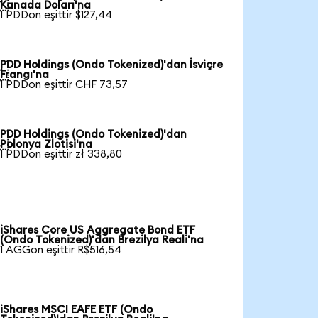

Kanada Doları'na
1 PDDon eşittir $127,44
PDD Holdings (Ondo Tokenized)'dan İsviçre

Frangı'na
1 PDDon eşittir CHF 73,57
PDD Holdings (Ondo Tokenized)'dan

Polonya Zlotisi'na
1 PDDon eşittir zł 338,80
iShares Core US Aggregate Bond ETF
(Ondo Tokenized)'dan Brezilya Reali'na
1 AGGon eşittir R$516,54
iShares MSCI EAFE ETF (Ondo