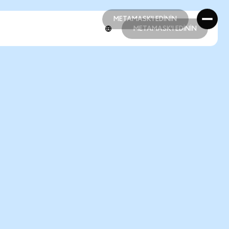
METAMASK'I EDİNİN
METAMASK'I EDİNİN
METAMASK'I EDİNİN
METAMASK'I EDİNİN