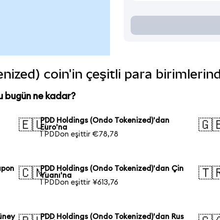
zed) coin'in çeşitli para birimlerin
u bugün ne kadar?
PDD Holdings (Ondo Tokenized)'dan
🇪🇺
🇬
Euro'na
1 PDDon eşittir €78,78
apon
PDD Holdings (Ondo Tokenized)'dan Çin
🇨🇳
🇹
Yuanı'na
1 PDDon eşittir ¥613,76
üney
PDD Holdings (Ondo Tokenized)'dan Rus