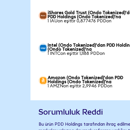
iShares Gold Trust (Ondo Tokenized)'
PDD Holdings (Ondo Tokenized)'na
1 IAUon eşittir 0,877476 PDDon
Intel (Ondo Tokenized)'dan PDD Holdi
(Ondo Tokenized)'na
1 INTCon eşittir 1,1188 PDDon
Amazon (Ondo Tokenized)'dan PDD
Holdings (Ondo Tokenized)'na
1 AMZNon eşittir 2,9946 PDDon
Sorumluluk Reddi
Bu ürün PDD Holdings tarafından ihraç edilmem