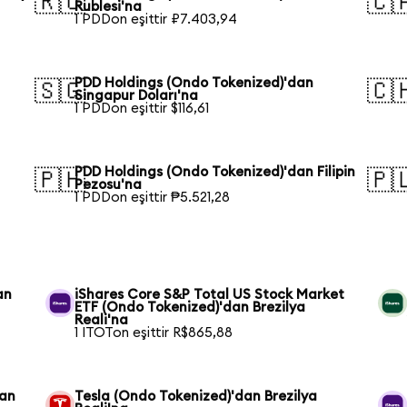
🇷🇺
🇨
Rublesi'na
1 PDDon eşittir ₽7.403,94
PDD Holdings (Ondo Tokenized)'dan
🇸🇬
🇨
Singapur Doları'na
1 PDDon eşittir $116,61
PDD Holdings (Ondo Tokenized)'dan Filipin
🇵🇭
🇵
Pezosu'na
1 PDDon eşittir ₱5.521,28
an
iShares Core S&P Total US Stock Market
ETF (Ondo Tokenized)'dan Brezilya
Reali'na
1 ITOTon eşittir R$865,88
dan
Tesla (Ondo Tokenized)'dan Brezilya