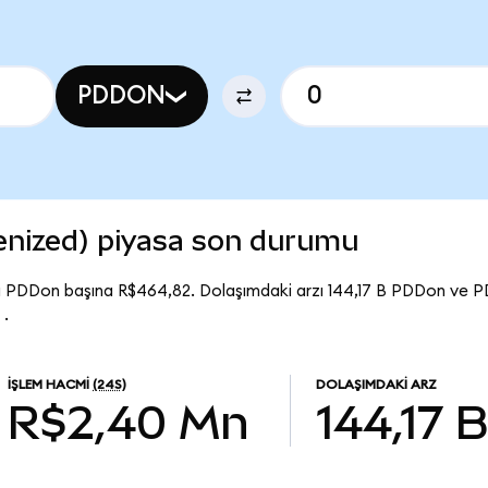
PDDON
nized) piyasa son durumu
ı PDDon başına R$464,82. Dolaşımdaki arzı 144,17 B PDDon ve 
 .
İŞLEM HACMI
(24S)
DOLAŞIMDAKI ARZ
R$2,40 Mn
144,17 B