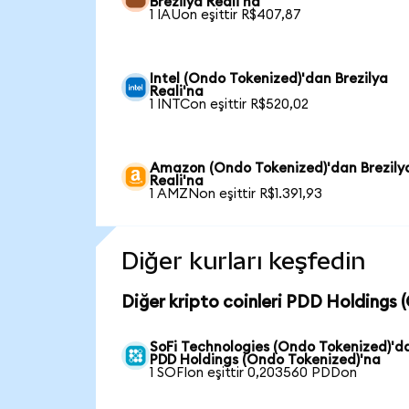
Brezilya Reali'na
1 IAUon eşittir R$407,87
Intel (Ondo Tokenized)'dan Brezilya
Reali'na
1 INTCon eşittir R$520,02
Amazon (Ondo Tokenized)'dan Brezily
Reali'na
1 AMZNon eşittir R$1.391,93
Diğer kurları keşfedin
Diğer kripto coinleri PDD Holdings 
SoFi Technologies (Ondo Tokenized)'d
PDD Holdings (Ondo Tokenized)'na
1 SOFIon eşittir 0,203560 PDDon