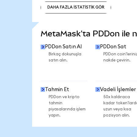
DAHA FAZLA İSTATİSTİK GÖR
DAHA FAZLA İSTATİSTİK GÖR
MetaMask'ta PDDon ile ne
PDDon Satın Al
PDDon Sat
Birkaç dokunuşla
PDDon coin'leriniz
satın alın.
nakde çevirin.
Tahmin Et
Vadeli İşlemler
PDDon ve kripto
50x kaldıraca
tahmin
kadar token'lard
piyasalarında işlem
uzun veya kısa
yapın.
pozisyon alın.