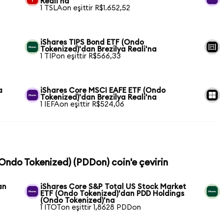
Reali'na
1 TSLAon eşittir R$1.652,52
iShares TIPS Bond ETF (Ondo
Tokenized)'dan Brezilya Reali'na
1 TIPon eşittir R$566,33
a
iShares Core MSCI EAFE ETF (Ondo
Tokenized)'dan Brezilya Reali'na
1 IEFAon eşittir R$524,06
(Ondo Tokenized) (PDDon) coin'e çevirin
an
iShares Core S&P Total US Stock Market
ETF (Ondo Tokenized)'dan PDD Holdings
(Ondo Tokenized)'na
1 ITOTon eşittir 1,8628 PDDon