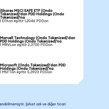
iShares MSCI EAFE ETF (Ondo
Tokenized)'dan PDD Holdings (Ondo
Tokenized)'na
1 EFAon eşittir 1,2046 PDDon
Marvell Technology (Ondo Tokenized)'dan
PDD Holdings (Ondo Tokenized)'na
1 MRVLon eşittir 2,3700 PDDon
Microsoft (Ondo Tokenized)'dan PDD
Holdings (Ondo Tokenized)'na
1 MSFTon eşittir 5,3923 PDDon
irilmemiştir. Şirket adı ve diğer ticari