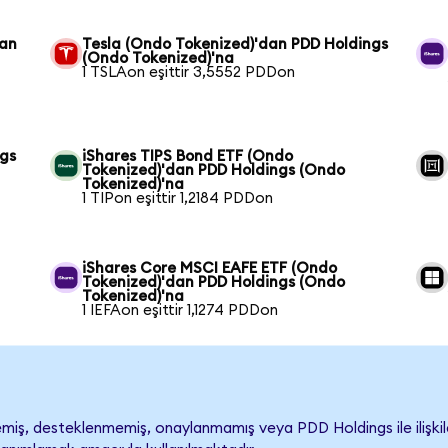
dan
Tesla (Ondo Tokenized)'dan PDD Holdings
(Ondo Tokenized)'na
1 TSLAon eşittir 3,5552 PDDon
ngs
iShares TIPS Bond ETF (Ondo
Tokenized)'dan PDD Holdings (Ondo
Tokenized)'na
1 TIPon eşittir 1,2184 PDDon
iShares Core MSCI EAFE ETF (Ondo
Tokenized)'dan PDD Holdings (Ondo
Tokenized)'na
1 IEFAon eşittir 1,1274 PDDon
iş, desteklenmemiş, onaylanmamış veya PDD Holdings ile ilişkilend