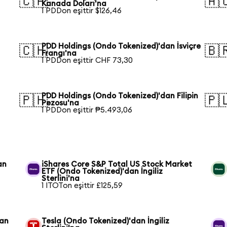
🇨🇦
🇦
Kanada Doları'na
1 PDDon eşittir $126,46
PDD Holdings (Ondo Tokenized)'dan İsviçre
🇨🇭
🇧
Frangı'na
1 PDDon eşittir CHF 73,30
PDD Holdings (Ondo Tokenized)'dan Filipin
🇵🇭
🇵
Pezosu'na
1 PDDon eşittir ₱5.493,06
an
iShares Core S&P Total US Stock Market
ETF (Ondo Tokenized)'dan İngiliz
Sterlini'na
1 ITOTon eşittir £125,59
dan
Tesla (Ondo Tokenized)'dan İngiliz