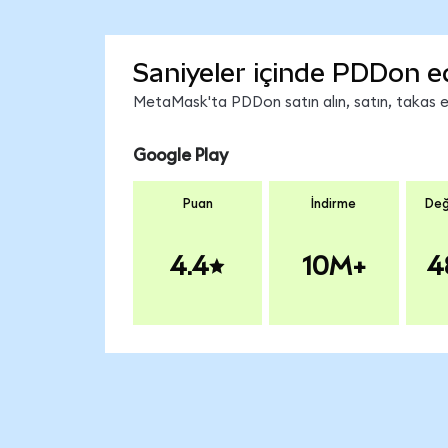
Saniyeler içinde PDDon e
MetaMask'ta PDDon satın alın, satın, takas edi
Google Play
Puan
İndirme
Değ
4.4
10M+
4