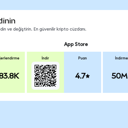
dinin
n ve değiştirin. En güvenilir kripto cüzdanı.
App Store
erlendirme
İndir
Puan
İndirme
83.8K
4.7
50M