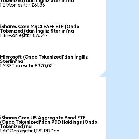
Tokenized)'dan İngiliz Sterlini'na
1 EFAon eşittir £81,38
iShares Core MSCI EAFE ETF (Ondo
Tokenized)'dan İngiliz Sterlini'na
1 IEFAon eşittir £76,47
Microsoft (Ondo Tokenized)'dan İngiliz
Sterlini'na
1 MSFTon eşittir £370,03
iShares Core US Aggregate Bond ETF
(Ondo Tokenized)'dan PDD Holdings (Ondo
Tokenized)'na
1 AGGon eşittir 1,1181 PDDon