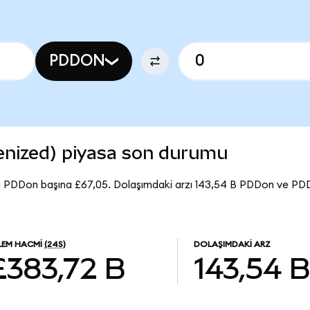
PDDON
nized) piyasa son durumu
ı PDDon başına £67,05. Dolaşımdaki arzı 143,54 B PDDon ve PD
LEM HACMI
(24S)
DOLAŞIMDAKI ARZ
£383,72 B
143,54 B