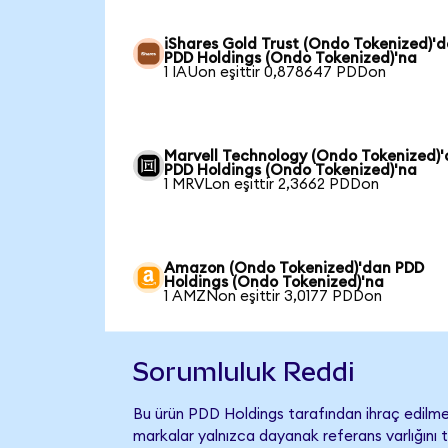
iShares Gold Trust (Ondo Tokenized)'
PDD Holdings (Ondo Tokenized)'na
1 IAUon eşittir 0,878647 PDDon
Marvell Technology (Ondo Tokenized)
PDD Holdings (Ondo Tokenized)'na
1 MRVLon eşittir 2,3662 PDDon
Amazon (Ondo Tokenized)'dan PDD
Holdings (Ondo Tokenized)'na
1 AMZNon eşittir 3,0177 PDDon
Sorumluluk Reddi
Bu ürün PDD Holdings tarafından ihraç edilmem
markalar yalnızca dayanak referans varlığını 