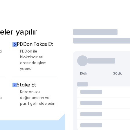
ler yapılır
İşlem Yap
PDDon Takas Et
i
PDDon ile
blokzincirleri
arasında işlem
yapın.
15dk
30dk
Stake Et
Kriptonuzu
a
değerlendirin ve
pasif gelir elde edin.