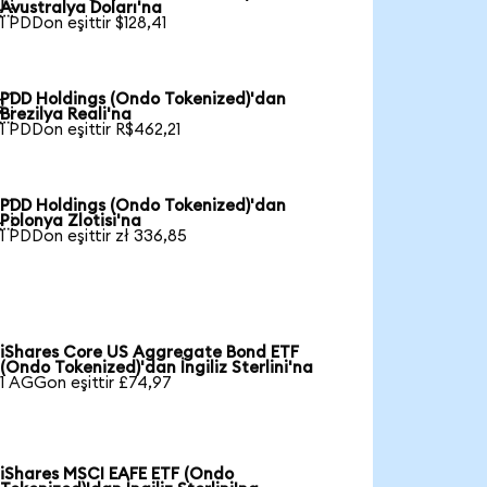

Avustralya Doları'na
1 PDDon eşittir $128,41
PDD Holdings (Ondo Tokenized)'dan

Brezilya Reali'na
1 PDDon eşittir R$462,21
PDD Holdings (Ondo Tokenized)'dan

Polonya Zlotisi'na
1 PDDon eşittir zł 336,85
iShares Core US Aggregate Bond ETF
(Ondo Tokenized)'dan İngiliz Sterlini'na
1 AGGon eşittir £74,97
iShares MSCI EAFE ETF (Ondo