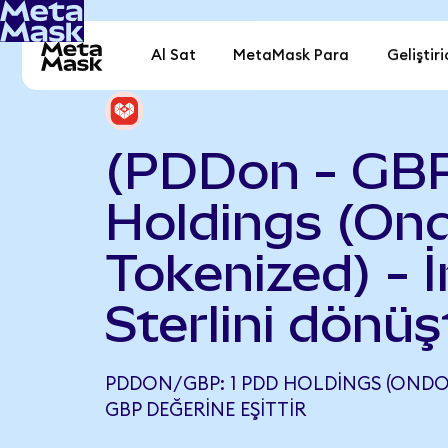
Al Sat
MetaMask Para
Geliştiri
(PDDon - GB
Holdings (On
Tokenized) - İ
Sterlini dönüş
PDDON/GBP: 1 PDD HOLDINGS (ONDO 
GBP DEĞERINE EŞITTIR