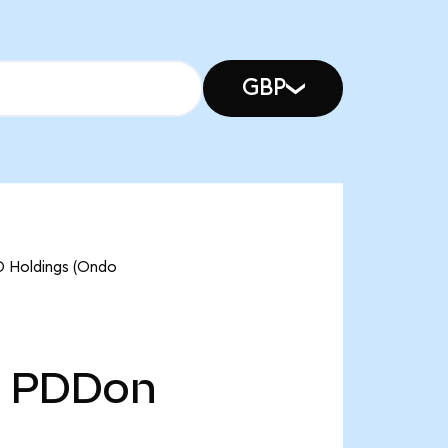
GBP
D Holdings (Ondo
PDDon