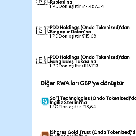
🇷🇺
Rublesi'na
1 PDDon eşittir ₽7.487,34
PDD Holdings (Ondo Tokenized)'dan
🇸🇬
Singapur Doları'na
1 PDDon eşittir $115,68
PDD Holdings (Ondo Tokenized)'dan
🇧🇩
Bangladeş Takası'na
1 PDDon eşittir ৳11.187,13
Diğer RWA'ları GBP'ye dönüştür
SoFi Technologies (Ondo Tokenized)'d
İngiliz Sterlini'na
1 SOFIon eşittir £13,54
iShares Gold Trust (Ondo Tokenized)'