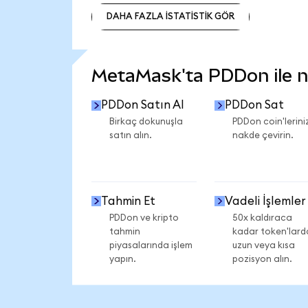
DAHA FAZLA İSTATİSTİK GÖR
DAHA FAZLA İSTATİSTİK GÖR
MetaMask'ta PDDon ile ne
PDDon Satın Al
PDDon Sat
Birkaç dokunuşla
PDDon coin'leriniz
satın alın.
nakde çevirin.
Tahmin Et
Vadeli İşlemler
PDDon ve kripto
50x kaldıraca
tahmin
kadar token'lard
piyasalarında işlem
uzun veya kısa
yapın.
pozisyon alın.