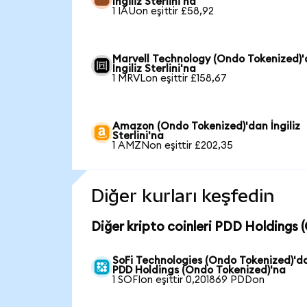
İngiliz Sterlini'na
1 IAUon eşittir £58,92
Marvell Technology (Ondo Tokenized)
İngiliz Sterlini'na
1 MRVLon eşittir £158,67
Amazon (Ondo Tokenized)'dan İngiliz
Sterlini'na
1 AMZNon eşittir £202,35
Diğer kurları keşfedin
Diğer kripto coinleri PDD Holdings 
SoFi Technologies (Ondo Tokenized)'d
PDD Holdings (Ondo Tokenized)'na
1 SOFIon eşittir 0,201869 PDDon