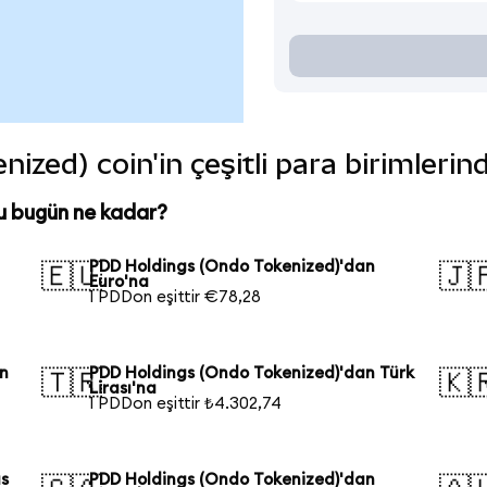
zed) coin'in çeşitli para birimlerin
u bugün ne kadar?
PDD Holdings (Ondo Tokenized)'dan
🇪🇺
🇯
Euro'na
1 PDDon eşittir €78,28
in
PDD Holdings (Ondo Tokenized)'dan Türk
🇹🇷
🇰
Lirası'na
1 PDDon eşittir ₺4.302,74
us
PDD Holdings (Ondo Tokenized)'dan