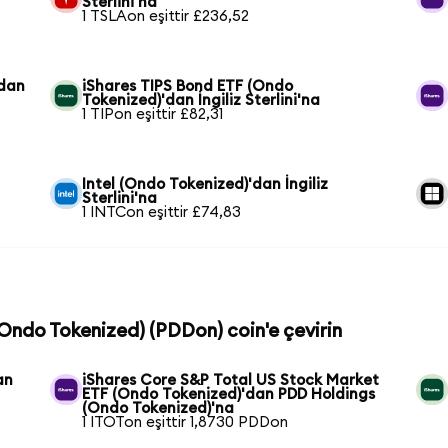
Sterlini'na
1 TSLAon eşittir £236,52
'dan
iShares TIPS Bond ETF (Ondo
Tokenized)'dan İngiliz Sterlini'na
1 TIPon eşittir £82,31
Intel (Ondo Tokenized)'dan İngiliz
Sterlini'na
1 INTCon eşittir £74,83
(Ondo Tokenized) (PDDon) coin'e çevirin
an
iShares Core S&P Total US Stock Market
ETF (Ondo Tokenized)'dan PDD Holdings
(Ondo Tokenized)'na
1 ITOTon eşittir 1,8730 PDDon