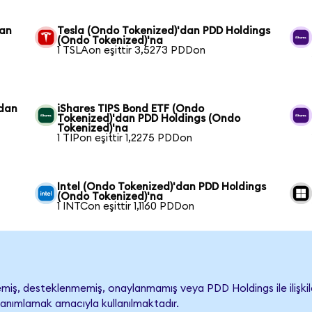
dan
Tesla (Ondo Tokenized)'dan PDD Holdings
(Ondo Tokenized)'na
1 TSLAon eşittir 3,5273 PDDon
'dan
iShares TIPS Bond ETF (Ondo
Tokenized)'dan PDD Holdings (Ondo
Tokenized)'na
1 TIPon eşittir 1,2275 PDDon
Intel (Ondo Tokenized)'dan PDD Holdings
(Ondo Tokenized)'na
1 INTCon eşittir 1,1160 PDDon
iş, desteklenmemiş, onaylanmamış veya PDD Holdings ile ilişkilend
tanımlamak amacıyla kullanılmaktadır.