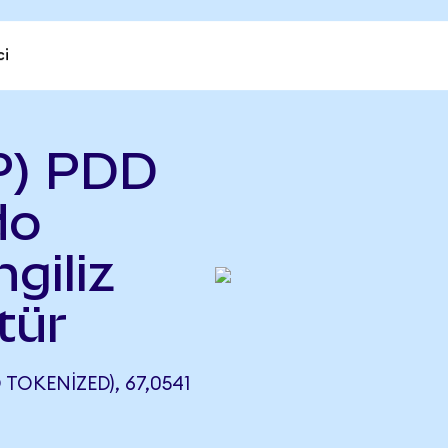
ci
P) PDD
do
ngiliz
tür
TOKENIZED), 67,0541