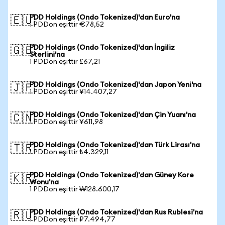
PDD Holdings (Ondo Tokenized)'dan Euro'na
🇪🇺
1 PDDon eşittir €78,52
PDD Holdings (Ondo Tokenized)'dan İngiliz
🇬🇧
Sterlini'na
1 PDDon eşittir £67,21
PDD Holdings (Ondo Tokenized)'dan Japon Yeni'na
🇯🇵
1 PDDon eşittir ¥14.407,27
PDD Holdings (Ondo Tokenized)'dan Çin Yuanı'na
🇨🇳
1 PDDon eşittir ¥611,98
PDD Holdings (Ondo Tokenized)'dan Türk Lirası'na
🇹🇷
1 PDDon eşittir ₺4.329,11
PDD Holdings (Ondo Tokenized)'dan Güney Kore
🇰🇷
Wonu'na
1 PDDon eşittir ₩128.600,17
PDD Holdings (Ondo Tokenized)'dan Rus Rublesi'na
🇷🇺
1 PDDon eşittir ₽7.494,77