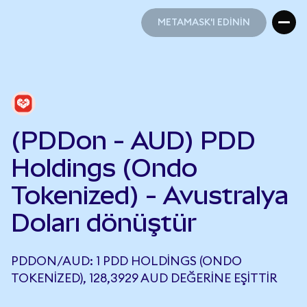
METAMASK'I EDİNİN
METAMASK'I EDİNİN
(PDDon - AUD) PDD
Holdings (Ondo
Tokenized) - Avustralya
Doları dönüştür
PDDON/AUD: 1 PDD HOLDINGS (ONDO
TOKENIZED), 128,3929 AUD DEĞERINE EŞITTIR