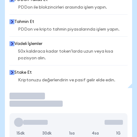
PDDon ile blokzincirleri arasında işlem yapın.
Tahmin Et
PDDon ve kripto tahmin piyasalarında işlem yapın.
Vadeli İşlemler
50x kaldıraca kadar token'larda uzun veya kısa
pozisyon alın.
Stake Et
Kriptonuzu değerlendirin ve pasif gelir elde edin.
İşlem Yap
15dk
30dk
1sa
4sa
1G