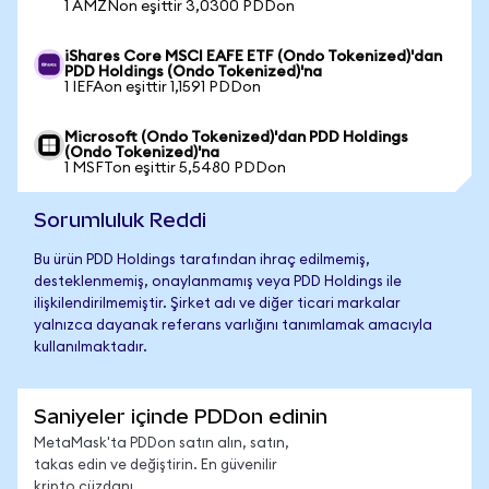
1 AMZNon eşittir 3,0300 PDDon
iShares Core MSCI EAFE ETF (Ondo Tokenized)'dan
PDD Holdings (Ondo Tokenized)'na
1 IEFAon eşittir 1,1591 PDDon
Microsoft (Ondo Tokenized)'dan PDD Holdings
(Ondo Tokenized)'na
1 MSFTon eşittir 5,5480 PDDon
Sorumluluk Reddi
Bu ürün PDD Holdings tarafından ihraç edilmemiş,
desteklenmemiş, onaylanmamış veya PDD Holdings ile
ilişkilendirilmemiştir. Şirket adı ve diğer ticari markalar
yalnızca dayanak referans varlığını tanımlamak amacıyla
kullanılmaktadır.
Saniyeler içinde PDDon edinin
MetaMask'ta PDDon satın alın, satın,
takas edin ve değiştirin. En güvenilir
kripto cüzdanı.