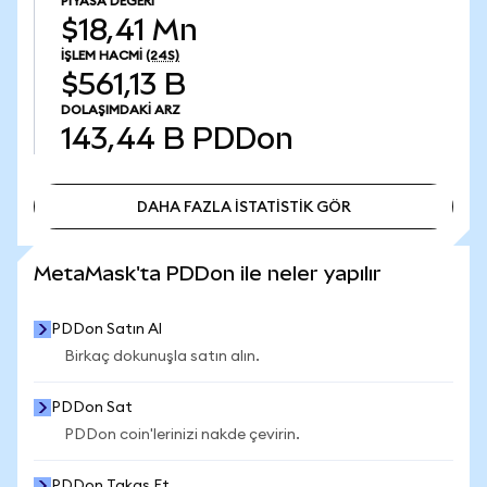
PIYASA DEĞERI
$18,41 Mn
İŞLEM HACMI
(24S)
$561,13 B
DOLAŞIMDAKI ARZ
143,44 B
PDDon
DAHA FAZLA İSTATİSTİK GÖR
DAHA FAZLA İSTATİSTİK GÖR
MetaMask'ta PDDon ile neler yapılır
PDDon Satın Al
Birkaç dokunuşla satın alın.
PDDon Sat
PDDon coin'lerinizi nakde çevirin.
PDDon Takas Et