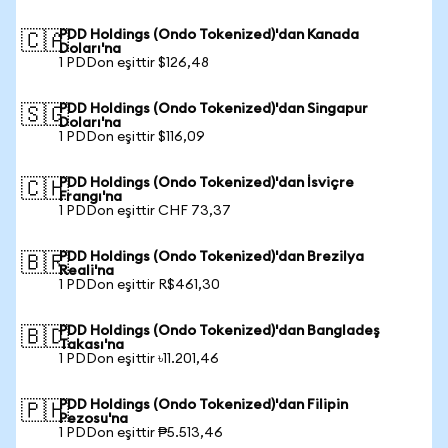
PDD Holdings (Ondo Tokenized)'dan Kanada
🇨🇦
Doları'na
1 PDDon eşittir $126,48
PDD Holdings (Ondo Tokenized)'dan Singapur
🇸🇬
Doları'na
1 PDDon eşittir $116,09
PDD Holdings (Ondo Tokenized)'dan İsviçre
🇨🇭
Frangı'na
1 PDDon eşittir CHF 73,37
PDD Holdings (Ondo Tokenized)'dan Brezilya
🇧🇷
Reali'na
1 PDDon eşittir R$461,30
PDD Holdings (Ondo Tokenized)'dan Bangladeş
🇧🇩
Takası'na
1 PDDon eşittir ৳11.201,46
PDD Holdings (Ondo Tokenized)'dan Filipin
🇵🇭
Pezosu'na
1 PDDon eşittir ₱5.513,46