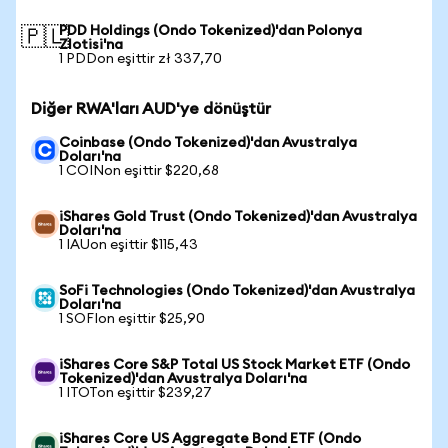
PDD Holdings (Ondo Tokenized)'dan Polonya
🇵🇱
Zlotisi'na
1 PDDon eşittir zł 337,70
Diğer RWA'ları AUD'ye dönüştür
Coinbase (Ondo Tokenized)'dan Avustralya
Doları'na
1 COINon eşittir $220,68
iShares Gold Trust (Ondo Tokenized)'dan Avustralya
Doları'na
1 IAUon eşittir $115,43
SoFi Technologies (Ondo Tokenized)'dan Avustralya
Doları'na
1 SOFIon eşittir $25,90
iShares Core S&P Total US Stock Market ETF (Ondo
Tokenized)'dan Avustralya Doları'na
1 ITOTon eşittir $239,27
iShares Core US Aggregate Bond ETF (Ondo