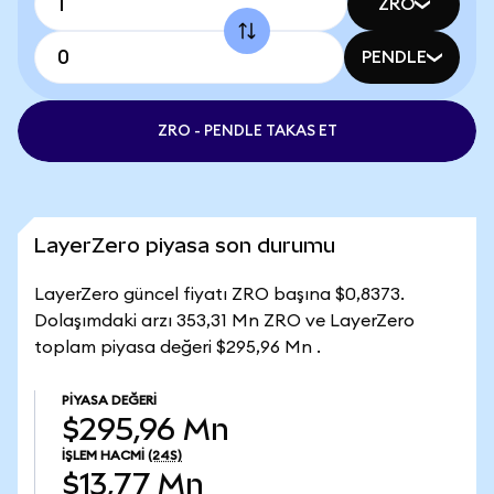
ZRO
PENDLE
ZRO - PENDLE TAKAS ET
LayerZero piyasa son durumu
LayerZero güncel fiyatı ZRO başına $0,8373.
Dolaşımdaki arzı 353,31 Mn ZRO ve LayerZero
toplam piyasa değeri $295,96 Mn .
PIYASA DEĞERI
$295,96 Mn
İŞLEM HACMI
(24S)
$13,77 Mn