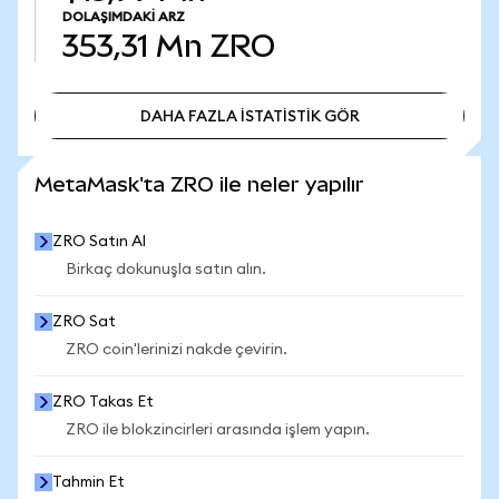
DOLAŞIMDAKI ARZ
353,31 Mn
ZRO
DAHA FAZLA İSTATİSTİK GÖR
DAHA FAZLA İSTATİSTİK GÖR
MetaMask'ta ZRO ile neler yapılır
ZRO Satın Al
Birkaç dokunuşla satın alın.
ZRO Sat
ZRO coin'lerinizi nakde çevirin.
ZRO Takas Et
ZRO ile blokzincirleri arasında işlem yapın.
Tahmin Et