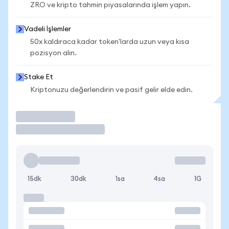
ZRO ve kripto tahmin piyasalarında işlem yapın.
Vadeli İşlemler
50x kaldıraca kadar token'larda uzun veya kısa
pozisyon alın.
Stake Et
Kriptonuzu değerlendirin ve pasif gelir elde edin.
İşlem Yap
15dk
30dk
1sa
4sa
1G