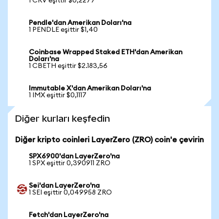
1 CRV eşittir $0,2277
Pendle'dan Amerikan Doları'na
1 PENDLE eşittir $1,40
Coinbase Wrapped Staked ETH'dan Amerikan
Doları'na
1 CBETH eşittir $2.183,56
Immutable X'dan Amerikan Doları'na
1 IMX eşittir $0,1117
Diğer kurları keşfedin
Diğer kripto coinleri LayerZero (ZRO) coin'e çevirin
SPX6900'dan LayerZero'na
1 SPX eşittir 0,390911 ZRO
Sei'dan LayerZero'na
1 SEI eşittir 0,049958 ZRO
Fetch'dan LayerZero'na