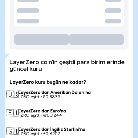
LayerZero coin'in çeşitli para birimlerinde
güncel kuru
LayerZero kuru bugün ne kadar?
LayerZero'dan Amerikan Doları'na
🇺🇸
1 ZRO eşittir $0,8373
LayerZero'dan Euro'na
🇪🇺
1 ZRO eşittir €0,7244
LayerZero'dan İngiliz Sterlini'na
🇬🇧
1 ZRO eşittir £0,6207