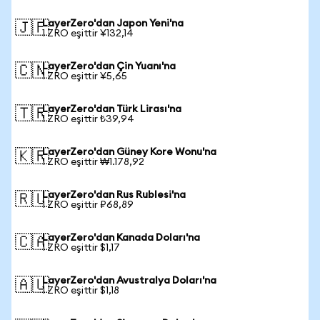
LayerZero'dan Japon Yeni'na
🇯🇵
1 ZRO eşittir ¥132,14
LayerZero'dan Çin Yuanı'na
🇨🇳
1 ZRO eşittir ¥5,65
LayerZero'dan Türk Lirası'na
🇹🇷
1 ZRO eşittir ₺39,94
LayerZero'dan Güney Kore Wonu'na
🇰🇷
1 ZRO eşittir ₩1.178,92
LayerZero'dan Rus Rublesi'na
🇷🇺
1 ZRO eşittir ₽68,89
LayerZero'dan Kanada Doları'na
🇨🇦
1 ZRO eşittir $1,17
LayerZero'dan Avustralya Doları'na
🇦🇺
1 ZRO eşittir $1,18