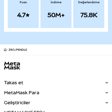
Puan
İndirme
Değerlendirme
4.7
50M+
75.8K
ZRO/PENDLE
MetaMask site alt bilgisi
Takas et
Takas İşlemleri
MetaMask Para
Tahmin Et
YENİ
Kripto Al
Geliştiriciler
Perps
YENİ
MetaMask Kart
Dökümantasyon