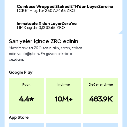
Coinbase Wrapped Staked ETH'dan LayerZero'na
1 CBETH eşittir 2607,7465 ZRO
Immutable X'dan LayerZero'na
1 IMX eşittir 0,133365 ZRO
Saniyeler içinde ZRO edinin
MetaMask'ta ZRO satın alın, satın, takas
edin ve değiştirin. En güvenilir kripto
cüzdanı.
Google Play
Puan
İndirme
Değerlendirme
4.4
10M+
483.9K
App Store