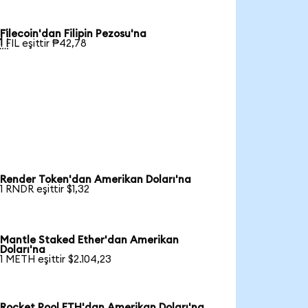
Filecoin'dan Filipin Pezosu'na

1 FIL eşittir ₱42,78
Render Token'dan Amerikan Doları'na
1 RNDR eşittir $1,32
Mantle Staked Ether'dan Amerikan
Doları'na
1 METH eşittir $2.104,23
Rocket Pool ETH'dan Amerikan Doları'na