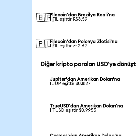
Filecoin'dan Brezilya Reali'na
🇧🇷
1 FIL eşittir R$3,59
Filecoin'dan Polonya Zlotisi'na
🇵🇱
1 FIL eşittir zł 2,62
Diğer kripto paraları USD'ye dönüşt
Jupiter'dan Amerikan Doları'na
1 JUP eşittir $0,1827
TrueUSD'dan Amerikan Doları'na
1 TUSD eşittir $0,9955
Cosmos'dan Amerikan Doları'na