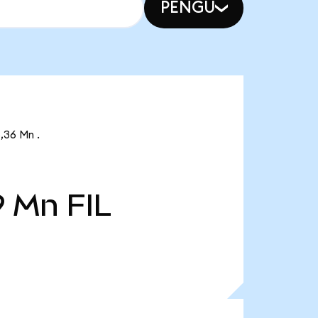
PENGU
6,36 Mn .
9 Mn
FIL