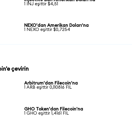
1 INJ eşittir $4,51
NEXO'dan Amerikan Doları'na
1 NEXO eşittir $0,7254
in'e çevirin
Arbitrum'dan Filecoin'na
1 ARB eşittir 0,110816 FIL
GHO Token'dan Filecoin'na
1 GHO eşittir 1,4161 FIL