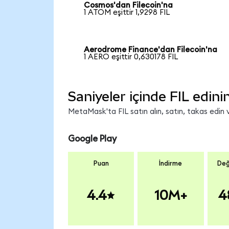
Cosmos'dan Filecoin'na
1 ATOM eşittir 1,9298 FIL
Aerodrome Finance'dan Filecoin'na
1 AERO eşittir 0,630178 FIL
Saniyeler içinde FIL edini
MetaMask'ta FIL satın alın, satın, takas edin v
Google Play
Puan
İndirme
Değ
4.4
10M+
4