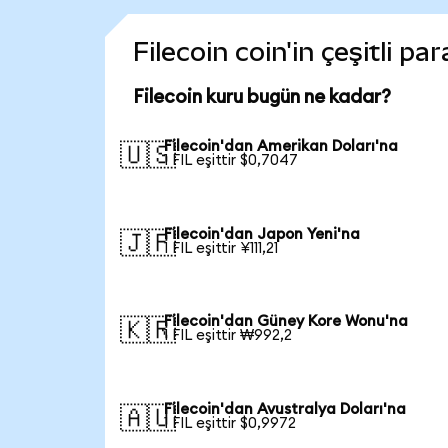
Filecoin coin'in çeşitli p
Filecoin kuru bugün ne kadar?
Filecoin'dan Amerikan Doları'na
🇺🇸
1 FIL eşittir $0,7047
Filecoin'dan Japon Yeni'na
🇯🇵
1 FIL eşittir ¥111,21
Filecoin'dan Güney Kore Wonu'na
🇰🇷
1 FIL eşittir ₩992,2
Filecoin'dan Avustralya Doları'na
🇦🇺
1 FIL eşittir $0,9972