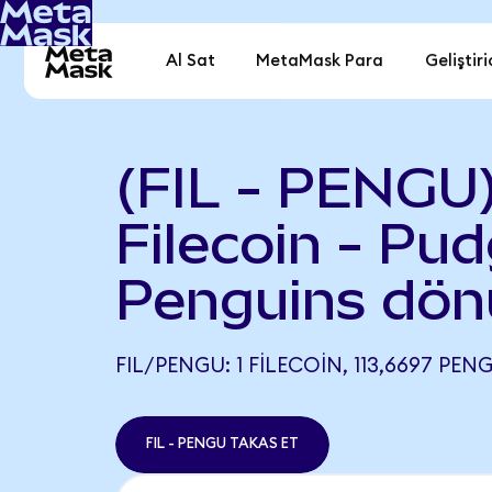
Al Sat
MetaMask Para
Geliştiri
(FIL - PENGU
Filecoin - Pu
Penguins dön
FIL/PENGU: 1 FILECOIN, 113,6697 PEN
FIL - PENGU TAKAS ET