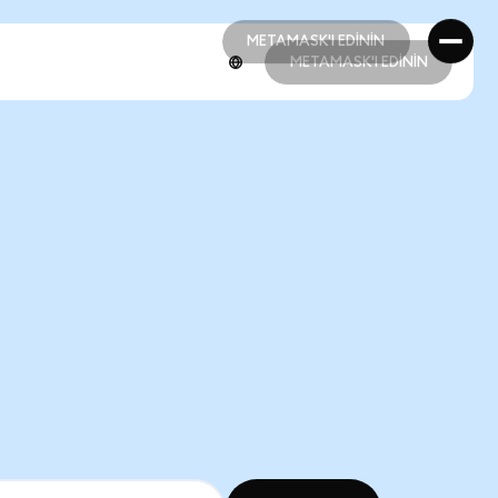
METAMASK'I EDİNİN
METAMASK'I EDİNİN
METAMASK'I EDİNİN
METAMASK'I EDİNİN