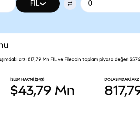
FIL
umu
laşımdaki arzı 817,79 Mn FIL ve Filecoin toplam piyasa değeri $57
İŞLEM HACMI
(24S)
DOLAŞIMDAKI ARZ
$43,79 Mn
817,7