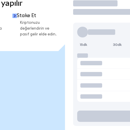
yapılır
İşlem Yap
Stake Et
Kriptonuzu
a
değerlendirin ve
pasif gelir elde edin.
15dk
30dk