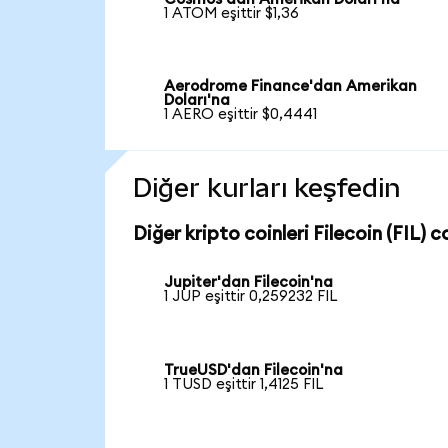
1 ATOM eşittir $1,36
Aerodrome Finance'dan Amerikan
Doları'na
1 AERO eşittir $0,4441
Diğer kurları keşfedin
Diğer kripto coinleri Filecoin (FIL) co
Jupiter'dan Filecoin'na
1 JUP eşittir 0,259232 FIL
TrueUSD'dan Filecoin'na
1 TUSD eşittir 1,4125 FIL