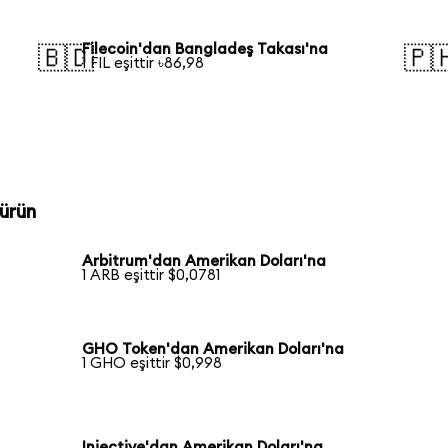
Filecoin'dan Bangladeş Takası'na
🇧🇩
🇵
1 FIL eşittir ৳86,98
ürün
Arbitrum'dan Amerikan Doları'na
1 ARB eşittir $0,0781
GHO Token'dan Amerikan Doları'na
1 GHO eşittir $0,998
Injective'dan Amerikan Doları'na