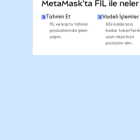
MetaMask'ta FIL ile neler 
Tahmin Et
Vadeli İşlemler
FIL ve kripto tahmin
50x kaldıraca
piyasalarında işlem
kadar token'lard
yapın.
uzun veya kısa
pozisyon alın.