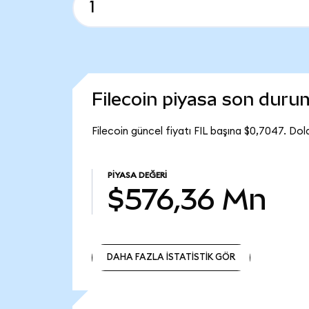
Filecoin piyasa son dur
Filecoin güncel fiyatı FIL başına $0,7047. Do
PIYASA DEĞERI
$576,36 Mn
DAHA FAZLA İSTATİSTİK GÖR
DAHA FAZLA İSTATİSTİK GÖR