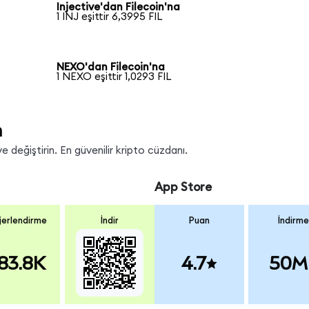
Injective'dan Filecoin'na
1 INJ eşittir 6,3995 FIL
NEXO'dan Filecoin'na
1 NEXO eşittir 1,0293 FIL
n
e değiştirin. En güvenilir kripto cüzdanı.
App Store
erlendirme
İndir
Puan
İndirme
83.8K
4.7
50M