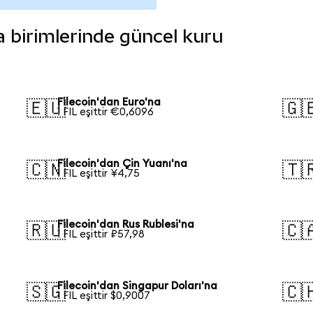
ara birimlerinde güncel kuru
Filecoin'dan Euro'na
🇪🇺
🇬
1 FIL eşittir €0,6096
Filecoin'dan Çin Yuanı'na
🇨🇳
🇹
1 FIL eşittir ¥4,75
Filecoin'dan Rus Rublesi'na
🇷🇺
🇨
1 FIL eşittir ₽57,98
Filecoin'dan Singapur Doları'na
🇸🇬
🇨
1 FIL eşittir $0,9007