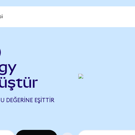
ci
)
dgy
üştür
GU DEĞERINE EŞITTIR