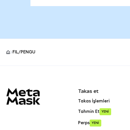
FIL/PENGU
MetaMask site alt bilgisi
Takas et
Takas İşlemleri
Tahmin Et
YENİ
Perps
YENİ