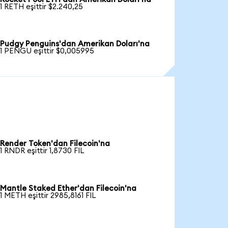
1 RETH eşittir $2.240,25
Pudgy Penguins'dan Amerikan Doları'na
1 PENGU eşittir $0,005995
Render Token'dan Filecoin'na
1 RNDR eşittir 1,8730 FIL
Mantle Staked Ether'dan Filecoin'na
1 METH eşittir 2985,8161 FIL