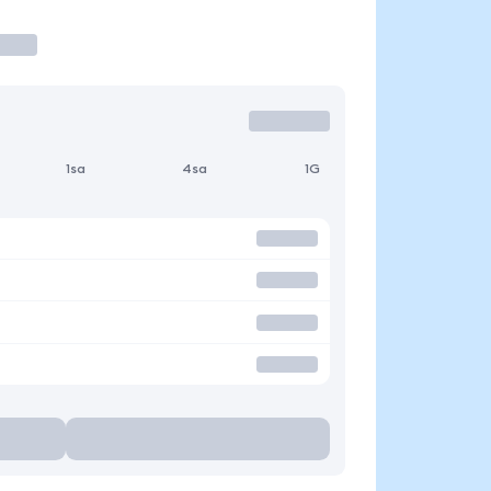
1sa
4sa
1G