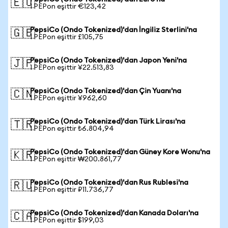
🇪🇺
1 PEPon eşittir €123,42
PepsiCo (Ondo Tokenized)'dan İngiliz Sterlini'na
🇬🇧
1 PEPon eşittir £105,75
PepsiCo (Ondo Tokenized)'dan Japon Yeni'na
🇯🇵
1 PEPon eşittir ¥22.513,83
PepsiCo (Ondo Tokenized)'dan Çin Yuanı'na
🇨🇳
1 PEPon eşittir ¥962,60
PepsiCo (Ondo Tokenized)'dan Türk Lirası'na
🇹🇷
1 PEPon eşittir ₺6.804,94
PepsiCo (Ondo Tokenized)'dan Güney Kore Wonu'na
🇰🇷
1 PEPon eşittir ₩200.861,77
PepsiCo (Ondo Tokenized)'dan Rus Rublesi'na
🇷🇺
1 PEPon eşittir ₽11.736,77
PepsiCo (Ondo Tokenized)'dan Kanada Doları'na
🇨🇦
1 PEPon eşittir $199,03