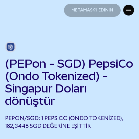
METAMASK'I EDİNİN
METAMASK'I EDİNİN
(PEPon - SGD) PepsiCo
(Ondo Tokenized) -
Singapur Doları
dönüştür
PEPON/SGD: 1 PEPSICO (ONDO TOKENIZED),
182,3448 SGD DEĞERINE EŞITTIR