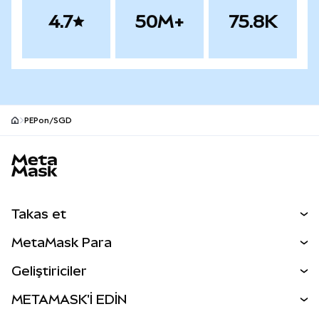
4.7
50M+
75.8K
PEPon/SGD
MetaMask site alt bilgisi
Takas et
Takas İşlemleri
MetaMask Para
Tahmin Et
YENİ
Kripto Al
Geliştiriciler
Perps
YENİ
MetaMask Kart
Dökümantasyon
METAMASK'İ EDİN
RWA'lar
mUSD
YENİ
Kontrol Paneli
İşlem Kalkanı