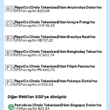
PepsiCo (Ondo Tokenized)'dan Avustralya Doları'na
🇦🇺
1 PEPon eşittir $201,88
PepsiCo (Ondo Tokenized)'dan İsviçre Frangı'na
🇨🇭
1 PEPon eşittir CHF 115,28
PepsiCo (Ondo Tokenized)'dan Brezilya Reali'na
🇧🇷
1 PEPon eşittir R$727,22
PepsiCo (Ondo Tokenized)'dan Bangladeş Takası'na
🇧🇩
1 PEPon eşittir ৳17.607,74
PepsiCo (Ondo Tokenized)'dan Filipin Pezosu'na
🇵🇭
1 PEPon eşittir ₱8.660,70
PepsiCo (Ondo Tokenized)'dan Polonya Zlotisi'na
🇵🇱
1 PEPon eşittir zł 530,03
Diğer RWA'ları SGD'ye dönüştür
Petrobras (Ondo Tokenized)'dan Singapur Doları'na
1 PBRon eşittir $23,84