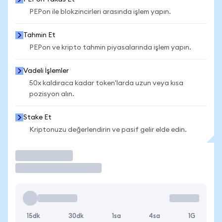
PEPon ile blokzincirleri arasında işlem yapın.
Tahmin Et
PEPon ve kripto tahmin piyasalarında işlem yapın.
Vadeli İşlemler
50x kaldıraca kadar token'larda uzun veya kısa
pozisyon alın.
Stake Et
Kriptonuzu değerlendirin ve pasif gelir elde edin.
İşlem Yap
15dk
30dk
1sa
4sa
1G