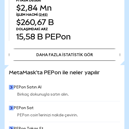
PIYASA DEĞERI
$2,84 Mn
İŞLEM HACMI
(24S)
$260,67 B
DOLAŞIMDAKI ARZ
15,58 B
PEPon
DAHA FAZLA İSTATİSTİK GÖR
DAHA FAZLA İSTATİSTİK GÖR
MetaMask'ta PEPon ile neler yapılır
PEPon Satın Al
Birkaç dokunuşla satın alın.
PEPon Sat
PEPon coin'lerinizi nakde çevirin.
PEPon Takas Et