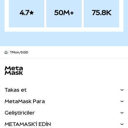
4.7
50M+
75.8K
TMon/SGD
MetaMask site alt bilgisi
Takas et
Takas İşlemleri
MetaMask Para
Tahmin Et
YENİ
Kripto Al
Geliştiriciler
Perps
YENİ
MetaMask Kart
Dökümantasyon
METAMASK'İ EDİN
RWA'lar
mUSD
YENİ