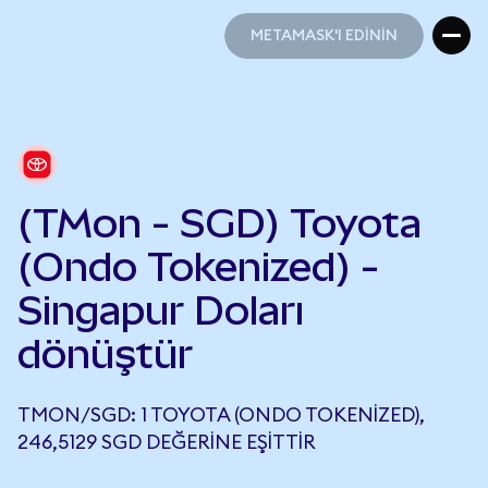
METAMASK'I EDİNİN
METAMASK'I EDİNİN
(TMon - SGD) Toyota
(Ondo Tokenized) -
Singapur Doları
dönüştür
TMON/SGD: 1 TOYOTA (ONDO TOKENIZED),
246,5129 SGD DEĞERINE EŞITTIR