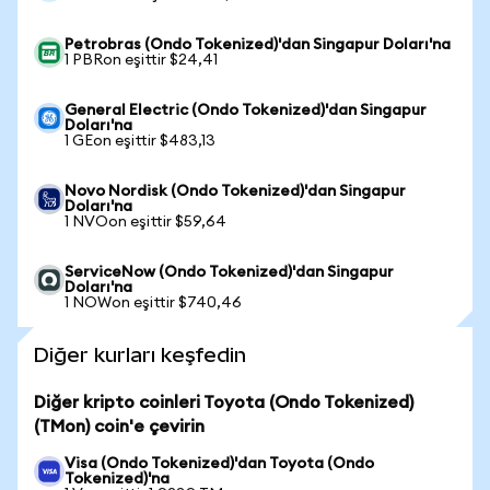
Petrobras (Ondo Tokenized)'dan Singapur Doları'na
1 PBRon eşittir $24,41
General Electric (Ondo Tokenized)'dan Singapur
Doları'na
1 GEon eşittir $483,13
Novo Nordisk (Ondo Tokenized)'dan Singapur
Doları'na
1 NVOon eşittir $59,64
ServiceNow (Ondo Tokenized)'dan Singapur
Doları'na
1 NOWon eşittir $740,46
Diğer kurları keşfedin
Diğer kripto coinleri Toyota (Ondo Tokenized)
(TMon) coin'e çevirin
Visa (Ondo Tokenized)'dan Toyota (Ondo
Tokenized)'na