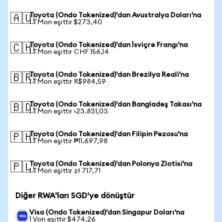
Toyota (Ondo Tokenized)'dan Avustralya Doları'na
🇦🇺
1 TMon eşittir $273,40
Toyota (Ondo Tokenized)'dan İsviçre Frangı'na
🇨🇭
1 TMon eşittir CHF 156,14
Toyota (Ondo Tokenized)'dan Brezilya Reali'na
🇧🇷
1 TMon eşittir R$984,59
Toyota (Ondo Tokenized)'dan Bangladeş Takası'na
🇧🇩
1 TMon eşittir ৳23.831,03
Toyota (Ondo Tokenized)'dan Filipin Pezosu'na
🇵🇭
1 TMon eşittir ₱11.697,98
Toyota (Ondo Tokenized)'dan Polonya Zlotisi'na
🇵🇱
1 TMon eşittir zł 717,71
Diğer RWA'ları SGD'ye dönüştür
Visa (Ondo Tokenized)'dan Singapur Doları'na
1 Von eşittir $474,26