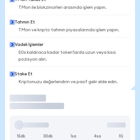
TMon ile blokzincirleri arasında işlem yapın.
Tahmin Et
TMon ve kripto tahmin piyasalarında işlem yapın.
Vadeli İşlemler
50x kaldıraca kadar token'larda uzun veya kısa
pozisyon alın.
Stake Et
Kriptonuzu değerlendirin ve pasif gelir elde edin.
İşlem Yap
15dk
30dk
1sa
4sa
1G