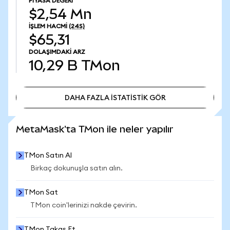
PIYASA DEĞERI
$2,54 Mn
İŞLEM HACMI
(24S)
$65,31
DOLAŞIMDAKI ARZ
10,29 B
TMon
DAHA FAZLA İSTATİSTİK GÖR
DAHA FAZLA İSTATİSTİK GÖR
MetaMask'ta TMon ile neler yapılır
TMon Satın Al
Birkaç dokunuşla satın alın.
TMon Sat
TMon coin'lerinizi nakde çevirin.
TMon Takas Et