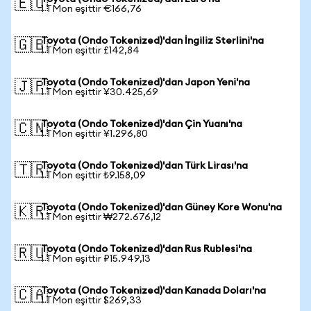
🇪🇺
1 TMon eşittir €166,76
Toyota (Ondo Tokenized)'dan İngiliz Sterlini'na
🇬🇧
1 TMon eşittir £142,84
Toyota (Ondo Tokenized)'dan Japon Yeni'na
🇯🇵
1 TMon eşittir ¥30.425,69
Toyota (Ondo Tokenized)'dan Çin Yuanı'na
🇨🇳
1 TMon eşittir ¥1.296,80
Toyota (Ondo Tokenized)'dan Türk Lirası'na
🇹🇷
1 TMon eşittir ₺9.158,09
Toyota (Ondo Tokenized)'dan Güney Kore Wonu'na
🇰🇷
1 TMon eşittir ₩272.676,12
Toyota (Ondo Tokenized)'dan Rus Rublesi'na
🇷🇺
1 TMon eşittir ₽15.949,13
Toyota (Ondo Tokenized)'dan Kanada Doları'na
🇨🇦
1 TMon eşittir $269,33