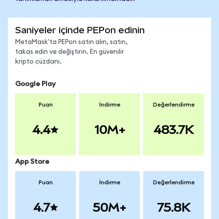
Saniyeler içinde PEPon edinin
MetaMask'ta PEPon satın alın, satın,
takas edin ve değiştirin. En güvenilir
kripto cüzdanı.
Google Play
Puan
İndirme
Değerlendirme
4.4
10M+
483.7K
App Store
Puan
İndirme
Değerlendirme
4.7
50M+
75.8K