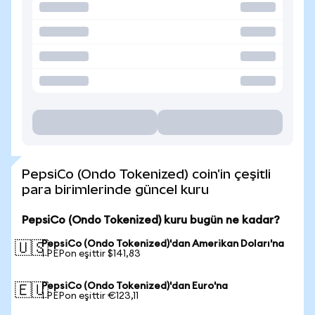
PepsiCo (Ondo Tokenized) coin'in çeşitli
para birimlerinde güncel kuru
PepsiCo (Ondo Tokenized) kuru bugün ne kadar?
PepsiCo (Ondo Tokenized)'dan Amerikan Doları'na
🇺🇸
1 PEPon eşittir $141,83
PepsiCo (Ondo Tokenized)'dan Euro'na
🇪🇺
1 PEPon eşittir €123,11