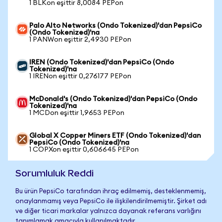
1 BLKon eşittir 8,0084 PEPon
Palo Alto Networks (Ondo Tokenized)'dan PepsiCo
(Ondo Tokenized)'na
1 PANWon eşittir 2,4930 PEPon
IREN (Ondo Tokenized)'dan PepsiCo (Ondo
Tokenized)'na
1 IRENon eşittir 0,276177 PEPon
McDonald's (Ondo Tokenized)'dan PepsiCo (Ondo
Tokenized)'na
1 MCDon eşittir 1,9653 PEPon
Global X Copper Miners ETF (Ondo Tokenized)'dan
PepsiCo (Ondo Tokenized)'na
1 COPXon eşittir 0,606645 PEPon
Sorumluluk Reddi
Bu ürün PepsiCo tarafından ihraç edilmemiş, desteklenmemiş,
onaylanmamış veya PepsiCo ile ilişkilendirilmemiştir. Şirket adı
ve diğer ticari markalar yalnızca dayanak referans varlığını
tanımlamak amacıyla kullanılmaktadır.