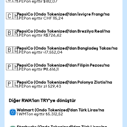
1 PEPon eşittir $182,07
PepsiCo (Ondo Tokenized)'dan İsviçre Frangı'na
🇨🇭
1 PEPon eşittir CHF 115,24
PepsiCo (Ondo Tokenized)'dan Brezilya Reali'na
🇧🇷
1 PEPon eşittir R$726,62
PepsiCo (Ondo Tokenized)'dan Bangladeş Takası'na
🇧🇩
1 PEPon eşittir ৳17.552,04
PepsiCo (Ondo Tokenized)'dan Filipin Pezosu'na
🇵🇭
1 PEPon eşittir ₱8.616,11
PepsiCo (Ondo Tokenized)'dan Polonya Zlotisi'na
🇵🇱
1 PEPon eşittir zł 529,43
Diğer RWA'ları TRY'ye dönüştür
Walmart (Ondo Tokenized)'dan Türk Lirası'na
1 WMTon eşittir ₺5.312,52