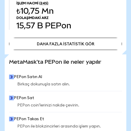
İŞLEM HACMI
(24S)
₺10,75 Mn
DOLAŞIMDAKI ARZ
15,57 B
PEPon
DAHA FAZLA İSTATİSTİK GÖR
DAHA FAZLA İSTATİSTİK GÖR
MetaMask'ta PEPon ile neler yapılır
PEPon Satın Al
Birkaç dokunuşla satın alın.
PEPon Sat
PEPon coin'lerinizi nakde çevirin.
PEPon Takas Et
PEPon ile blokzincirleri arasında işlem yapın.