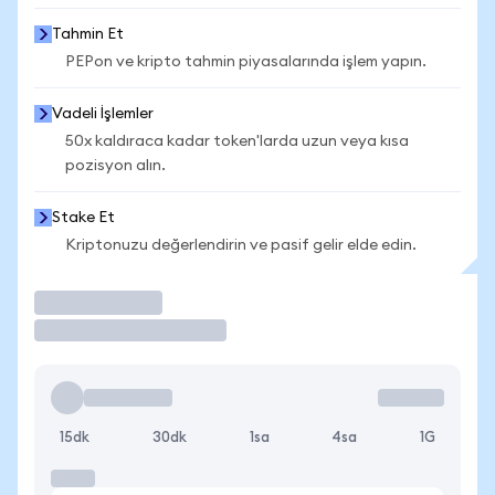
Tahmin Et
PEPon ve kripto tahmin piyasalarında işlem yapın.
Vadeli İşlemler
50x kaldıraca kadar token'larda uzun veya kısa
pozisyon alın.
Stake Et
Kriptonuzu değerlendirin ve pasif gelir elde edin.
İşlem Yap
15dk
30dk
1sa
4sa
1G