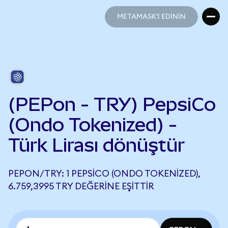
METAMASK'I EDİNİN
METAMASK'I EDİNİN
(PEPon - TRY) PepsiCo
(Ondo Tokenized) -
Türk Lirası dönüştür
PEPON/TRY: 1 PEPSICO (ONDO TOKENIZED),
6.759,3995 TRY DEĞERINE EŞITTIR