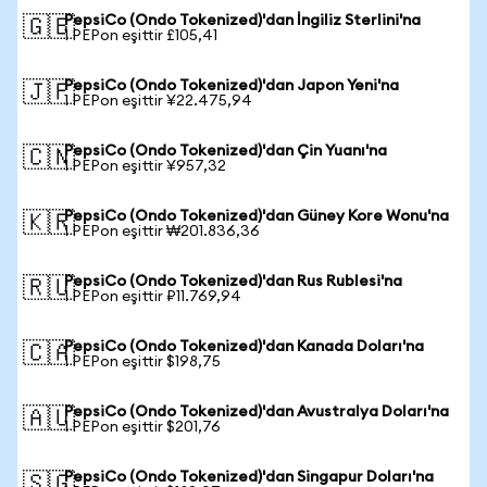
PepsiCo (Ondo Tokenized)'dan İngiliz Sterlini'na
🇬🇧
1 PEPon eşittir £105,41
PepsiCo (Ondo Tokenized)'dan Japon Yeni'na
🇯🇵
1 PEPon eşittir ¥22.475,94
PepsiCo (Ondo Tokenized)'dan Çin Yuanı'na
🇨🇳
1 PEPon eşittir ¥957,32
PepsiCo (Ondo Tokenized)'dan Güney Kore Wonu'na
🇰🇷
1 PEPon eşittir ₩201.836,36
PepsiCo (Ondo Tokenized)'dan Rus Rublesi'na
🇷🇺
1 PEPon eşittir ₽11.769,94
PepsiCo (Ondo Tokenized)'dan Kanada Doları'na
🇨🇦
1 PEPon eşittir $198,75
PepsiCo (Ondo Tokenized)'dan Avustralya Doları'na
🇦🇺
1 PEPon eşittir $201,76
PepsiCo (Ondo Tokenized)'dan Singapur Doları'na
🇸🇬