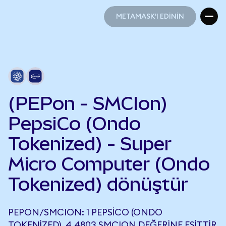
METAMASK'I EDİNİN
METAMASK'I EDİNİN
(PEPon - SMCIon)
PepsiCo (Ondo
Tokenized) - Super
Micro Computer (Ondo
Tokenized) dönüştür
PEPON/SMCION: 1 PEPSICO (ONDO
TOKENIZED), 4,4803 SMCION DEĞERINE EŞITTIR