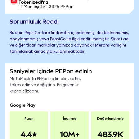
Tokenized)'na
1 TMon eşittir 1,3325 PEPon
Sorumluluk Reddi
Bu ürün PepsiCo tarafından ihraç edilmemiş, desteklenmemiş,
onaylanmamış veya PepsiCo ile ilişkilendirilmemiştir. Şirket adı
ve diğer ticari markalar yalnızca dayanak referans varlığını
tanımlamak amacıyla kullanılmaktadır.
Saniyeler içinde PEPon edinin
MetaMask'ta PEPon satın alın, satın,
takas edin ve değiştirin. En güvenilir
kripto cüzdanı.
Google Play
Puan
İndirme
Değerlendirme
4.4
10M+
483.9K