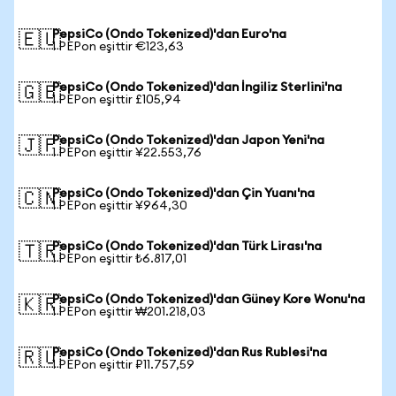
PepsiCo (Ondo Tokenized)'dan Euro'na
🇪🇺
1 PEPon eşittir €123,63
PepsiCo (Ondo Tokenized)'dan İngiliz Sterlini'na
🇬🇧
1 PEPon eşittir £105,94
PepsiCo (Ondo Tokenized)'dan Japon Yeni'na
🇯🇵
1 PEPon eşittir ¥22.553,76
PepsiCo (Ondo Tokenized)'dan Çin Yuanı'na
🇨🇳
1 PEPon eşittir ¥964,30
PepsiCo (Ondo Tokenized)'dan Türk Lirası'na
🇹🇷
1 PEPon eşittir ₺6.817,01
PepsiCo (Ondo Tokenized)'dan Güney Kore Wonu'na
🇰🇷
1 PEPon eşittir ₩201.218,03
PepsiCo (Ondo Tokenized)'dan Rus Rublesi'na
🇷🇺
1 PEPon eşittir ₽11.757,59