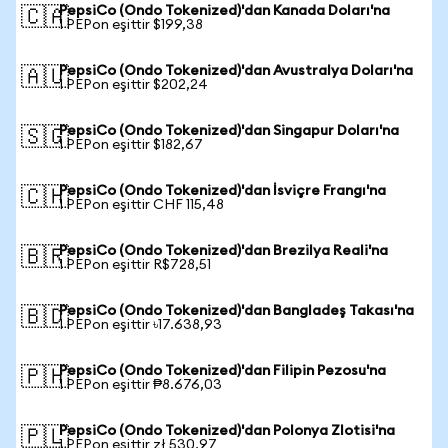
PepsiCo (Ondo Tokenized)'dan Kanada Doları'na
🇨🇦
1 PEPon eşittir $199,38
PepsiCo (Ondo Tokenized)'dan Avustralya Doları'na
🇦🇺
1 PEPon eşittir $202,24
PepsiCo (Ondo Tokenized)'dan Singapur Doları'na
🇸🇬
1 PEPon eşittir $182,67
PepsiCo (Ondo Tokenized)'dan İsviçre Frangı'na
🇨🇭
1 PEPon eşittir CHF 115,48
PepsiCo (Ondo Tokenized)'dan Brezilya Reali'na
🇧🇷
1 PEPon eşittir R$728,51
PepsiCo (Ondo Tokenized)'dan Bangladeş Takası'na
🇧🇩
1 PEPon eşittir ৳17.638,93
PepsiCo (Ondo Tokenized)'dan Filipin Pezosu'na
🇵🇭
1 PEPon eşittir ₱8.676,03
PepsiCo (Ondo Tokenized)'dan Polonya Zlotisi'na
🇵🇱
1 PEPon eşittir zł 530,97