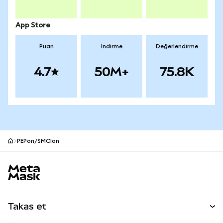
App Store
Puan
İndirme
Değerlendirme
4.7
50M+
75.8K
PEPon/SMCIon
MetaMask site alt bilgisi
Takas et
Takas İşlemleri