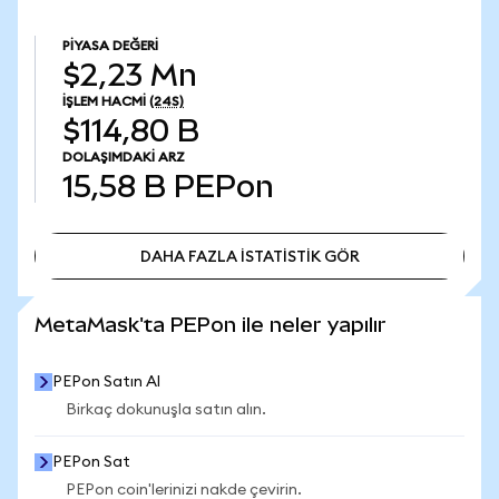
PIYASA DEĞERI
$2,23 Mn
İŞLEM HACMI
(24S)
$114,80 B
DOLAŞIMDAKI ARZ
15,58 B
PEPon
DAHA FAZLA İSTATİSTİK GÖR
DAHA FAZLA İSTATİSTİK GÖR
MetaMask'ta PEPon ile neler yapılır
PEPon Satın Al
Birkaç dokunuşla satın alın.
PEPon Sat
PEPon coin'lerinizi nakde çevirin.