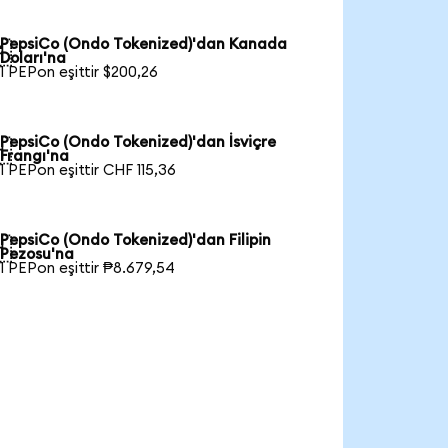
PepsiCo (Ondo Tokenized)'dan Kanada

Doları'na
1 PEPon eşittir $200,26
PepsiCo (Ondo Tokenized)'dan İsviçre

Frangı'na
1 PEPon eşittir CHF 115,36
PepsiCo (Ondo Tokenized)'dan Filipin

Pezosu'na
1 PEPon eşittir ₱8.679,54