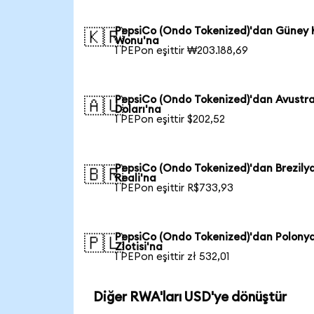
PepsiCo (Ondo Tokenized)'dan Güney 
🇰🇷
Wonu'na
1 PEPon eşittir ₩203.188,69
PepsiCo (Ondo Tokenized)'dan Avustr
🇦🇺
Doları'na
1 PEPon eşittir $202,52
PepsiCo (Ondo Tokenized)'dan Brezily
🇧🇷
Reali'na
1 PEPon eşittir R$733,93
PepsiCo (Ondo Tokenized)'dan Polony
🇵🇱
Zlotisi'na
1 PEPon eşittir zł 532,01
Diğer RWA'ları USD'ye dönüştür