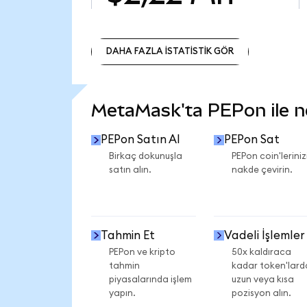
DAHA FAZLA İSTATİSTİK GÖR
DAHA FAZLA İSTATİSTİK GÖR
MetaMask'ta PEPon ile nel
PEPon Satın Al
PEPon Sat
Birkaç dokunuşla
PEPon coin'leriniz
satın alın.
nakde çevirin.
Tahmin Et
Vadeli İşlemler
PEPon ve kripto
50x kaldıraca
tahmin
kadar token'lard
piyasalarında işlem
uzun veya kısa
yapın.
pozisyon alın.