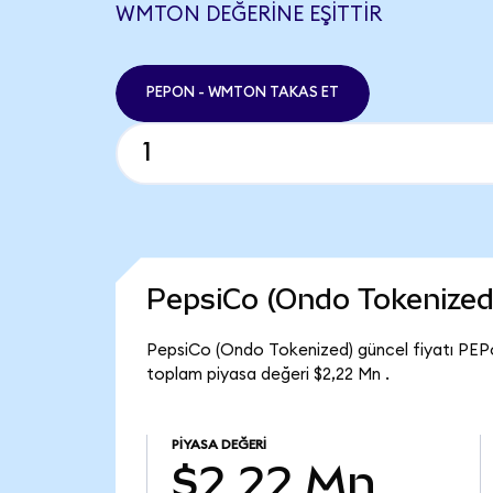
WMTON DEĞERINE EŞITTIR
PEPON - WMTON TAKAS ET
PepsiCo (Ondo Tokenized
PepsiCo (Ondo Tokenized) güncel fiyatı PEPo
toplam piyasa değeri $2,22 Mn .
PIYASA DEĞERI
$2,22 Mn