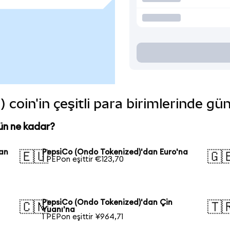
coin'in çeşitli para birimlerinde gü
ün ne kadar?
kan
PepsiCo (Ondo Tokenized)'dan Euro'na
🇪🇺
🇬
1 PEPon eşittir €123,70
PepsiCo (Ondo Tokenized)'dan Çin
🇨🇳
🇹
Yuanı'na
1 PEPon eşittir ¥964,71