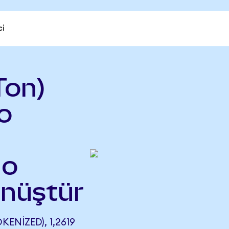
ci
Ton)
o
do
önüştür
ENIZED), 1,2619