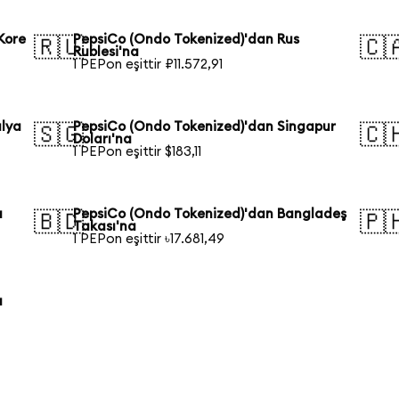
Kore
PepsiCo (Ondo Tokenized)'dan Rus
🇷🇺
🇨
Rublesi'na
1 PEPon eşittir ₽11.572,91
alya
PepsiCo (Ondo Tokenized)'dan Singapur
🇸🇬
🇨
Doları'na
1 PEPon eşittir $183,11
a
PepsiCo (Ondo Tokenized)'dan Bangladeş
🇧🇩
🇵
Takası'na
1 PEPon eşittir ৳17.681,49
a