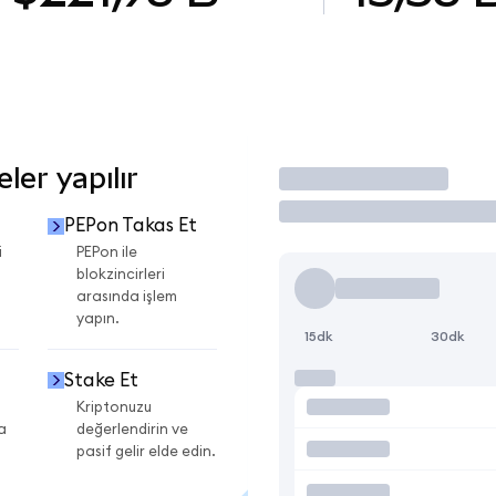
er yapılır
İşlem Yap
PEPon Takas Et
i
PEPon ile
blokzincirleri
arasında işlem
yapın.
15dk
30dk
Stake Et
Kriptonuzu
a
değerlendirin ve
pasif gelir elde edin.