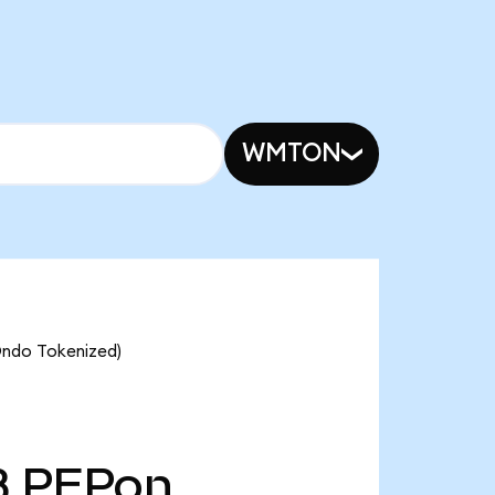
WMTON
Ondo Tokenized)
B
PEPon