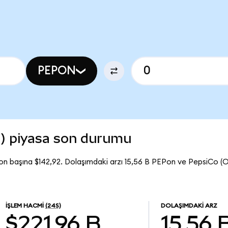
PEPON
) piyasa son durumu
n başına $142,92. Dolaşımdaki arzı 15,56 B PEPon ve PepsiCo (
İŞLEM HACMI
(24S)
DOLAŞIMDAKI ARZ
$221,96 B
15,56 