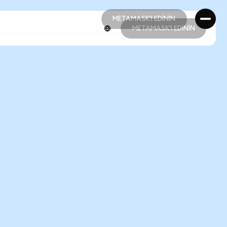
METAMASK'I EDİNİN
METAMASK'I EDİNİN
METAMASK'I EDİNİN
METAMASK'I EDİNİN