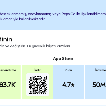
esteklenmemiş, onaylanmamış veya PepsiCo ile ilişkilendirilmemişti
k amacıyla kullanılmaktadır.
dinin
n ve değiştirin. En güvenilir kripto cüzdanı.
App Store
erlendirme
İndir
Puan
İndirme
83.7K
4.7
50M