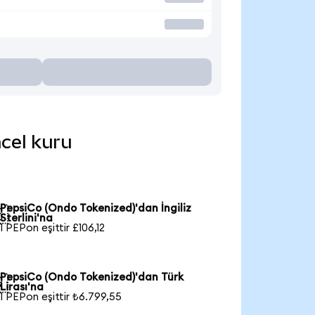
ncel kuru
PepsiCo (Ondo Tokenized)'dan İngiliz

Sterlini'na
1 PEPon eşittir £106,12
PepsiCo (Ondo Tokenized)'dan Türk

Lirası'na
1 PEPon eşittir ₺6.799,55