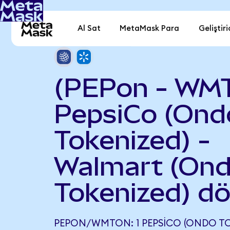
Al Sat
MetaMask Para
Geliştiri
(PEPon - WM
PepsiCo (Ond
Tokenized) -
Walmart (On
Tokenized) d
PEPON/WMTON: 1 PEPSICO (ONDO TOK