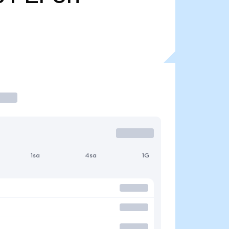
1sa
4sa
1G