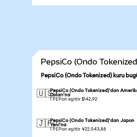
PepsiCo (Ondo Tokenized) 
PepsiCo (Ondo Tokenized) kuru bug
PepsiCo (Ondo Tokenized)'dan Ameri
🇺🇸
Doları'na
1 PEPon eşittir $142,92
PepsiCo (Ondo Tokenized)'dan Japon
🇯🇵
Yeni'na
1 PEPon eşittir ¥22.543,88