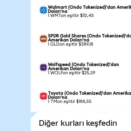
Walmart (Ondo Tokenized)'dan Ameri
Doları'na
1 WMTon eşittir $112,45
SPDR Gold Shares (Ondo Tokenized)'d
Amerikan Doları'na
1 GLDon eşittir $389,18
Wolfspeed (Ondo Tokenized)'dan
Amerikan Doları'na
1 WOLFon eşittir $25,29
Toyota (Ondo Tokenized)'dan Amerik
Doları'na
1 TMon eşittir $188,55
Diğer kurları keşfedin