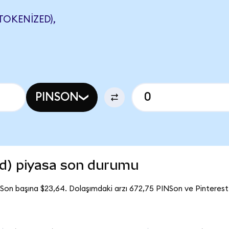
TOKENIZED),
PINSON
ed) piyasa son durumu
NSon başına $23,64. Dolaşımdaki arzı 672,75 PINSon ve Pinteres