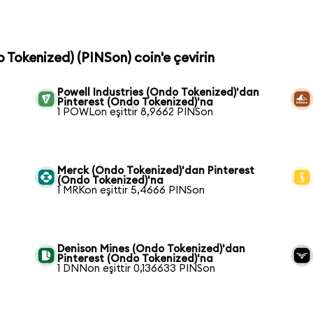
o Tokenized) (PINSon) coin'e çevirin
Powell Industries (Ondo Tokenized)'dan
Pinterest (Ondo Tokenized)'na
1 POWLon eşittir 8,9662 PINSon
Merck (Ondo Tokenized)'dan Pinterest
(Ondo Tokenized)'na
1 MRKon eşittir 5,4666 PINSon
Denison Mines (Ondo Tokenized)'dan
Pinterest (Ondo Tokenized)'na
1 DNNon eşittir 0,136633 PINSon