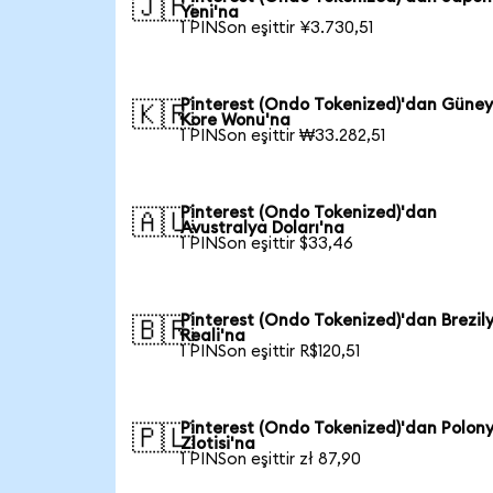
🇯🇵
Yeni'na
1 PINSon eşittir ¥3.730,51
Pinterest (Ondo Tokenized)'dan Güne
🇰🇷
Kore Wonu'na
1 PINSon eşittir ₩33.282,51
Pinterest (Ondo Tokenized)'dan
🇦🇺
Avustralya Doları'na
1 PINSon eşittir $33,46
Pinterest (Ondo Tokenized)'dan Brezil
🇧🇷
Reali'na
1 PINSon eşittir R$120,51
Pinterest (Ondo Tokenized)'dan Polon
🇵🇱
Zlotisi'na
1 PINSon eşittir zł 87,90