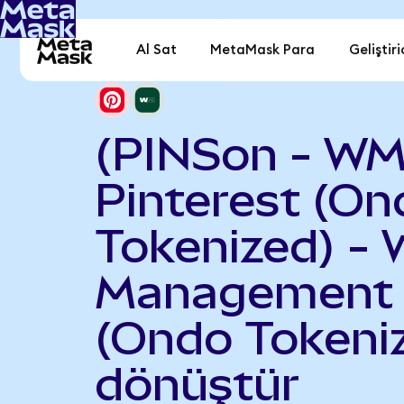
Al Sat
MetaMask Para
Geliştiri
(PINSon - WM
Pinterest (On
Tokenized) - 
Management
(Ondo Tokeni
dönüştür