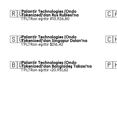
Palantir Technologies (Ondo
🇷🇺
🇨
Tokenized)'dan Rus Rublesi'na
1 PLTRon eşittir ₽13.926,80
Palantir Technologies (Ondo
🇸🇬
🇨
Tokenized)'dan Singapur Doları'na
1 PLTRon eşittir $216,42
Palantir Technologies (Ondo
🇧🇩
🇵
Tokenized)'dan Bangladeş Takası'na
1 PLTRon eşittir ৳20.951,62