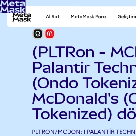
Al Sat
MetaMask Para
Geliştiri
(PLTRon - MC
Palantir Tech
(Ondo Tokeniz
McDonald's (
Tokenized) d
PLTRON/MCDON: 1 PALANTIR TECHN