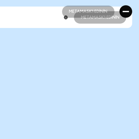
METAMASK'I EDİNİN
METAMASK'I EDİNİN
METAMASK'I EDİNİN
METAMASK'I EDİNİN