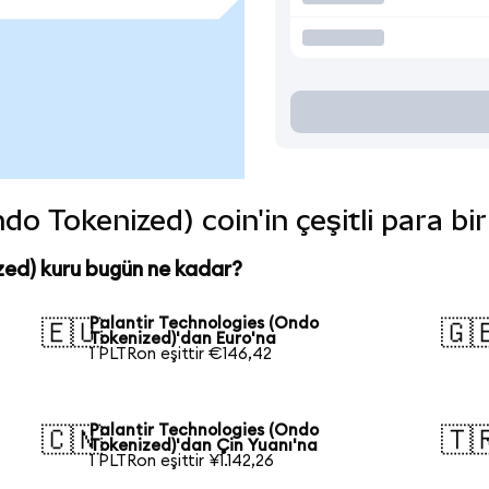
do Tokenized) coin'in çeşitli para bi
zed) kuru bugün ne kadar?
Palantir Technologies (Ondo
🇪🇺
🇬
Tokenized)'dan Euro'na
1 PLTRon eşittir €146,42
Palantir Technologies (Ondo
🇨🇳
🇹
Tokenized)'dan Çin Yuanı'na
1 PLTRon eşittir ¥1.142,26