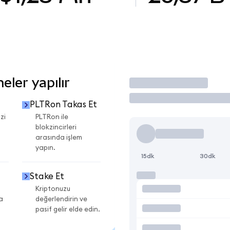
ler yapılır
İşlem Yap
PLTRon Takas Et
zi
PLTRon ile
blokzincirleri
arasında işlem
yapın.
15dk
30dk
Stake Et
Kriptonuzu
a
değerlendirin ve
pasif gelir elde edin.