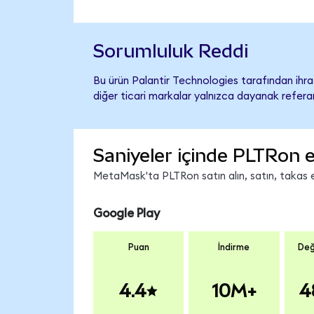
Sorumluluk Reddi
Bu ürün Palantir Technologies tarafından ihra
diğer ticari markalar yalnızca dayanak referan
Saniyeler içinde PLTRon e
MetaMask'ta PLTRon satın alın, satın, takas ed
Google Play
Puan
İndirme
Değ
4.4
10M+
4