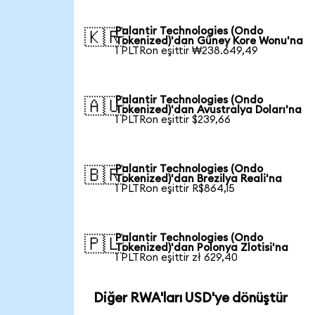
Palantir Technologies (Ondo
🇰🇷
Tokenized)'dan Güney Kore Wonu'na
1 PLTRon eşittir ₩238.649,49
Palantir Technologies (Ondo
🇦🇺
Tokenized)'dan Avustralya Doları'na
1 PLTRon eşittir $239,66
Palantir Technologies (Ondo
🇧🇷
Tokenized)'dan Brezilya Reali'na
1 PLTRon eşittir R$864,15
Palantir Technologies (Ondo
🇵🇱
Tokenized)'dan Polonya Zlotisi'na
1 PLTRon eşittir zł 629,40
Diğer RWA'ları USD'ye dönüştür