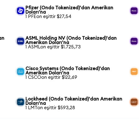
Pfizer (Ondo Tokenized)'dan Amerikan
Doları'na
1 PFEon eşittir $27,54
an
ASML Holding NV (Ondo Tokenized)'dan
Amerikan Doları'na
1 ASMLon eşittir $1.725,73
Cisco Systems (Ondo Tokenized)'dan
Amerikan Doları'na
1 CSCOon eşittir $122,69
Lockheed (Ondo Tokenized)'dan Amerikan
Doları'na
1 LMTon eşittir $593,28