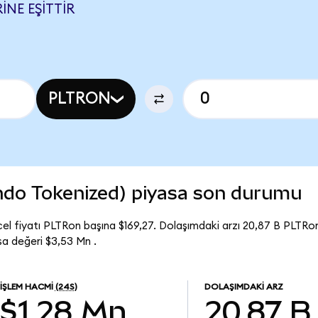
INE EŞITTIR
PLTRON
Ondo Tokenized) piyasa son durumu
l fiyatı PLTRon başına $169,27. Dolaşımdaki arzı 20,87 B PLTRon
a değeri $3,53 Mn .
İŞLEM HACMI
(24S)
DOLAŞIMDAKI ARZ
$1,28 Mn
20,87 B