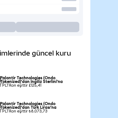
rimlerinde güncel kuru
Palantir Technologies (Ondo

Tokenized)'dan İngiliz Sterlini'na
1 PLTRon eşittir £125,41
Palantir Technologies (Ondo

Tokenized)'dan Türk Lirası'na
1 PLTRon eşittir ₺8.073,73