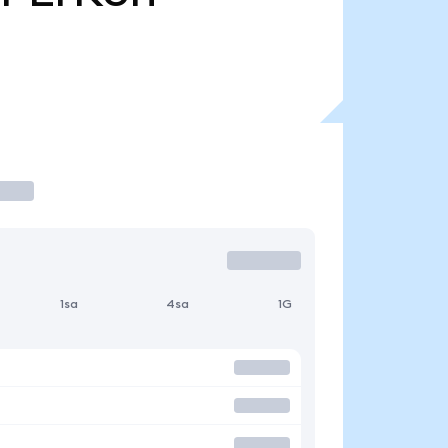
1sa
4sa
1G