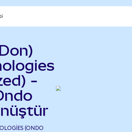
ci
Don)
nologies
ed) -
Ondo
önüştür
OLOGIES (ONDO