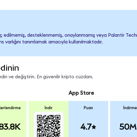
ç edilmemiş, desteklenmemiş, onaylanmamış veya Palantir Technologi
s varlığını tanımlamak amacıyla kullanılmaktadır.
dinin
in ve değiştirin. En güvenilir kripto cüzdanı.
App Store
erlendirme
İndir
Puan
İndirme
83.8K
4.7
50M