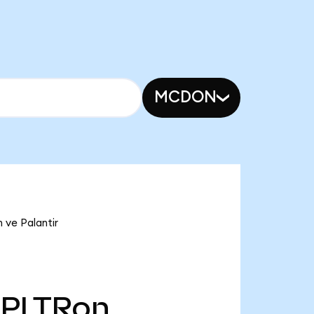
MCDON
 ve Palantir
PLTRon