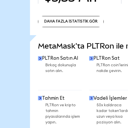
DAHA FAZLA İSTATİSTİK GÖR
DAHA FAZLA İSTATİSTİK GÖR
MetaMask'ta PLTRon ile ne
PLTRon Satın Al
PLTRon Sat
Birkaç dokunuşla
PLTRon coin'lerini
satın alın.
nakde çevirin.
Tahmin Et
Vadeli İşlemler
PLTRon ve kripto
50x kaldıraca
tahmin
kadar token'lard
piyasalarında işlem
uzun veya kısa
yapın.
pozisyon alın.