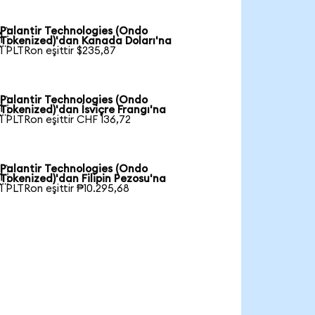
Palantir Technologies (Ondo

Tokenized)'dan Kanada Doları'na
1 PLTRon eşittir $235,87
Palantir Technologies (Ondo

Tokenized)'dan İsviçre Frangı'na
1 PLTRon eşittir CHF 136,72
Palantir Technologies (Ondo

Tokenized)'dan Filipin Pezosu'na
1 PLTRon eşittir ₱10.295,68