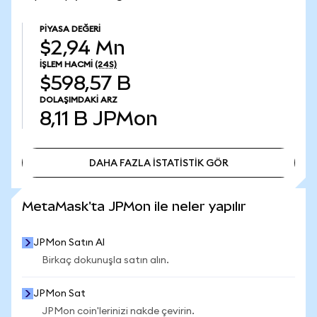
PIYASA DEĞERI
$2,94 Mn
İŞLEM HACMI
(24S)
$598,57 B
DOLAŞIMDAKI ARZ
8,11 B
JPMon
DAHA FAZLA İSTATİSTİK GÖR
DAHA FAZLA İSTATİSTİK GÖR
MetaMask'ta JPMon ile neler yapılır
JPMon Satın Al
Birkaç dokunuşla satın alın.
JPMon Sat
JPMon coin'lerinizi nakde çevirin.