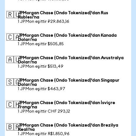
JPMorgan Chase (Ondo Tokenized)'dan Rus
🇷🇺
Rublesi'na
1 JPMon eşittir ₽29.863,16
JPMorgan Chase (Ondo Tokenized)'dan Kanada
🇨🇦
Doları'na
1 JPMon eşittir $505,85
JPMorgan Chase (Ondo Tokenized)'dan Avustralya
🇦🇺
Doları'na
1 JPMon eşittir $513,49
JPMorgan Chase (Ondo Tokenized)'dan Singapur
🇸🇬
Doları'na
1 JPMon eşittir $463,97
JPMorgan Chase (Ondo Tokenized)'dan İsviçre
🇨🇭
Frangı'na
1 JPMon eşittir CHF 293,12
JPMorgan Chase (Ondo Tokenized)'dan Brezilya
🇧🇷
Reali'na
1 JPMon eşittir R$1.850,96