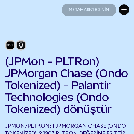
METAMASK'I EDİNİN
METAMASK'I EDİNİN
(JPMon - PLTRon)
JPMorgan Chase (Ondo
Tokenized) - Palantir
Technologies (Ondo
Tokenized) dönüştür
JPMON/PLTRON: 1 JPMORGAN CHASE (ONDO
TOKENIZED), 2,1307 PLTRON DEĞERINE EŞITTIR