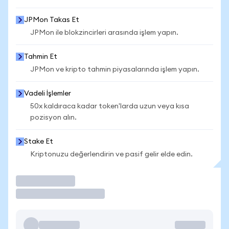
JPMon Takas Et
JPMon ile blokzincirleri arasında işlem yapın.
Tahmin Et
JPMon ve kripto tahmin piyasalarında işlem yapın.
Vadeli İşlemler
50x kaldıraca kadar token'larda uzun veya kısa
pozisyon alın.
Stake Et
Kriptonuzu değerlendirin ve pasif gelir elde edin.
İşlem Yap