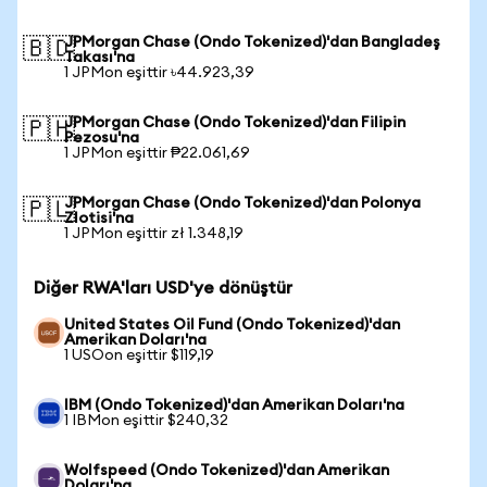
JPMorgan Chase (Ondo Tokenized)'dan Bangladeş
🇧🇩
Takası'na
1 JPMon eşittir ৳44.923,39
JPMorgan Chase (Ondo Tokenized)'dan Filipin
🇵🇭
Pezosu'na
1 JPMon eşittir ₱22.061,69
JPMorgan Chase (Ondo Tokenized)'dan Polonya
🇵🇱
Zlotisi'na
1 JPMon eşittir zł 1.348,19
Diğer RWA'ları USD'ye dönüştür
United States Oil Fund (Ondo Tokenized)'dan
Amerikan Doları'na
1 USOon eşittir $119,19
IBM (Ondo Tokenized)'dan Amerikan Doları'na
1 IBMon eşittir $240,32
Wolfspeed (Ondo Tokenized)'dan Amerikan
Doları'na