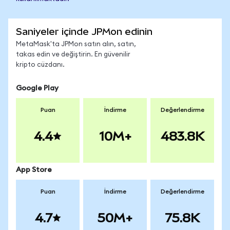
Saniyeler içinde JPMon edinin
MetaMask'ta JPMon satın alın, satın,
takas edin ve değiştirin. En güvenilir
kripto cüzdanı.
Google Play
Puan
İndirme
Değerlendirme
4.4
10M+
483.8K
App Store
Puan
İndirme
Değerlendirme
4.7
50M+
75.8K