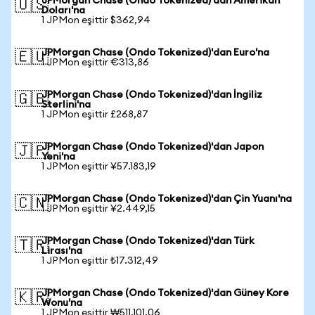
JPMorgan Chase (Ondo Tokenized)'dan Amerikan
🇺🇸
Doları'na
1 JPMon eşittir $362,94
JPMorgan Chase (Ondo Tokenized)'dan Euro'na
🇪🇺
1 JPMon eşittir €313,86
JPMorgan Chase (Ondo Tokenized)'dan İngiliz
🇬🇧
Sterlini'na
1 JPMon eşittir £268,87
JPMorgan Chase (Ondo Tokenized)'dan Japon
🇯🇵
Yeni'na
1 JPMon eşittir ¥57.183,19
JPMorgan Chase (Ondo Tokenized)'dan Çin Yuanı'na
🇨🇳
1 JPMon eşittir ¥2.449,15
JPMorgan Chase (Ondo Tokenized)'dan Türk
🇹🇷
Lirası'na
1 JPMon eşittir ₺17.312,49
JPMorgan Chase (Ondo Tokenized)'dan Güney Kore
🇰🇷
Wonu'na
1 JPMon eşittir ₩511.101,06