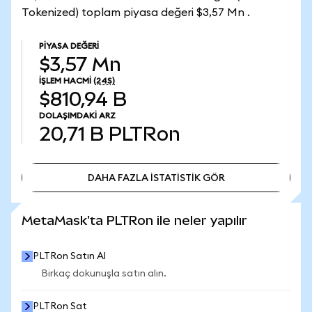
Tokenized) toplam piyasa değeri $3,57 Mn .
PIYASA DEĞERI
$3,57 Mn
İŞLEM HACMI
(24S)
$810,94 B
DOLAŞIMDAKI ARZ
20,71 B
PLTRon
DAHA FAZLA İSTATİSTİK GÖR
DAHA FAZLA İSTATİSTİK GÖR
MetaMask'ta PLTRon ile neler yapılır
PLTRon Satın Al
Birkaç dokunuşla satın alın.
PLTRon Sat