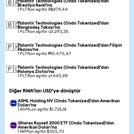
Palantir Technologies (Ondo Tokenized)'dan
🇧🇷
Brezilya Reali'na
1 PLTRon eşittir R$879,44
Palantir Technologies (Ondo Tokenized)'dan
🇧🇩
Bangladeş Takası'na
1 PLTRon eşittir ৳21.293,35
Palantir Technologies (Ondo Tokenized)'dan Filipin
🇵🇭
Pezosu'na
1 PLTRon eşittir ₱10.473,47
Palantir Technologies (Ondo Tokenized)'dan
🇵🇱
Polonya Zlotisi'na
1 PLTRon eşittir zł 640,98
Diğer RWA'ları USD'ye dönüştür
ASML Holding NV (Ondo Tokenized)'dan Amerikan
Doları'na
1 ASMLon eşittir $1.725,18
iShares Russell 2000 ETF (Ondo Tokenized)'dan
Amerikan Doları'na
1 IWMon eşittir $303,70