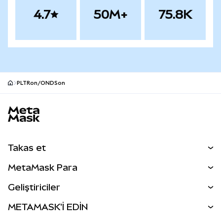
4.7
50M+
75.8K
PLTRon/ONDSon
MetaMask site alt bilgisi
Takas et
Takas İşlemleri
MetaMask Para
Tahmin Et
YENİ
Kripto Al
Geliştiriciler
Perps
YENİ
MetaMask Kart
Dökümantasyon
METAMASK'İ EDİN
RWA'lar
mUSD
YENİ
Kontrol Paneli
İşlem Kalkanı