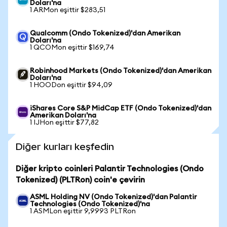
Doları'na
1 ARMon eşittir $283,51
Qualcomm (Ondo Tokenized)'dan Amerikan
Doları'na
1 QCOMon eşittir $169,74
Robinhood Markets (Ondo Tokenized)'dan Amerikan
Doları'na
1 HOODon eşittir $94,09
iShares Core S&P MidCap ETF (Ondo Tokenized)'dan
Amerikan Doları'na
1 IJHon eşittir $77,82
Diğer kurları keşfedin
Diğer kripto coinleri Palantir Technologies (Ondo
Tokenized) (PLTRon) coin'e çevirin
ASML Holding NV (Ondo Tokenized)'dan Palantir
Technologies (Ondo Tokenized)'na
1 ASMLon eşittir 9,9993 PLTRon